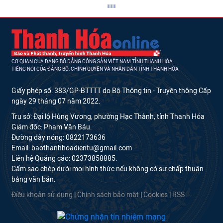
CƠ QUAN CỦA ĐẢNG BỘ ĐẢNG CỘNG SẢN VIỆT NAM TỈNH THANH HÓA
TIẾNG NÓI CỦA ĐẢNG BỘ, CHÍNH QUYỀN VÀ NHÂN DÂN TỈNH THANH HÓA
Giấy phép số: 383/GP-BTTTT do Bộ Thông tin - Truyền thông Cấp
ngày 29 tháng 07 năm 2022.
Trụ sở: Đại lộ Hùng Vương, phường Hạc Thành, tỉnh Thanh Hóa
Giám đốc: Phạm Văn Báu.
Đường dây nóng: 0822173636
Email: baothanhhoadientu@gmail.com
Liên hệ Quảng cáo: 02373858885.
Cấm sao chép dưới mọi hình thức nếu không có sự chấp thuận
bằng văn bản.
Điều khoản sử dụng
|
Chính sách bảo mật
|
Cookies
|
RSS