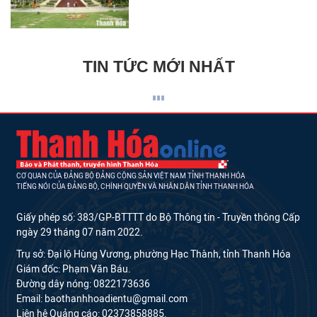
TIN TỨC MỚI NHẤT
CƠ QUAN CỦA ĐẢNG BỘ ĐẢNG CỘNG SẢN VIỆT NAM TỈNH THANH HÓA
TIẾNG NÓI CỦA ĐẢNG BỘ, CHÍNH QUYỀN VÀ NHÂN DÂN TỈNH THANH HÓA
Giấy phép số: 383/GP-BTTTT do Bộ Thông tin - Truyền thông Cấp
ngày 29 tháng 07 năm 2022.
Trụ sở: Đại lộ Hùng Vương, phường Hạc Thành, tỉnh Thanh Hóa
Giám đốc: Phạm Văn Báu.
Đường dây nóng: 0822173636
Email: baothanhhoadientu@gmail.com
Liên hệ Quảng cáo: 02373858885.