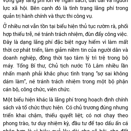
vọng gây lãng phí lớn về ngân sách, đất đai và nguồn
lực xã hội. Bên cạnh đó là tình trạng lãng phí trong
quản trị hành chính và thực thi công vụ.
Ở nhiều nơi vẫn tồn tại biểu hiện thủ tục rườm rà, phối
hợp thiếu trễ, né tránh trách nhiệm, đùn đẩy công việc.
Đây là dạng lãng phí đặc biệt nguy hiểm vì làm mất
thời cơ phát triển, làm giảm niềm tin của người dân và
doanh nghiệp, đồng thời tạo tâm lý trì trệ trong bộ
máy. Tổng Bí thư, Chủ tịch nước Tô Lâm nhiều lần
nhấn mạnh phải khắc phục tình trạng “sợ sai không
dám làm”, né tránh trách nhiệm trong một bộ phận
cán bộ, công chức, viên chức.
Một biểu hiện khác là lãng phí trong hoạch định chính
sách và tổ chức thực hiện. Có chủ trương đúng nhưng
triển khai chậm, thiếu quyết liệt; có nơi chạy theo
phong trào, tư duy nhiệm kỳ, đầu tư để tạo dấu ấn cá