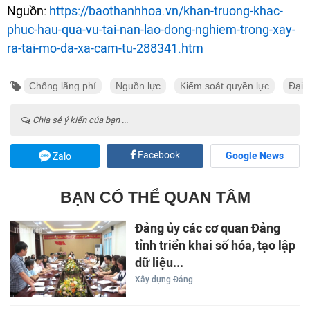
Nguồn:
https://baothanhhoa.vn/khan-truong-khac-
phuc-hau-qua-vu-tai-nan-lao-dong-nghiem-trong-xay-
ra-tai-mo-da-xa-cam-tu-288341.htm
Chống lãng phí
Nguồn lực
Kiểm soát quyền lực
Đại 
Chia sẻ ý kiến của bạn ...
Facebook
Google News
Zalo
BẠN CÓ THỂ QUAN TÂM
Đảng ủy các cơ quan Đảng
tỉnh triển khai số hóa, tạo lập
dữ liệu...
Xây dựng Đảng