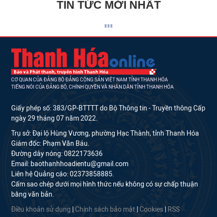
TIN TỨC MỚI NHẤT
CƠ QUAN CỦA ĐẢNG BỘ ĐẢNG CỘNG SẢN VIỆT NAM TỈNH THANH HÓA
TIẾNG NÓI CỦA ĐẢNG BỘ, CHÍNH QUYỀN VÀ NHÂN DÂN TỈNH THANH HÓA
Giấy phép số: 383/GP-BTTTT do Bộ Thông tin - Truyền thông Cấp
ngày 29 tháng 07 năm 2022.
Trụ sở: Đại lộ Hùng Vương, phường Hạc Thành, tỉnh Thanh Hóa
Giám đốc: Phạm Văn Báu.
Đường dây nóng: 0822173636
Email: baothanhhoadientu@gmail.com
Liên hệ Quảng cáo: 02373858885.
Cấm sao chép dưới mọi hình thức nếu không có sự chấp thuận
bằng văn bản.
Điều khoản sử dụng
|
Chính sách bảo mật
|
Cookies
|
RSS