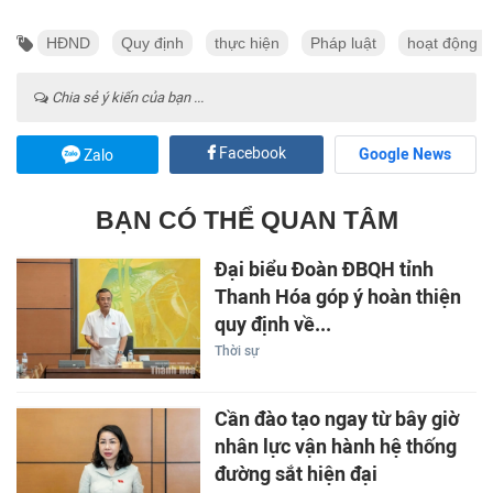
HĐND
Quy định
thực hiện
Pháp luật
hoạt động g
Chia sẻ ý kiến của bạn ...
Facebook
Google News
Zalo
BẠN CÓ THỂ QUAN TÂM
Đại biểu Đoàn ĐBQH tỉnh
Thanh Hóa góp ý hoàn thiện
quy định về...
Thời sự
Cần đào tạo ngay từ bây giờ
nhân lực vận hành hệ thống
đường sắt hiện đại