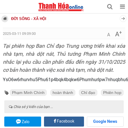
ĐỜI SỐNG - XÃ HỘI
+
A
2025-03-11 09:09:00
A
Tại phiên họp Ban Chỉ đạo Trung ương triển khai xóa
nhà tạm, nhà dột nát, Thủ tướng Phạm Minh Chính
nhắc lại yêu cầu cần phấn đấu đến ngày 31/10/2025
cơ bản hoàn thành việc xoá nhà tạm, nhà dột nát.
YsO6w6rhurvhu5Phu61p4bqk4bqkw6PhurnhurIpw7nhuqbh
Phạm Minh Chính
hoàn thành
Chỉ đạo
Phiên họp
Chia sẻ ý kiến của bạn ...
Facebook
Google News
Zalo