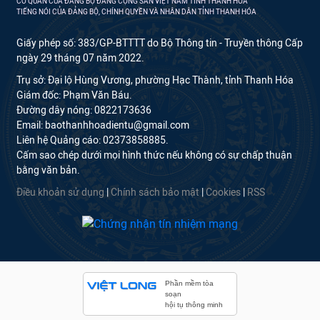
CƠ QUAN CỦA ĐẢNG BỘ ĐẢNG CỘNG SẢN VIỆT NAM TỈNH THANH HÓA
TIẾNG NÓI CỦA ĐẢNG BỘ, CHÍNH QUYỀN VÀ NHÂN DÂN TỈNH THANH HÓA
Giấy phép số: 383/GP-BTTTT do Bộ Thông tin - Truyền thông Cấp
ngày 29 tháng 07 năm 2022.
Trụ sở: Đại lộ Hùng Vương, phường Hạc Thành, tỉnh Thanh Hóa
Giám đốc: Phạm Văn Báu.
Đường dây nóng: 0822173636
Email: baothanhhoadientu@gmail.com
Liên hệ Quảng cáo: 02373858885.
Cấm sao chép dưới mọi hình thức nếu không có sự chấp thuận
bằng văn bản.
Điều khoản sử dụng
|
Chính sách bảo mật
|
Cookies
|
RSS
Phần mềm tòa
soạn
hội tụ thông minh