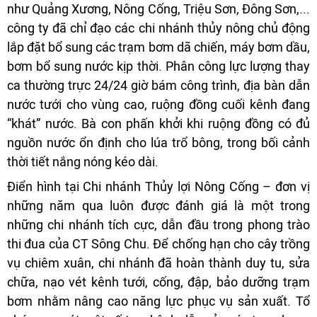
như Quảng Xương, Nông Cống, Triệu Sơn, Đông Sơn,...
công ty đã chỉ đạo các chi nhánh thủy nông chủ động
lắp đặt bổ sung các trạm bơm dã chiến, máy bơm dầu,
bơm bổ sung n­ước kịp thời. Phân công lực lượng thay
ca thường trực 24/24 giờ bám công trình, địa bàn dẫn
nước tưới cho vùng cao, ruộng đồng cuối kênh đang
“khát” nước. Bà con phấn khởi khi ruộng đồng có đủ
nguồn nước ổn định cho lúa trổ bông, trong bối cảnh
thời tiết nắng nóng kéo dài.
Điển hình tại Chi nhánh Thủy lợi Nông Cống – đơn vị
những năm qua luôn được đánh giá là một trong
những chi nhánh tích cực, dẫn đầu trong phong trào
thi đua của CT Sông Chu. Để chống hạn cho cây trồng
vụ chiêm xuân, chi nhánh đã hoàn thành duy tu, sửa
chữa, nạo vét kênh tưới, cống, đập, bảo dưỡng trạm
bơm nhằm nâng cao năng lực phục vụ sản xuất. Tổ