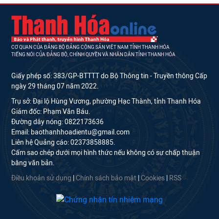
CƠ QUAN CỦA ĐẢNG BỘ ĐẢNG CỘNG SẢN VIỆT NAM TỈNH THANH HÓA
TIẾNG NÓI CỦA ĐẢNG BỘ, CHÍNH QUYỀN VÀ NHÂN DÂN TỈNH THANH HÓA
Giấy phép số: 383/GP-BTTTT do Bộ Thông tin - Truyền thông Cấp
ngày 29 tháng 07 năm 2022.
Trụ sở: Đại lộ Hùng Vương, phường Hạc Thành, tỉnh Thanh Hóa
Giám đốc: Phạm Văn Báu.
Đường dây nóng: 0822173636
Email: baothanhhoadientu@gmail.com
Liên hệ Quảng cáo: 02373858885.
Cấm sao chép dưới mọi hình thức nếu không có sự chấp thuận
bằng văn bản.
Điều khoản sử dụng
|
Chính sách bảo mật
|
Cookies
|
RSS