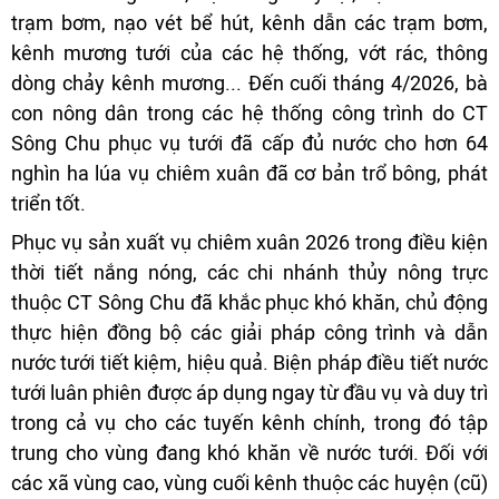
trạm bơm, nạo vét bể hút, kênh dẫn các trạm bơm,
kênh mương tưới của các hệ thống, vớt rác, thông
dòng chảy kênh mương... Đến cuối tháng 4/2026, bà
con nông dân trong các hệ thống công trình do CT
Sông Chu phục vụ tưới đã cấp đủ nước cho hơn 64
nghìn ha lúa vụ chiêm xuân đã cơ bản trổ bông, phát
triển tốt.
Phục vụ sản xuất vụ chiêm xuân 2026 trong điều kiện
thời tiết nắng nóng, các chi nhánh thủy nông trực
thuộc CT Sông Chu đã khắc phục khó khăn, chủ động
thực hiện đồng bộ các giải pháp công trình và dẫn
nước tưới tiết kiệm, hiệu quả. Biện pháp điều tiết nư­ớc
t­ưới luân phiên được áp dụng ngay từ đầu vụ và duy trì
trong cả vụ cho các tuyến kênh chính, trong đó tập
trung cho vùng đang khó khăn về nư­ớc tư­ới. Đối với
các xã vùng cao, vùng cuối kênh thuộc các huyện (cũ)