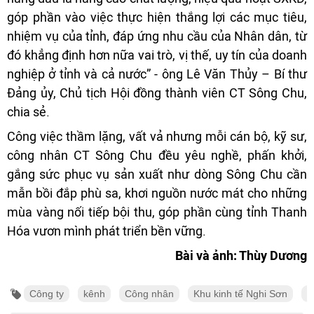
góp phần vào việc thực hiện thắng lợi các mục tiêu,
nhiệm vụ của tỉnh, đáp ứng nhu cầu của Nhân dân, từ
đó khẳng định hơn nữa vai trò, vị thế, uy tín của doanh
nghiệp ở tỉnh và cả nước” - ông Lê Văn Thủy – Bí thư
Đảng ủy, Chủ tịch Hội đồng thành viên CT Sông Chu,
chia sẻ.
Công việc thầm lặng, vất vả nhưng mỗi cán bộ, kỹ sư,
công nhân CT Sông Chu đều yêu nghề, phấn khởi,
gắng sức phục vụ sản xuất như­ dòng Sông Chu cần
mẫn bồi đắp phù sa, khơi nguồn nư­ớc mát cho những
mùa vàng nối tiếp bội thu, góp phần cùng tỉnh Thanh
Hóa vươn mình phát triển bền vững.
Bài và ảnh: Thùy Dương
Công ty
kênh
Công nhân
Khu kinh tế Nghi Sơn
S