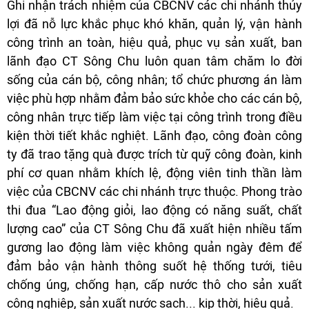
Ghi nhận trách nhiệm của CBCNV các chi nhánh thủy
lợi đã nỗ lực khắc phục khó khăn, quản lý, vận hành
công trình an toàn, hiệu quả, phục vụ sản xuất, ban
lãnh đạo CT Sông Chu luôn quan tâm chăm lo đời
sống của cán bộ, công nhân; tổ chức phương án làm
việc phù hợp nhằm đảm bảo sức khỏe cho các cán bộ,
công nhân trực tiếp làm việc tại công trình trong điều
kiện thời tiết khắc nghiệt. Lãnh đạo, công đoàn công
ty đã trao tặng quà được trích từ quỹ công đoàn, kinh
phí cơ quan nhằm khích lệ, động viên tinh thần làm
việc của CBCNV các chi nhánh trực thuộc. Phong trào
thi đua “Lao động giỏi, lao động có năng suất, chất
lượng cao” của CT Sông Chu đã xuất hiện nhiều tấm
gương lao động làm việc không quản ngày đêm để
đảm bảo vận hành thông suốt hệ thống tưới, tiêu
chống úng, chống hạn, cấp nước thô cho sản xuất
công nghiệp, sản xuất nước sạch... kịp thời, hiệu quả.