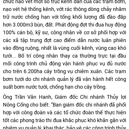
chức nạo vét một số trục kênh dẫn của các trạm bơm,
nạo vét hệ thống kênh, vớt rác thông dòng chảy nhằm
trữ nước chống hạn với tổng khối lượng đã đào đắp
hơn 3.000m3 bùn, đất. Phát động đợt thi đua huy động
100% cán bộ, kỹ s­ư, công nhân về cơ sở phối hợp với
các xã tập trung đợt cao điểm dẫn n­­ước luân phiên
vào đồng ruộng, nhất là vùng cuối kênh, vùng cao khó
tưới... Bố trí công nhân thay ca thường trực tại đầu
mối công trình chủ động vận hành phục vụ đủ nước
cho trên 6.200ha cây trồng vụ chiêm xuân. Các trạm
bơm tư­­ới do chi nhánh quản lý đã vận hành hết công
suất bơm nư­­ớc tưới, chống hạn cho cây trồng.
Ông Trần Văn Hanh, Giám đốc Chi nhánh Thủy lợi
Nông Cống cho biết: “Ban giám đốc chi nhánh đã phối
hợp với công đoàn và các tổ chức đoàn thể thực hiện
tốt các phong trào thi đua khắc phục khó khăn gắn với
nhiệm vụ quản lý, khai thác, bảo vệ các công trình thủy