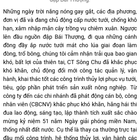
Những ngày trời nắng nóng gay gắt, các địa phương,
đơn vị đã và đang chủ động cấp nước tưới, chống khô
hạn, xâm nhập mặn cây trồng vụ chiêm xuân. Ngư­ợc
lên đầu nguồn đập Bái Thượng, đi qua những cánh
đồng đầy ắp nước tưới mát cho lúa giai đoạn làm
đòng, trổ bông, chúng tôi cảm nhận trải qua bao gian
khó, bất lợi của thiên tai, CT Sông Chu đã khắc phục
khó khăn, chủ động đổi mới công tác quản lý, vận
hành, khai thác tốt các công trình thủy lợi phục vụ tưới,
tiêu, góp phần phát triển sản xuất nông nghiệp. Từ
công ty đến các chi nhánh đã phát động cán bộ, công
nhân viên (CBCNV) khắc phục khó khăn, hăng hái thi
đua lao động, sáng tạo, lập thành tích xuất sắc chào
mừng kỷ niệm 51 năm Ngày giải phóng miền Nam,
thống nhất đất nước. Cụ thể là thay ca thư­ờng trực tại
đầu mối công trình, hệ thống thủy lợi, vận hành các