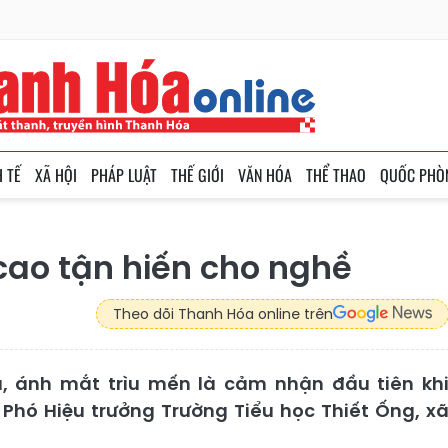
H TẾ
XÃ HỘI
PHÁP LUẬT
THẾ GIỚI
VĂN HÓA
THỂ THAO
QUỐC PHÒ
cao tận hiến cho nghề
Theo dõi Thanh Hóa online trên
, ánh mắt trìu mến là cảm nhận đầu tiên kh
, Phó Hiệu trưởng Trường Tiểu học Thiết Ống, x