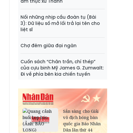
ẩm thực xứ Thanh
Nối những nhịp cầu đoàn tụ (Bài
3): Dữ liệu số mở lối trả lại tên cho
liệt sĩ
Chợ đêm giữa đại ngàn
Cuốn sách “Chân trần, chí thép”
của cựu binh Mỹ James G. Zumwalt:
Đi về phía bên kia chiến tuyến