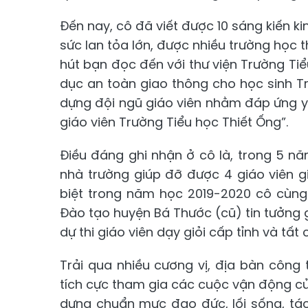
Đến nay, cô đã viết được 10 sáng kiến k
sức lan tỏa lớn, được nhiều trường học 
hút bạn đọc đến với thư viện Trường Tiể
dục an toàn giao thông cho học sinh Tr
dựng đội ngũ giáo viên nhằm đáp ứng y
giáo viên Trường Tiểu học Thiết Ống”.
Điều đáng ghi nhận ở cô là, trong 5 n
nhà trường giúp đỡ được 4 giáo viên giỏ
biệt trong năm học 2019-2020 cô cùng
Đào tạo huyện Bá Thước (cũ) tin tưởng 
dự thi giáo viên dạy giỏi cấp tỉnh và tất
Trải qua nhiều cương vị, địa bàn công 
tích cực tham gia các cuộc vận động c
dựng chuẩn mực đạo đức, lối sống, tác