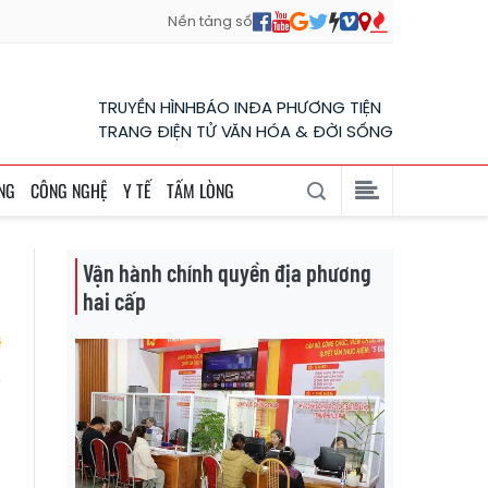
Nền tảng số
TRUYỀN HÌNH
BÁO IN
ĐA PHƯƠNG TIỆN
TRANG ĐIỆN TỬ VĂN HÓA & ĐỜI SỐNG
NG
CÔNG NGHỆ
Y TẾ
TẤM LÒNG
Vận hành chính quyền địa phương
hai cấp
i
ã