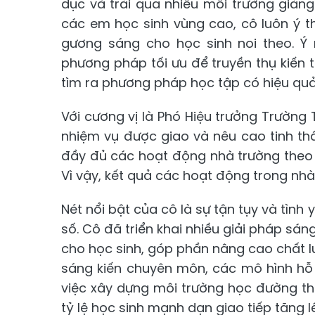
dục và trải qua nhiều môi trường giản
các em học sinh vùng cao, cô luôn ý t
gương sáng cho học sinh noi theo. Ý 
phương pháp tối ưu để truyền thụ kiến 
tìm ra phương pháp học tập có hiệu qu
Với cương vị là Phó Hiệu trưởng Trường 
nhiệm vụ được giao và nêu cao tinh thầ
đầy đủ các hoạt động nhà trường theo 
Vì vậy, kết quả các hoạt động trong nh
Nét nổi bật của cô là sự tận tụy và tìn
số. Cô đã triển khai nhiều giải pháp sán
cho học sinh, góp phần nâng cao chất l
sáng kiến chuyên môn, các mô hình hỗ 
việc xây dựng môi trường học đường thâ
tỷ lệ học sinh mạnh dạn giao tiếp tăng 