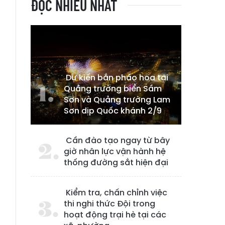
ĐỌC NHIỀU NHẤT
Dự kiến bắn pháo hoa tại
Quảng trường biển Sầm
Sơn và Quảng trường Lam
Sơn dịp Quốc khánh 2/9
Cần đào tạo ngay từ bây
giờ nhân lực vận hành hệ
thống đường sắt hiện đại
ơ
Kiểm tra, chấn chỉnh việc
m
thi nghi thức Đội trong
o
hoạt động trại hè tại các