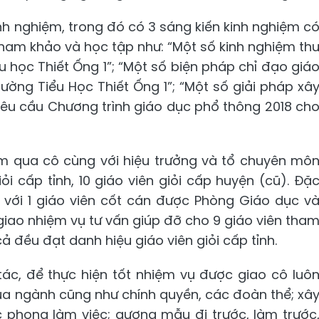
inh nghiệm, trong đó có 3 sáng kiến kinh nghiệm c
tham khảo và học tập như: “Một số kinh nghiệm th
u học Thiết Ống 1”; “Một số biện pháp chỉ đạo giá
ường Tiểu Học Thiết Ống 1”; “Một số giải pháp xâ
êu cầu Chương trình giáo dục phổ thông 2018 ch
ăm qua cô cùng với hiệu trưởng và tổ chuyên mô
i cấp tỉnh, 10 giáo viên giỏi cấp huyện (cũ). Đặ
 với 1 giáo viên cốt cán được Phòng Giáo dục v
giao nhiệm vụ tư vấn giúp đỡ cho 9 giáo viên tha
 cả đều đạt danh hiệu giáo viên giỏi cấp tỉnh.
tác, để thực hiện tốt nhiệm vụ được giao cô luô
ủa ngành cũng như chính quyền, các đoàn thể; xâ
 phong làm việc; gương mẫu đi trước, làm trước