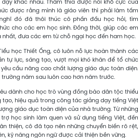
g dạy khác nhau. Thấm thía được nỗi khổ cực củ
hức được rằng mình là giáo viên thì phải làm tấ
nghĩ đó đã thôi thúc cô phấn đấu học hỏi, tì
thức cho các em học sinh. Đồng thời, giúp các e
ả nhất, đưa các em từ chỗ ngại học đến ham học.
Tiểu học Thiết Ống, cô luôn nỗ lực hoàn thành cá
n tự lực, sáng tạo, vượt mọi khó khăn để tổ chứ
yêu cầu nâng cao chất lượng giáo dục toàn diện
à trường năm sau luôn cao hơn năm trước.
h yêu dành cho học trò vùng đồng bào dân tộc thiể
g tạo, hiệu quả trong công tác giảng dạy tiếng Việ
ượng giáo dục toàn diện của nhà trường. Từ nhữn
trợ học sinh làm quen và sử dụng tiếng Việt, đế
n thiện, cô đã tạo nên những chuyển biến rõ rệt
lên, kỹ năng ngôn ngữ được cải thiện bền vững.