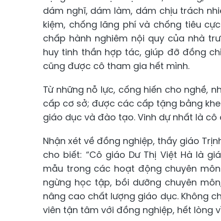
dám nghĩ, dám làm, dám chịu trách nhiệ
kiệm, chống lãng phí và chống tiêu cực 
chấp hành nghiêm nội quy của nhà trư
huy tinh thần hợp tác, giúp đỡ đồng c
cũng được cô tham gia hết mình.
Từ những nỗ lực, cống hiến cho nghề, nh
cấp cơ sở; được các cấp tặng bằng khen
giáo dục và đào tạo. Vinh dự nhất là c
Nhận xét về đồng nghiệp, thầy giáo Trịn
cho biết: “Cô giáo Dư Thị Việt Hà là g
mẫu trong các hoạt động chuyên môn v
ngừng học tập, bồi dưỡng chuyên môn
nâng cao chất lượng giáo dục. Không chỉ
viên tận tâm với đồng nghiệp, hết lòng vì