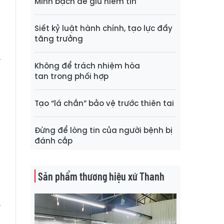
Minh bạch để giữ niềm tin
ó
Siết kỷ luật hành chính, tạo lực đẩy
u
tăng trưởng
o
y
Không để trách nhiệm hòa
o
tan trong phối hợp
Tạo “lá chắn” bảo vệ trước thiên tai
n
c
Đừng để lòng tin của người bệnh bị
à
đánh cắp
m
Sản phẩm thương hiệu xứ Thanh
n
y
,