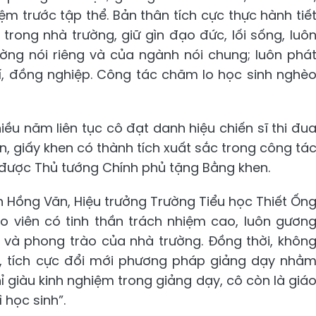
m trước tập thể. Bản thân tích cực thực hành tiế
trong nhà trường, giữ gìn đạo đức, lối sống, luô
ờng nói riêng và của ngành nói chung; luôn phá
hí, đồng nghiệp. Công tác chăm lo học sinh nghè
iều năm liên tục cô đạt danh hiệu chiến sĩ thi đu
, giấy khen có thành tích xuất sắc trong công tá
ô được Thủ tướng Chính phủ tặng Bằng khen.
h Hồng Văn, Hiệu trưởng Trường Tiểu học Thiết Ốn
iáo viên có tinh thần trách nhiệm cao, luôn gươn
à phong trào của nhà trường. Đồng thời, khôn
, tích cực đổi mới phương pháp giảng dạy nhằ
 giàu kinh nghiệm trong giảng dạy, cô còn là giá
 học sinh”.