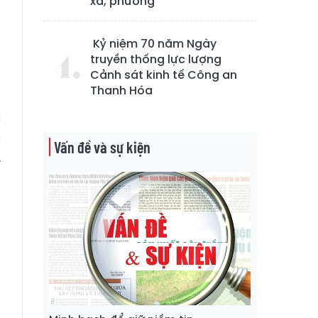
xã, phường
a
m
m
Kỷ niệm 70 năm Ngày
truyền thống lực lượng
m
Cảnh sát kinh tế Công an
Thanh Hóa
c
c
Vấn đề và sự kiện
.
u
t
g
n
,