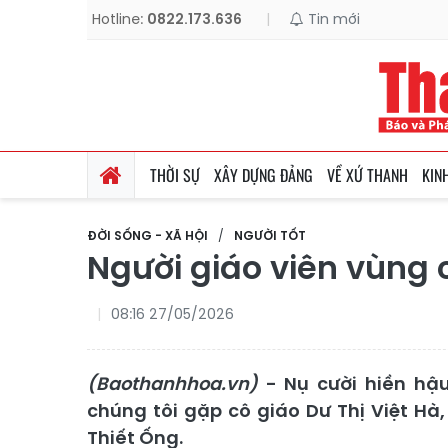
Hotline:
0822.173.636
|
Tin mới
THỜI SỰ
XÂY DỰNG ĐẢNG
VỀ XỨ THANH
KIN
ĐỜI SỐNG - XÃ HỘI
NGƯỜI TỐT
Người giáo viên vùng 
08:16 27/05/2026
(Baothanhhoa.vn)
- Nụ cười hiền hậu
chúng tôi gặp cô giáo Dư Thị Việt Hà
Thiết Ống.