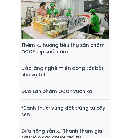
t
n
t
o
Thêm xu hướng tiêu thụ sản phẩm
OCOP dịp cuối năm
a
c
Các làng nghề miến dong tất bật
cho vụ tết
g
Đưa sản phẩm OCOP vươn xa
g
g
“Đánh thức” vùng đất trũng từ cây
m
sen
o
Đưa nông sản xứ Thanh tham gia
sâu vào các chuỗi giá trị