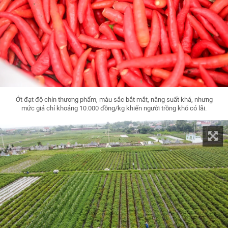
Ớt đạt độ chín thương phẩm, màu sắc bắt mắt, năng suất khá, nhưng
mức giá chỉ khoảng 10.000 đồng/kg khiến người trồng khó có lãi.