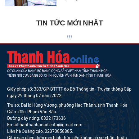
TIN TỨC MỚI NHẤT
CƠ QUAN CỦA ĐẢNG BỘ ĐẢNG CỘNG SẢN VIỆT NAM TỈNH THANH HÓA
TIẾNG NÓI CỦA ĐẢNG BỘ, CHÍNH QUYỀN VÀ NHÂN DÂN TỈNH THANH HÓA
Giấy phép số: 383/GP-BTTTT do Bộ Thông tin - Truyền thông Cấp
ngày 29 tháng 07 năm 2022.
Trụ sở: Đại lộ Hùng Vương, phường Hạc Thành, tỉnh Thanh Hóa
Giám đốc: Phạm Văn Báu.
Đường dây nóng: 0822173636
Email: baothanhhoadientu@gmail.com
Liên hệ Quảng cáo: 02373858885.
Cấm sao chép dưới mọi hình thức nếu không có sự chấp thuận