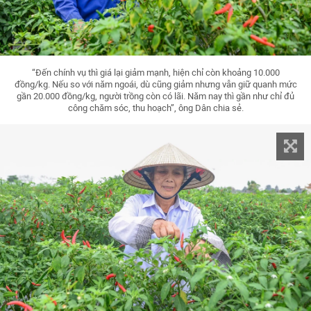
“Đến chính vụ thì giá lại giảm mạnh, hiện chỉ còn khoảng 10.000
đồng/kg. Nếu so với năm ngoái, dù cũng giảm nhưng vẫn giữ quanh mức
gần 20.000 đồng/kg, người trồng còn có lãi. Năm nay thì gần như chỉ đủ
công chăm sóc, thu hoạch”, ông Dân chia sẻ.