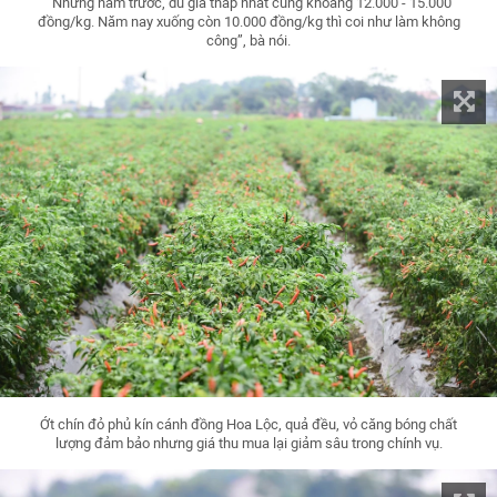
“Những năm trước, dù giá thấp nhất cũng khoảng 12.000 - 15.000
đồng/kg. Năm nay xuống còn 10.000 đồng/kg thì coi như làm không
công”, bà nói.
Ớt chín đỏ phủ kín cánh đồng Hoa Lộc, quả đều, vỏ căng bóng chất
lượng đảm bảo nhưng giá thu mua lại giảm sâu trong chính vụ.