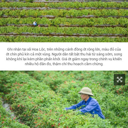
Ghi nhận tại xã Hoa Lộc, trên những cánh đồng ớt rộng lớn, màu đỏ của
ớt chín phủ kín cả một vùng. Người dân tất bật thu hái từ sáng sớm, song
không khí lại kém phần phấn khởi. Giá ớt giảm ngay trong chính vụ khiến
nhiều hộ đắn đo, thậm chí thu hoạch cầm chừng.