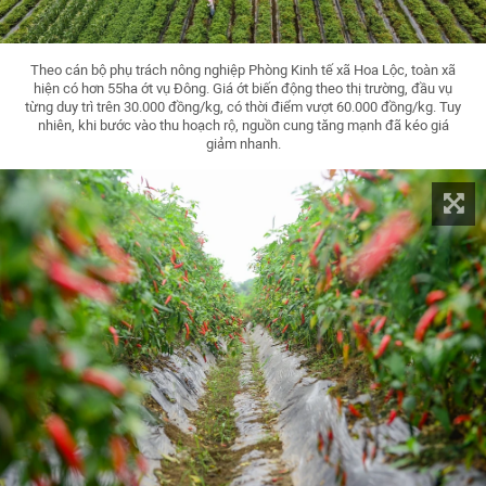
Theo cán bộ phụ trách nông nghiệp Phòng Kinh tế xã Hoa Lộc, toàn xã
hiện có hơn 55ha ớt vụ Đông. Giá ớt biến động theo thị trường, đầu vụ
từng duy trì trên 30.000 đồng/kg, có thời điểm vượt 60.000 đồng/kg. Tuy
nhiên, khi bước vào thu hoạch rộ, nguồn cung tăng mạnh đã kéo giá
giảm nhanh.