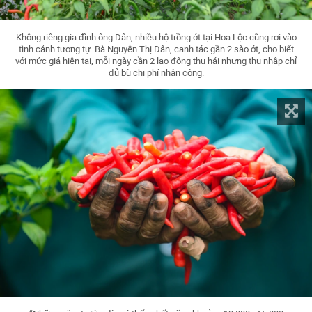
Không riêng gia đình ông Dân, nhiều hộ trồng ớt tại Hoa Lộc cũng rơi vào
tình cảnh tương tự. Bà Nguyễn Thị Dân, canh tác gần 2 sào ớt, cho biết
với mức giá hiện tại, mỗi ngày cần 2 lao động thu hái nhưng thu nhập chỉ
đủ bù chi phí nhân công.