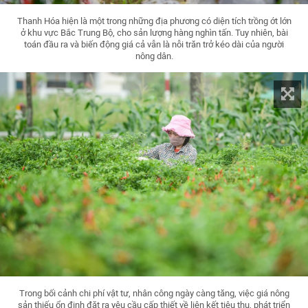
Thanh Hóa hiện là một trong những địa phương có diện tích trồng ớt lớn
ở khu vực Bắc Trung Bộ, cho sản lượng hàng nghìn tấn. Tuy nhiên, bài
toán đầu ra và biến động giá cả vẫn là nỗi trăn trở kéo dài của người
nông dân.
Trong bối cảnh chi phí vật tư, nhân công ngày càng tăng, việc giá nông
sản thiếu ổn định đặt ra yêu cầu cấp thiết về liên kết tiêu thụ, phát triển