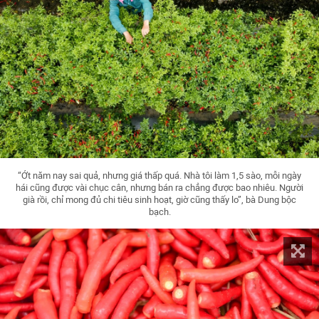
“Ớt năm nay sai quả, nhưng giá thấp quá. Nhà tôi làm 1,5 sào, mỗi ngày
hái cũng được vài chục cân, nhưng bán ra chẳng được bao nhiêu. Người
già rồi, chỉ mong đủ chi tiêu sinh hoạt, giờ cũng thấy lo”, bà Dung bộc
bạch.