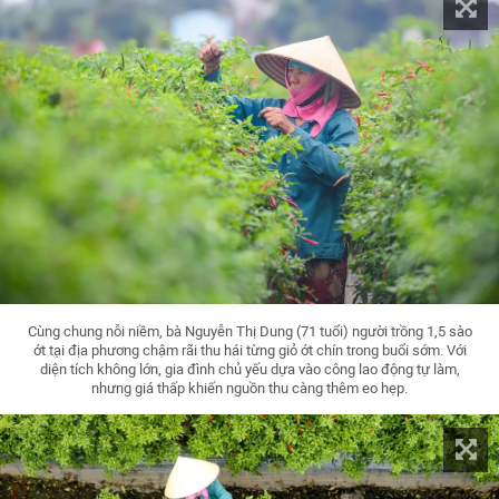
Cùng chung nỗi niềm, bà Nguyễn Thị Dung (71 tuổi) người trồng 1,5 sào
ớt tại địa phương chậm rãi thu hái từng giỏ ớt chín trong buổi sớm. Với
diện tích không lớn, gia đình chủ yếu dựa vào công lao động tự làm,
nhưng giá thấp khiến nguồn thu càng thêm eo hẹp.