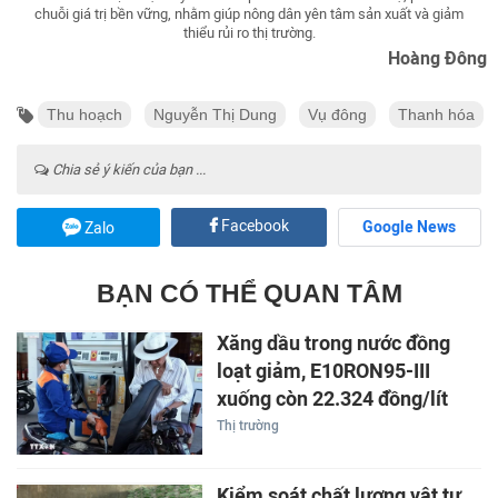
chuỗi giá trị bền vững, nhằm giúp nông dân yên tâm sản xuất và giảm
thiểu rủi ro thị trường.
Hoàng Đông
Thu hoạch
Nguyễn Thị Dung
Vụ đông
Thanh hóa
Chia sẻ ý kiến của bạn ...
Facebook
Google News
Zalo
BẠN CÓ THỂ QUAN TÂM
Xăng dầu trong nước đồng
loạt giảm, E10RON95-III
xuống còn 22.324 đồng/lít
Thị trường
Kiểm soát chất lượng vật tư