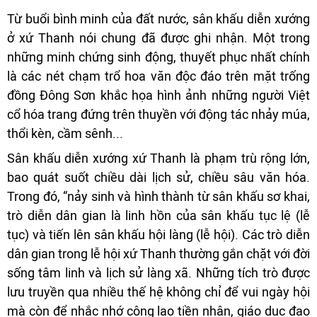
Từ buổi bình minh của đất nước, sân khấu diễn xướng
ở xứ Thanh nói chung đã được ghi nhận. Một trong
những minh chứng sinh động, thuyết phục nhất chính
là các nét chạm trổ hoa văn độc đáo trên mặt trống
đồng Đông Sơn khắc họa hình ảnh những người Việt
cổ hóa trang đứng trên thuyền với động tác nhảy múa,
thổi kèn, cầm sênh...
Sân khấu diễn xướng xứ Thanh là phạm trù rộng lớn,
bao quát suốt chiều dài lịch sử, chiều sâu văn hóa.
Trong đó, “nảy sinh và hình thành từ sân khấu sơ khai,
trò diễn dân gian là linh hồn của sân khấu tục lệ (lễ
tục) và tiến lên sân khấu hội làng (lễ hội). Các trò diễn
dân gian trong lễ hội xứ Thanh thường gắn chặt với đời
sống tâm linh và lịch sử làng xã. Những tích trò được
lưu truyền qua nhiều thế hệ không chỉ để vui ngày hội
mà còn để nhắc nhớ công lao tiền nhân, giáo dục đạo