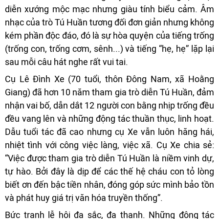
diễn xướng mộc mạc nhưng giàu tính biểu cảm. Âm
nhạc của trò Tú Huần tương đối đơn giản nhưng không
kém phần độc đáo, đó là sự hòa quyện của tiếng trống
(trống con, trống cơm, sênh...) và tiếng “hẹ, hẹ” lặp lại
sau mỗi câu hát nghe rất vui tai.
Cụ Lê Đình Xe (70 tuổi, thôn Đông Nam, xã Hoằng
Giang) đã hơn 10 năm tham gia trò diễn Tú Huần, đảm
nhận vai bố, dẫn dắt 12 người con bằng nhịp trống đều
đều vang lên và những động tác thuần thục, linh hoạt.
Dẫu tuổi tác đã cao nhưng cụ Xe vẫn luôn hăng hái,
nhiệt tình với công việc làng, việc xã. Cụ Xe chia sẻ:
“Việc được tham gia trò diễn Tú Huần là niềm vinh dự,
tự hào. Bởi đây là dịp để các thế hệ cháu con tỏ lòng
biết ơn đến bậc tiền nhân, đóng góp sức mình bảo tồn
và phát huy giá trị văn hóa truyền thống”.
Bức tranh lễ hội đa sắc, đa thanh. Những động tác