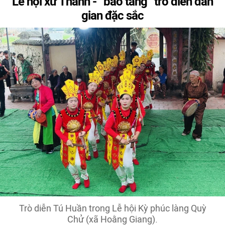
Lễ hội xứ Thanh - “bảo tàng” trò diễn dân
gian đặc sắc
Trò diễn Tú Huần trong Lễ hội Kỳ phúc làng Quỳ
Chử (xã Hoằng Giang).