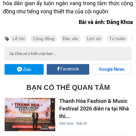
hóa dân gian ấy luôn ngân vang trong tâm thức cộng
đồng như tiếng vọng thiết tha của cội nguồn.
Bài và ảnh: Đăng Khoa
Lễ hội
Cộng đồng
Đặc sắc
Lịch sử
Tú huần
Chia sẻ ý kiến của bạn ...
Facebook
Google News
Zalo
BẠN CÓ THỂ QUAN TÂM
Thanh Hóa Fashion & Music
Festival 2026 diễn ra tại Nhà
thi...
Văn hóa - Giải trí