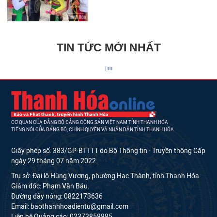
TIN TỨC MỚI NHẤT
CƠ QUAN CỦA ĐẢNG BỘ ĐẢNG CỘNG SẢN VIỆT NAM TỈNH THANH HÓA
TIẾNG NÓI CỦA ĐẢNG BỘ, CHÍNH QUYỀN VÀ NHÂN DÂN TỈNH THANH HÓA
Giấy phép số: 383/GP-BTTTT do Bộ Thông tin - Truyền thông Cấp
ngày 29 tháng 07 năm 2022.
Trụ sở: Đại lộ Hùng Vương, phường Hạc Thành, tỉnh Thanh Hóa
Giám đốc: Phạm Văn Báu.
Đường dây nóng: 0822173636
Email: baothanhhoadientu@gmail.com
Liên hệ Quảng cáo: 02373858885.