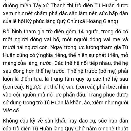
đường miền Tây xứ Thanh thì trò diễn Tú Huần được
xem như nét chấm phá đặc sắc làm nên sức hấp dẫn
của lễ hội Kỳ phúc làng Quỳ Chử (xã Hoằng Giang).
Đội hình tham gia trò diễn gồm 14 người, trong đó có
một người đóng vai bố, một người đóng vai mẹ và
mười hai người con. Ngay trong lực lượng tham gia Tú
Huần cũng có ý nghĩa riêng, thể hiện sự phát triển, mở
mang của làng, nước. Các thế hệ nối tiếp nhau, thế hệ
sau đông hơn thế hệ trước. Thế hệ trước (bố mẹ) phải
luôn là điểm tựa, là trung tâm quy tụ các thế hệ sau
(con cái). Ngược lại, thế hệ sau (con cái) phải biết nhìn
vào cội nguồn mà nỗ lực phấn đấu. Trang phục được
sử dụng trong trò Tú Huần là khăn, áo, xiêm như người
Việt cổ.
Không cầu kỳ về sân khấu hay đạo cụ, sức hấp dẫn
của trò diễn Tú Huần làng Quỳ Chử nằm ở nghệ thuật