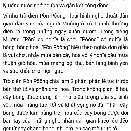
lý uống nước nhớ nguồn và gắn kết cộng đồng.
Ví như trò diễn Pồn Pôông - loại hình nghệ thuật dân
gian đặc sắc của người Mường ở xứ Thanh thường
diễn ra trong những ngày xuân đượm. Trong tiếng
Mường, “Pồn” có nghĩa là chơi; “Pôông” có nghĩa là
bông, bông hoa; “Pồn Pôông” hiểu theo nghĩa đơn giản
là vui chơi, nhảy múa bên cây hoa với ý nghĩa cầu mưa
thuận gió hòa, mùa màng bội thu, bản làng bình yên
và sức khỏe cho mọi người.
Trò diễn Pồn Pôông chia làm 2 phần: phần lễ tục trước
bàn thờ tổ và phần chơi hoa. Trong không gian lễ hội,
cây bông được dựng lên như biểu tượng của sự sinh
sôi, mùa màng tươi tốt và khát vọng no đủ. Thân cây
bông được làm bằng tre, hoa của cây bông được đôi
bàn tay của những nghệ nhân dân gian khéo léo đẽo
gọt từ cây chạng bạng, nhuộm lên sắc màu rực rỡ.