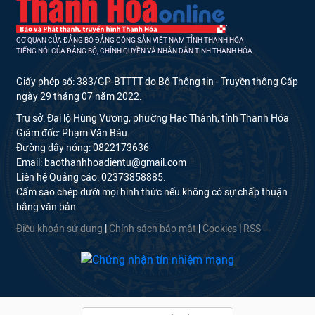
CƠ QUAN CỦA ĐẢNG BỘ ĐẢNG CỘNG SẢN VIỆT NAM TỈNH THANH HÓA
TIẾNG NÓI CỦA ĐẢNG BỘ, CHÍNH QUYỀN VÀ NHÂN DÂN TỈNH THANH HÓA
Giấy phép số: 383/GP-BTTTT do Bộ Thông tin - Truyền thông Cấp
ngày 29 tháng 07 năm 2022.
Trụ sở: Đại lộ Hùng Vương, phường Hạc Thành, tỉnh Thanh Hóa
Giám đốc: Phạm Văn Báu.
Đường dây nóng: 0822173636
Email: baothanhhoadientu@gmail.com
Liên hệ Quảng cáo: 02373858885.
Cấm sao chép dưới mọi hình thức nếu không có sự chấp thuận
bằng văn bản.
Điều khoản sử dụng
|
Chính sách bảo mật
|
Cookies
|
RSS