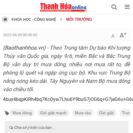
MÔI TRƯỜNG
KHOA HỌC - CÔNG NGHỆ
+
A
2022-06-09 00:00:00
A
(Baothanhhoa.vn)
- Theo Trung tâm Dự báo Khí tượng
Thủy văn Quốc gia, ngày 9/6, miền Bắc và Bắc Trung
Bộ vẫn duy trì mưa dông, nhiều nơi mưa rất to, đề
phòng lũ quét và ngập úng cục bộ. Khu vực Trung Bộ
nắng nóng kéo dài. Tây Nguyên và Nam Bộ mưa dông
vào chiều tối.
4buy4bqpKiRh4bq7KcOyw7Lhu6Y9buG7jOG6q+G7j
Mưa dông
Gió giật mạnh
Mưa rào
Gió giật
Trung
Chia sẻ ý kiến của bạn ...