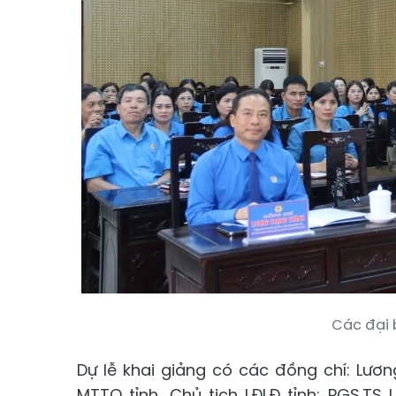
Các đại b
Dự lễ khai giảng có các đồng chí: Lươn
MTTQ tỉnh, Chủ tịch LĐLĐ tỉnh; PGS.T