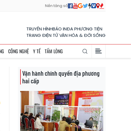
Nền tảng số
TRUYỀN HÌNH
BÁO IN
ĐA PHƯƠNG TIỆN
TRANG ĐIỆN TỬ VĂN HÓA & ĐỜI SỐNG
NG
CÔNG NGHỆ
Y TẾ
TẤM LÒNG
Vận hành chính quyền địa phương
hai cấp
g