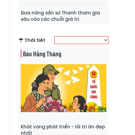
Đưa nông sản xứ Thanh tham gia
sâu vào các chuỗi giá trị
:
Thời tiết
ở
g
Báo Hằng Tháng
c
ẻ
,
c
y
Khát vọng phát triển - lời tri ân đẹp
nhất