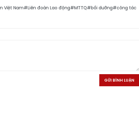
n Việt Nam
#Liên đoàn Lao động
#MTTQ
#bồi dưỡng
#công tác
GỬI BÌNH LUẬN