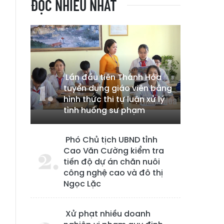
ĐỌC NHIỀU NHẤT
Lần đầu tiên Thanh Hóa
tuyển dụng giáo viên bằng
hình thức thi tự luận xử lý
tình huống sư phạm
Phó Chủ tịch UBND tỉnh
Cao Văn Cường kiểm tra
tiến độ dự án chăn nuôi
công nghệ cao và đô thị
Ngọc Lặc
n
Xử phạt nhiều doanh
g