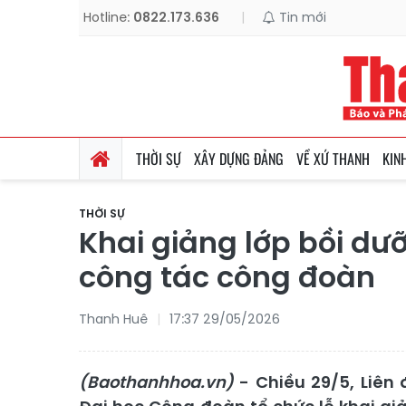
Hotline:
0822.173.636
|
Tin mới
THỜI SỰ
XÂY DỰNG ĐẢNG
VỀ XỨ THANH
KIN
THỜI SỰ
Khai giảng lớp bồi dư
công tác công đoàn
Thanh Huê
17:37 29/05/2026
(Baothanhhoa.vn)
- Chiều 29/5, Liên 