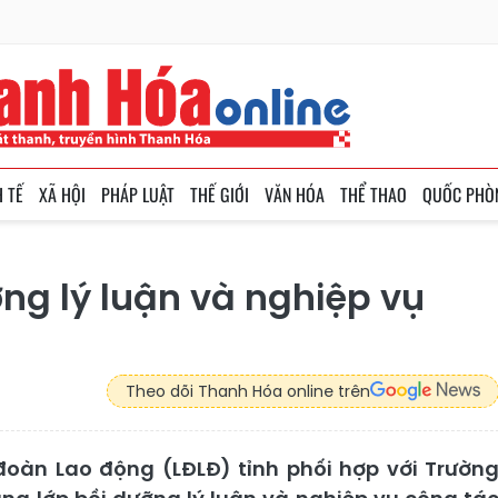
H TẾ
XÃ HỘI
PHÁP LUẬT
THẾ GIỚI
VĂN HÓA
THỂ THAO
QUỐC PHÒ
ỡng lý luận và nghiệp vụ
Theo dõi Thanh Hóa online trên
đoàn Lao động (LĐLĐ) tỉnh phối hợp với Trườn