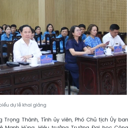
iểu dự lễ khai giảng
g Trọng Thành, Tỉnh ủy viên, Phó Chủ tịch Ủy ba
S Lê Mạnh Hùng, Hiệu trưởng Trường Đại học Côn