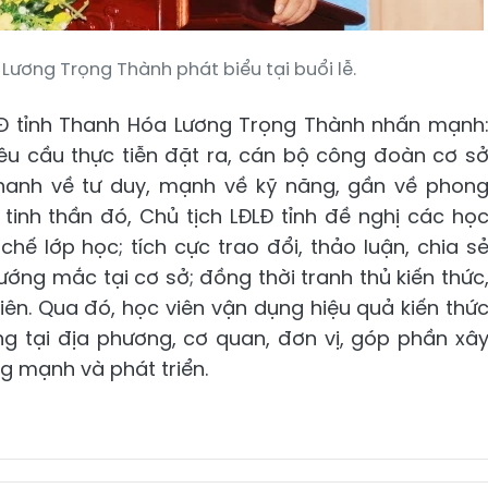
Lương Trọng Thành phát biểu tại buổi lễ.
LĐLĐ tỉnh Thanh Hóa Lương Trọng Thành nhấn mạnh
êu cầu thực tiễn đặt ra, cán bộ công đoàn cơ s
hanh về tư duy, mạnh về kỹ năng, gần về phon
 tinh thần đó, Chủ tịch LĐLĐ tỉnh đề nghị các họ
chế lớp học; tích cực trao đổi, thảo luận, chia s
ướng mắc tại cơ sở; đồng thời tranh thủ kiến thức
iên. Qua đó, học viên vận dụng hiệu quả kiến thứ
g tại địa phương, cơ quan, đơn vị, góp phần xâ
 mạnh và phát triển.