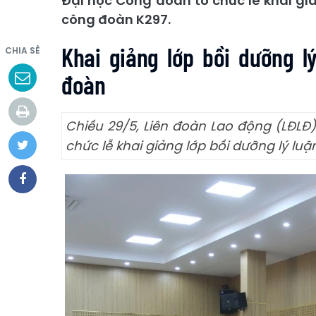
Đại học Công đoàn tổ chức lễ khai gi
công đoàn K297.
Khai giảng lớp bồi dưỡng l
CHIA SẺ
đoàn
Chiều 29/5, Liên đoàn Lao động (LĐLĐ
chức lễ khai giảng lớp bồi dưỡng lý lu