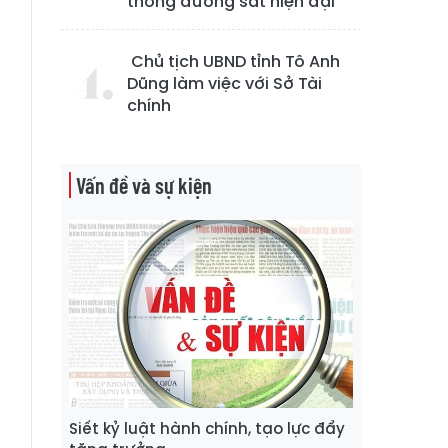
thống đường sắt hiện đại
n
Chủ tịch UBND tỉnh Tô Anh
Dũng làm việc với Sở Tài
h
chính
g
Vấn đề và sự kiện
à
,
t
n
Siết kỷ luật hành chính, tạo lực đẩy