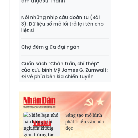
ẩm thực xứ Thanh
Nối những nhịp cầu đoàn tụ (Bài
3): Dữ liệu số mở lối trả lại tên cho
liệt sĩ
Chợ đêm giữa đại ngàn
Cuốn sách “Chân trần, chí thép”
của cựu binh Mỹ James G. Zumwalt:
Đi về phía bên kia chiến tuyến