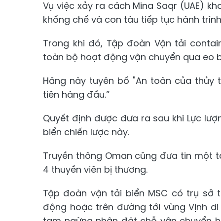
Vụ việc xảy ra cách Mina Saqr (UAE) kh
khống chế và con tàu tiếp tục hành trình
Trong khi đó, Tập đoàn Vận tải cont
toàn bộ hoạt động vận chuyển qua eo bi
Hãng này tuyên bố "An toàn của thủy 
tiên hàng đầu.”
Quyết định được đưa ra sau khi Lực lư
biển chiến lược này.
Truyền thông Oman cũng đưa tin một tà
4 thuyền viên bị thương.
Tập đoàn vận tải biển MSC có trụ sở 
động hoặc trên đường tới vùng Vịnh di
tạm ngừng nhận đặt chỗ vận chuyển hà