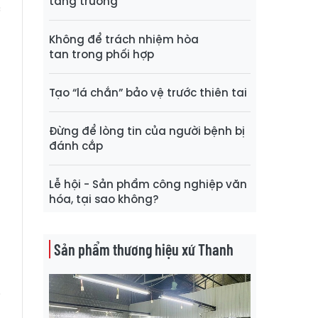
tăng trưởng
c
Không để trách nhiệm hòa
tan trong phối hợp
g
Tạo “lá chắn” bảo vệ trước thiên tai
u
Đừng để lòng tin của người bệnh bị
đánh cắp
o
Lễ hội - Sản phẩm công nghiệp văn
hóa, tại sao không?
n
Sản phẩm thương hiệu xứ Thanh
t
i
ó