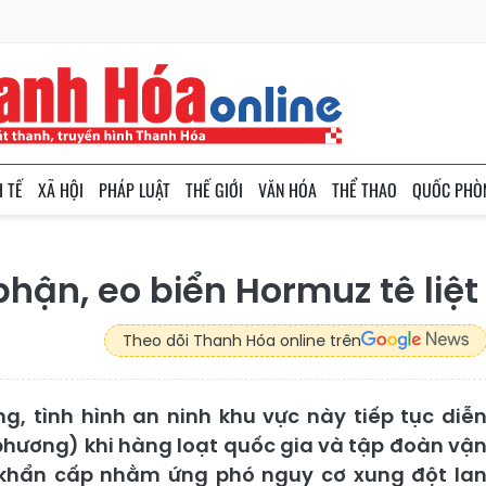
H TẾ
XÃ HỘI
PHÁP LUẬT
THẾ GIỚI
VĂN HÓA
THỂ THAO
QUỐC PHÒ
hận, eo biển Hormuz tê liệt
Theo dõi Thanh Hóa online trên
, tình hình an ninh khu vực này tiếp tục diễ
 phương) khi hàng loạt quốc gia và tập đoàn vậ
áp khẩn cấp nhằm ứng phó nguy cơ xung đột la