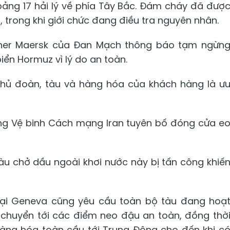
oảng 17 hải lý về phía Tây Bắc. Đám cháy đã đượ
, trong khi giới chức đang điều tra nguyên nhân.
ainer Maersk của Đan Mạch thông báo tạm ngừn
ển Hormuz vì lý do an toàn.
thủ đoàn, tàu và hàng hóa của khách hàng là ư
ợng Vệ binh Cách mạng Iran tuyên bố đóng cửa e
u chở dầu ngoài khơi nước này bị tấn công khiế
tại Geneva cũng yêu cầu toàn bộ tàu đang hoạ
 chuyển tới các điểm neo đậu an toàn, đồng thờ
ng hóa toàn cầu tới Trung Đông cho đến khi c