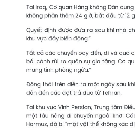
Tại Iraq, Cơ quan Hàng không Dân dụn
không phận thêm 24 giờ, bắt đầu từ 12 gi
Quyết định được đưa ra sau khi nhà chứ
khu vực đầy biến động.”
Tất cả các chuyến bay đến, đi và quá 
bối cảnh rủi ro quân sự gia tăng. Cơ 
mang tính phòng ngừa.”
Động thái trên diễn ra một ngày sau khi
dẫn đến các đợt trả đũa từ Tehran.
Tại khu vực Vịnh Persian, Trung tâm Đi
một tàu hàng di chuyển ngoài khơi Cá
Hormuz, đã bị “một vật thể không xác đ