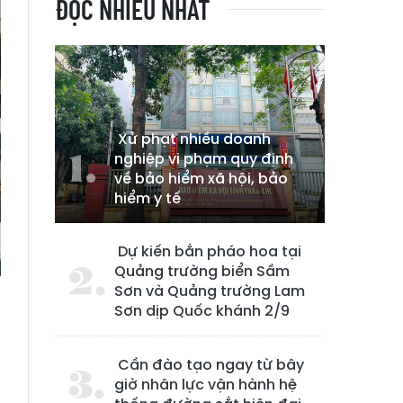
ĐỌC NHIỀU NHẤT
Xử phạt nhiều doanh
nghiệp vi phạm quy định
về bảo hiểm xã hội, bảo
hiểm y tế
Dự kiến bắn pháo hoa tại
Quảng trường biển Sầm
Sơn và Quảng trường Lam
Sơn dịp Quốc khánh 2/9
Cần đào tạo ngay từ bây
giờ nhân lực vận hành hệ