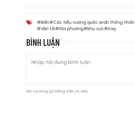
#Biển
#Các tiểu vương quốc arab thống nhất
#Vận tải
#Địa phương
#khu vực
#Iraq
BÌNH LUẬN
Xin vui lòng gõ tiếng Việt có dấu