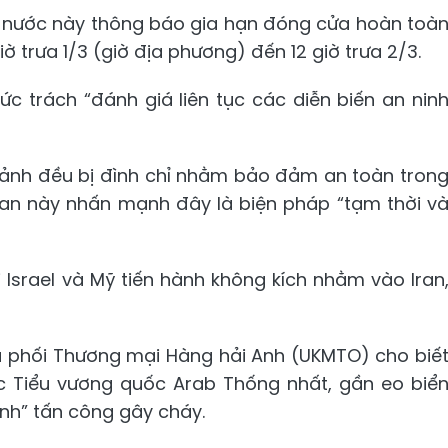
g nước này thông báo gia hạn đóng cửa hoàn toà
ờ trưa 1/3 (giờ địa phương) đến 12 giờ trưa 2/3.
c trách “đánh giá liên tục các diễn biến an nin
cảnh đều bị đình chỉ nhằm bảo đảm an toàn tron
quan này nhấn mạnh đây là biện pháp “tạm thời v
 Israel và Mỹ tiến hành không kích nhằm vào Iran
ều phối Thương mại Hàng hải Anh (UKMTO) cho biế
c Tiểu vương quốc Arab Thống nhất, gần eo biể
ịnh” tấn công gây cháy.