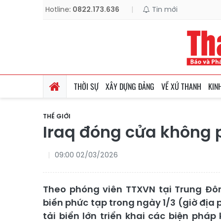
Hotline:
0822.173.636
|
Tin mới
THỜI SỰ
XÂY DỰNG ĐẢNG
VỀ XỨ THANH
KIN
THẾ GIỚI
Iraq đóng cửa không p
09:00 02/03/2026
Theo phóng viên TTXVN tại Trung Đông
biến phức tạp trong ngày 1/3 (giờ địa
tải biển lớn triển khai các biện ph