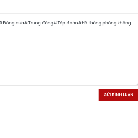
#Đóng cửa
#Trung đông
#Tập đoàn
#Hệ thống phòng không
GỬI BÌNH LUẬN