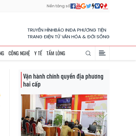
Nền tảng số
TRUYỀN HÌNH
BÁO IN
ĐA PHƯƠNG TIỆN
TRANG ĐIỆN TỬ VĂN HÓA & ĐỜI SỐNG
NG
CÔNG NGHỆ
Y TẾ
TẤM LÒNG
Vận hành chính quyền địa phương
hai cấp
n
n
n