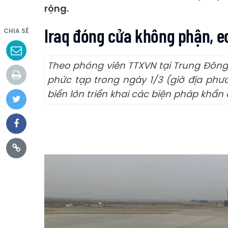
rộng.
Iraq đóng cửa không phận, eo
CHIA SẺ
Theo phóng viên TTXVN tại Trung Đông, 
phức tạp trong ngày 1/3 (giờ địa phư
biển lớn triển khai các biện pháp khẩ