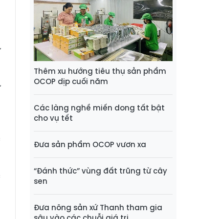
ã
ứ
Thêm xu hướng tiêu thụ sản phẩm
OCOP dịp cuối năm
ư
Các làng nghề miến dong tất bật
cho vụ tết
g
c
Đưa sản phẩm OCOP vươn xa
“Đánh thức” vùng đất trũng từ cây
c
sen
Đưa nông sản xứ Thanh tham gia
N
sâu vào các chuỗi giá trị