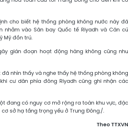
 Vịnh cho biết hệ thống phòng không nước này đ
an nhằm vào Sân bay Quốc tế Riyadh và Căn c
ỹ Mỹ đồn trú.
 gây gián đoạn hoạt động hàng không cũng nh
t đã nhìn thấy và nghe thấy hệ thống phòng khôn
 khi cư dân phía đông Riyadh cũng ghi nhận cá
đột đang có nguy cơ mở rộng ra toàn khu vực, đặ
à cơ sở hạ tầng trọng yếu ở Trung Đông./.
Theo TTXV