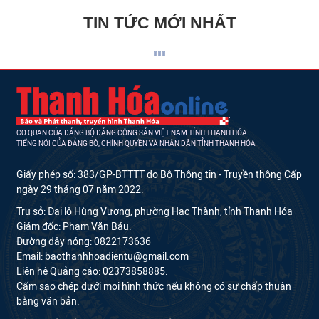
TIN TỨC MỚI NHẤT
CƠ QUAN CỦA ĐẢNG BỘ ĐẢNG CỘNG SẢN VIỆT NAM TỈNH THANH HÓA
TIẾNG NÓI CỦA ĐẢNG BỘ, CHÍNH QUYỀN VÀ NHÂN DÂN TỈNH THANH HÓA
Giấy phép số: 383/GP-BTTTT do Bộ Thông tin - Truyền thông Cấp
ngày 29 tháng 07 năm 2022.
Trụ sở: Đại lộ Hùng Vương, phường Hạc Thành, tỉnh Thanh Hóa
Giám đốc: Phạm Văn Báu.
Đường dây nóng: 0822173636
Email: baothanhhoadientu@gmail.com
Liên hệ Quảng cáo: 02373858885.
Cấm sao chép dưới mọi hình thức nếu không có sự chấp thuận
bằng văn bản.