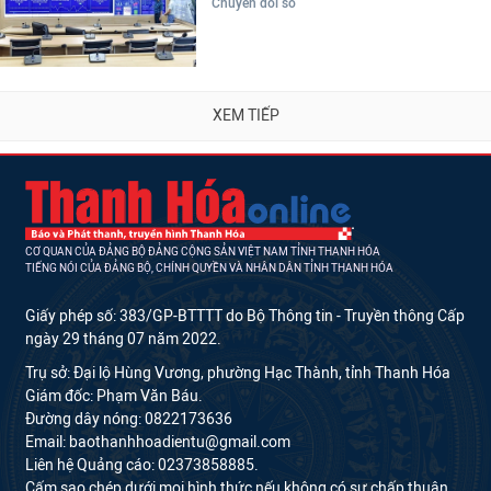
Chuyển đổi số
XEM TIẾP
CƠ QUAN CỦA ĐẢNG BỘ ĐẢNG CỘNG SẢN VIỆT NAM TỈNH THANH HÓA
TIẾNG NÓI CỦA ĐẢNG BỘ, CHÍNH QUYỀN VÀ NHÂN DÂN TỈNH THANH HÓA
Giấy phép số: 383/GP-BTTTT do Bộ Thông tin - Truyền thông Cấp
ngày 29 tháng 07 năm 2022.
Trụ sở: Đại lộ Hùng Vương, phường Hạc Thành, tỉnh Thanh Hóa
Giám đốc: Phạm Văn Báu.
Đường dây nóng: 0822173636
Email: baothanhhoadientu@gmail.com
Liên hệ Quảng cáo: 02373858885.
Cấm sao chép dưới mọi hình thức nếu không có sự chấp thuận