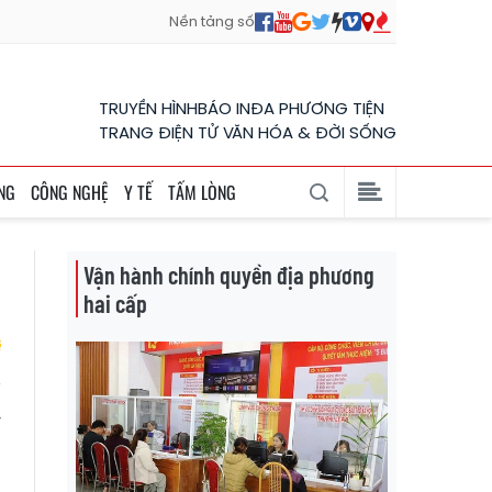
Nền tảng số
TRUYỀN HÌNH
BÁO IN
ĐA PHƯƠNG TIỆN
TRANG ĐIỆN TỬ VĂN HÓA & ĐỜI SỐNG
NG
CÔNG NGHỆ
Y TẾ
TẤM LÒNG
Vận hành chính quyền địa phương
hai cấp
y
à
a