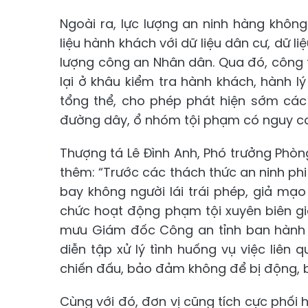
Ngoài ra, lực lượng an ninh hàng khôn
liệu hành khách với dữ liệu dân cư, dữ l
lượng công an Nhân dân. Qua đó, công 
lại ở khâu kiểm tra hành khách, hành l
tổng thể, cho phép phát hiện sớm các
đường dây, ổ nhóm tội phạm có nguy cơ
Thượng tá Lê Đình Anh, Phó trưởng Phòn
thêm: “Trước các thách thức an ninh phi
bay không người lái trái phép, giả mạo
chức hoạt động phạm tội xuyên biên gi
mưu Giám đốc Công an tỉnh ban hành c
diễn tập xử lý tình huống vụ việc liên
chiến đấu, bảo đảm không để bị động, b
Cùng với đó, đơn vị cũng tích cực phố