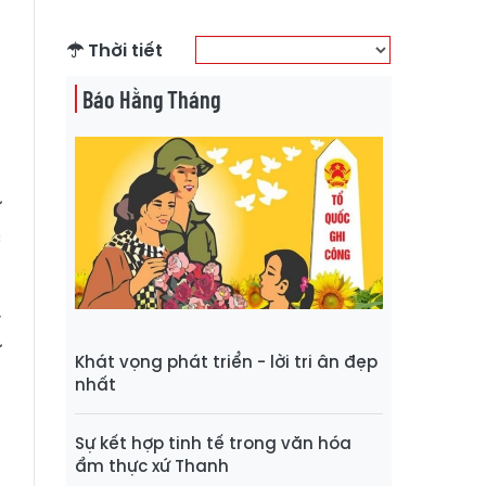
n
g
Thời tiết
Báo Hằng Tháng
a
m
ộ
ừ
c
y
ư
Khát vọng phát triển - lời tri ân đẹp
g
nhất
t
p
Sự kết hợp tinh tế trong văn hóa
ẩm thực xứ Thanh