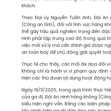
khách.
Theo Đại úy Nguyễn Tuấn Anh, Đội An 
(Công an tỉnh), đối với lĩnh vực hàng kh
thể gây hậu quả nghiêm trọng đến đặc b
ninh phải tập trung cao độ trong quá tr
việc mới xử lý mà cần đánh giá được ng
an toàn bay để chủ động giải quyết hoặc
Thực tế cho thấy, các mối đe dọa đối vớ
Không chỉ là hành vi vi phạm quy địn
hiện các thủ đoạn lợi dụng hoạt động h
Ngày 19/11/2025, trong quá trình thực h
của ga đi, Đội An ninh hàng không (Côn
biểu hiện nghi vấn. Bằng các biện pháp 
tác phát hiện người đàn ông này mang t