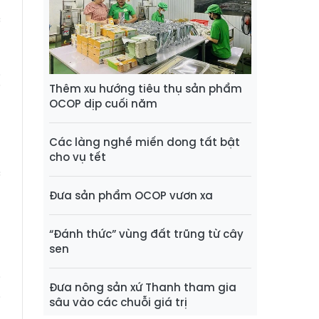
c
g
à
ị
Thêm xu hướng tiêu thụ sản phẩm
OCOP dịp cuối năm
g
Các làng nghề miến dong tất bật
g
cho vụ tết
c
a
Đưa sản phẩm OCOP vươn xa
“Đánh thức” vùng đất trũng từ cây
sen
i
Đưa nông sản xứ Thanh tham gia
i
sâu vào các chuỗi giá trị