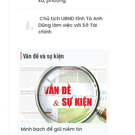
xã, phường
Chủ tịch UBND tỉnh Tô Anh
Dũng làm việc với Sở Tài
chính
t
Vấn đề và sự kiện
g
0
u
n
ý
g
t
Minh bạch để giữ niềm tin
h