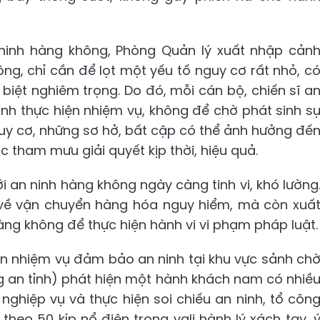
ninh hàng không, Phòng Quản lý xuất nhập cản
ông, chỉ cần để lọt một yếu tố nguy cơ rất nhỏ, c
iệt nghiêm trọng. Do đó, mỗi cán bộ, chiến sĩ a
ình thực hiện nhiệm vụ, không để chờ phát sinh s
uy cơ, những sơ hở, bất cập có thể ảnh hưởng đế
 tham mưu giải quyết kịp thời, hiệu quả.
i an ninh hàng không ngày càng tinh vi, khó lường
h về vận chuyển hàng hóa nguy hiểm, mà còn xuấ
àng không để thực hiện hành vi vi phạm pháp luật.
iện nhiệm vụ đảm bảo an ninh tại khu vực sảnh ch
g an tỉnh) phát hiện một hành khách nam có nhiề
nghiệp vụ và thực hiện soi chiếu an ninh, tổ côn
heo 50 kíp nổ điện trong vali hành lý xách tay, 