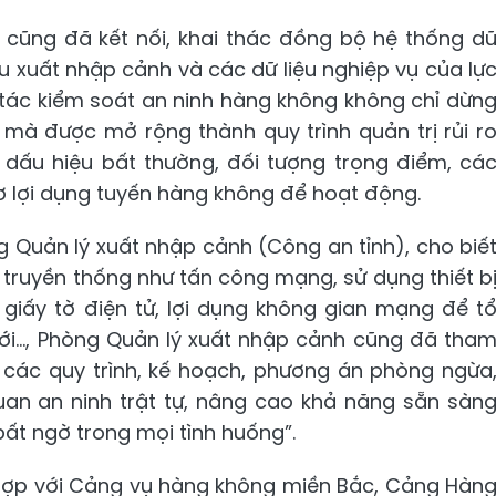
g cũng đã kết nối, khai thác đồng bộ hệ thống d
iệu xuất nhập cảnh và các dữ liệu nghiệp vụ của lự
tác kiểm soát an ninh hàng không không chỉ dừn
ý mà được mở rộng thành quy trình quản trị rủi r
 dấu hiệu bất thường, đối tượng trọng điểm, cá
 lợi dụng tuyến hàng không để hoạt động.
g Quản lý xuất nhập cảnh (Công an tỉnh), cho biế
 truyền thống như tấn công mạng, sử dụng thiết b
 giấy tờ điện tử, lợi dụng không gian mạng để t
ới..., Phòng Quản lý xuất nhập cảnh cũng đã tha
ác quy trình, kế hoạch, phương án phòng ngừa
 quan an ninh trật tự, nâng cao khả năng sẵn sàn
ất ngờ trong mọi tình huống”.
i hợp với Cảng vụ hàng không miền Bắc, Cảng Hàn