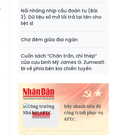
ữ
Nối những nhịp cầu đoàn tụ (Bài
3): Dữ liệu số mở lối trả lại tên cho
c
liệt sĩ
g
o
Chợ đêm giữa đại ngàn
c
Cuốn sách “Chân trần, chí thép”
của cựu binh Mỹ James G. Zumwalt:
t
Đi về phía bên kia chiến tuyến
ị
ổ
m
,
g
g