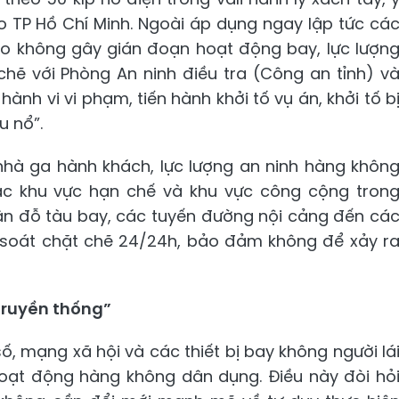
o TP Hồ Chí Minh. Ngoài áp dụng ngay lập tức cá
o không gây gián đoạn hoạt động bay, lực lượn
hẽ với Phòng An ninh điều tra (Công an tỉnh) v
nh vi vi phạm, tiến hành khởi tố vụ án, khởi tố b
u nổ”.
nhà ga hành khách, lực lượng an ninh hàng khôn
các khu vực hạn chế và khu vực công cộng tron
sân đỗ tàu bay, các tuyến đường nội cảng đến cá
ểm soát chặt chẽ 24/24h, bảo đảm không để xảy r
truyền thống”
, mạng xã hội và các thiết bị bay không người lá
hoạt động hàng không dân dụng. Điều này đòi hỏ