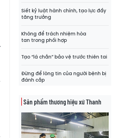
Siết kỷ luật hành chính, tạo lực đẩy
tăng trưởng
h
ó
Không để trách nhiệm hòa
n
tan trong phối hợp
ự
n
Tạo “lá chắn” bảo vệ trước thiên tai
Đừng để lòng tin của người bệnh bị
.
đánh cắp
t
Sản phẩm thương hiệu xứ Thanh
ờ
u
g
ý