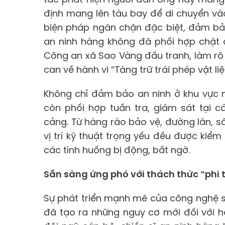
định mang lên tàu bay để di chuyển và
biện pháp ngăn chặn đặc biệt, đảm bả
an ninh hàng không đã phối hợp chặt c
Công an xã Sao Vàng đấu tranh, làm rõ hà
can về hành vi “Tàng trữ trái phép vật liệ
Không chỉ đảm bảo an ninh ở khu vực 
còn phối hợp tuần tra, giám sát tại 
cảng. Từ hàng rào bảo vệ, đường lăn, 
vị trí kỹ thuật trọng yếu đều được ki
các tình huống bị động, bất ngờ.
Sẵn sàng ứng phó với thách thức “phi 
Sự phát triển mạnh mẽ của công nghệ số
đã tạo ra những nguy cơ mới đối với 