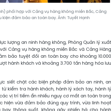
ỉnh) phối hợp với Cảng vụ hàng không miền Bắc, Cảng
u kiện đảm bảo an toàn bay. Ảnh: Tuyết Hạnh
lực lượng an ninh hàng không, Phòng Quản lý xuấ
 với Cảng vụ hàng không miền Bắc và Cảng Hàn
đảm bảo tuyệt đối an toàn bay cho khoảng 10.00
 lượt hành khách và khoảng 3.700 tấn hàng hóa lư
lực siết chặt các biện pháp đảm bảo an ninh, a
 từ kiểm tra hành khách, hành lý xách tay, hành l
các vị trí tiềm ẩn nhiều nguy cơ mất an toàn tron
c hiện vừa đảm bảo đúng quy trình, vừa linh hoạ
g bay thông suốt, không gây phiền hà cho hàn