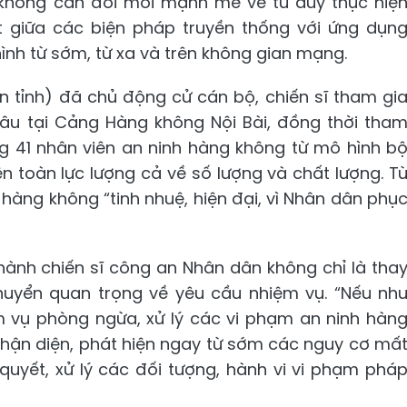
g không cần đổi mới mạnh mẽ về tư duy thực hiệ
t giữa các biện pháp truyền thống với ứng dụn
nh từ sớm, từ xa và trên không gian mạng.
 tỉnh) đã chủ động cử cán bộ, chiến sĩ tham gi
âu tại Cảng Hàng không Nội Bài, đồng thời tha
 41 nhân viên an ninh hàng không từ mô hình b
 toàn lực lượng cả về số lượng và chất lượng. T
hàng không “tinh nhuệ, hiện đại, vì Nhân dân phụ
 thành chiến sĩ công an Nhân dân không chỉ là tha
uyển quan trọng về yêu cầu nhiệm vụ. “Nếu nh
m vụ phòng ngừa, xử lý các vi phạm an ninh hàn
nhận diện, phát hiện ngay từ sớm các nguy cơ mấ
 quyết, xử lý các đối tượng, hành vi vi phạm phá