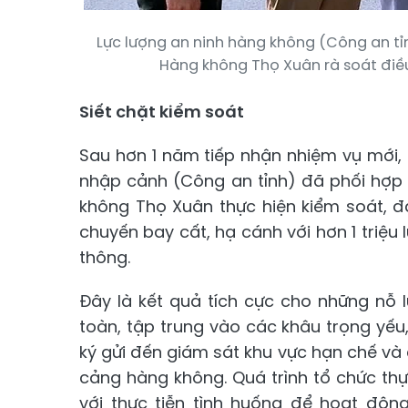
Lực lượng an ninh hàng không (Công an t
Hàng không Thọ Xuân rà soát điề
Siết chặt kiểm soát
Sau hơn 1 năm tiếp nhận nhiệm vụ mới, 
nhập cảnh (Công an tỉnh) đã phối hợp
không Thọ Xuân thực hiện kiểm soát, 
chuyến bay cất, hạ cánh với hơn 1 triệu
thông.
Đây là kết quả tích cực cho những nỗ 
toàn, tập trung vào các khâu trọng yếu,
ký gửi đến giám sát khu vực hạn chế và 
cảng hàng không. Quá trình tổ chức thự
với thực tiễn tình huống để hoạt độn