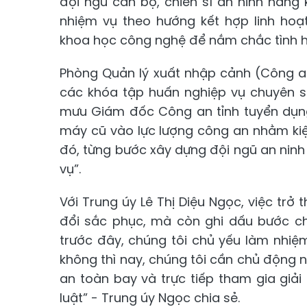
đội ngũ cán bộ, chiến sĩ an ninh hàn
nhiệm vụ theo hướng kết hợp linh hoạ
khoa học công nghệ để nắm chắc tình hì
Phòng Quản lý xuất nhập cảnh (Công an
các khóa tập huấn nghiệp vụ chuyên s
mưu Giám đốc Công an tỉnh tuyển dụng
máy cũ vào lực lượng công an nhằm kiện
đó, từng bước xây dựng đội ngũ an ninh 
vụ”.
Với Trung úy Lê Thị Diệu Ngọc, việc trở
đổi sắc phục, mà còn ghi dấu bước ch
trước đây, chúng tôi chủ yếu làm nhiệ
không thì nay, chúng tôi cần chủ động 
an toàn bay và trực tiếp tham gia giải
luật” - Trung úy Ngọc chia sẻ.