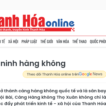
H TẾ
XÃ HỘI
PHÁP LUẬT
THẾ GIỚI
VĂN HÓA
THỂ THAO
QUỐC PHÒ
n ninh hàng không
Theo dõi Thanh Hóa online trên
ở thành cảng hàng không quốc tế và là sân ba
ội Bài, Cảng Hàng không Thọ Xuân không chỉ l
c đẩy phát triển kinh tế - xã hội của Thanh Hó