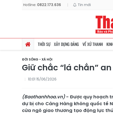
Hotline:
0822.173.636
|
Tin mới
THỜI SỰ
XÂY DỰNG ĐẢNG
VỀ XỨ THANH
KIN
ĐỜI SỐNG - XÃ HỘI
Giữ chắc “lá chắn” a
10:01 15/06/2026
(Baothanhhoa.vn)
- Được quy hoạch tr
dự bị cho Cảng Hàng không quốc tế N
cửa ngõ giao thương tạo động lực thú