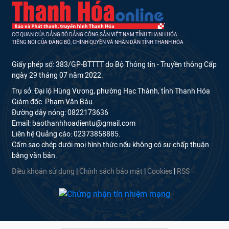
CƠ QUAN CỦA ĐẢNG BỘ ĐẢNG CỘNG SẢN VIỆT NAM TỈNH THANH HÓA
TIẾNG NÓI CỦA ĐẢNG BỘ, CHÍNH QUYỀN VÀ NHÂN DÂN TỈNH THANH HÓA
Giấy phép số: 383/GP-BTTTT do Bộ Thông tin - Truyền thông Cấp
ngày 29 tháng 07 năm 2022.
Trụ sở: Đại lộ Hùng Vương, phường Hạc Thành, tỉnh Thanh Hóa
Giám đốc: Phạm Văn Báu.
Đường dây nóng: 0822173636
Email: baothanhhoadientu@gmail.com
Liên hệ Quảng cáo: 02373858885.
Cấm sao chép dưới mọi hình thức nếu không có sự chấp thuận
bằng văn bản.
Điều khoản sử dụng
|
Chính sách bảo mật
|
Cookies
|
RSS