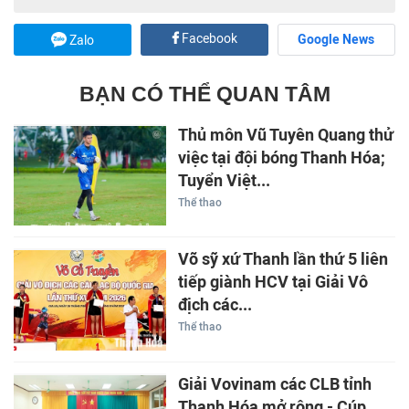
Facebook
Google News
Zalo
BẠN CÓ THỂ QUAN TÂM
Thủ môn Vũ Tuyên Quang thử
việc tại đội bóng Thanh Hóa;
Tuyển Việt...
Thể thao
Võ sỹ xứ Thanh lần thứ 5 liên
tiếp giành HCV tại Giải Vô
địch các...
Thể thao
Giải Vovinam các CLB tỉnh
Thanh Hóa mở rộng - Cúp