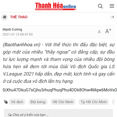
THỂ THAO
+
Mạnh Cường
A
A
2021-01-13 08:47:00
(Baothanhhoa.vn)
- Với thể thức thi đấu đặc biệt, sự
góp mặt của nhiều “thầy ngoại” có đẳng cấp, sự đầu
tư lực lượng mạnh và tham vọng của nhiều đội bóng
hứa hẹn sẽ đem tới mùa Giải Vô địch Quốc gia LS
V.League 2021 hấp dẫn, đẹp mắt, kịch tính và gay cấn
ở cả cuộc đua vô địch lẫn trụ hạng.
SiXhu47DkuG7sCjhu5r
Vô địch
Đội bóng
Hồ Chí Minh
Tp Hồ Chí Minh
S
Chia sẻ ý kiến của bạn ...