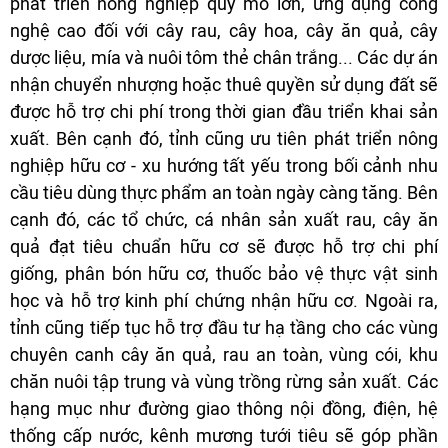
phát triển nông nghiệp quy mô lớn, ứng dụng công
nghệ cao đối với cây rau, cây hoa, cây ăn quả, cây
dược liệu, mía và nuôi tôm thẻ chân trắng... Các dự án
nhận chuyển nhượng hoặc thuê quyền sử dụng đất sẽ
được hỗ trợ chi phí trong thời gian đầu triển khai sản
xuất. Bên cạnh đó, tỉnh cũng ưu tiên phát triển nông
nghiệp hữu cơ - xu hướng tất yếu trong bối cảnh nhu
cầu tiêu dùng thực phẩm an toàn ngày càng tăng. Bên
cạnh đó, các tổ chức, cá nhân sản xuất rau, cây ăn
quả đạt tiêu chuẩn hữu cơ sẽ được hỗ trợ chi phí
giống, phân bón hữu cơ, thuốc bảo vệ thực vật sinh
học và hỗ trợ kinh phí chứng nhận hữu cơ. Ngoài ra,
tỉnh cũng tiếp tục hỗ trợ đầu tư hạ tầng cho các vùng
chuyên canh cây ăn quả, rau an toàn, vùng cói, khu
chăn nuôi tập trung và vùng trồng rừng sản xuất. Các
hạng mục như đường giao thông nội đồng, điện, hệ
thống cấp nước, kênh mương tưới tiêu sẽ góp phần