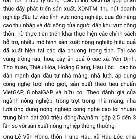
đạt hơn 1.450 tỷ đồng. Các chính sách đã góp phần
thúc đẩy phát triển sản xuất, XDNTM, thu hút doanh
nghiệp đầu tư vào lĩnh vực nông nghiệp, qua đó nâng
cao thu nhập và đời sống của người dân khu vực nông
thôn. Từ thực tiễn triển khai thực hiện các chính sách
hỗ trợ, nhiều mô hình sản xuất nông nghiệp hiệu quả
đã xuất hiện tại các địa phương trong tỉnh. Tại các
vùng trồng rau, hoa, cây ăn quả ở các xã: Yên Định,
Thọ Xuân, Thiệu Hóa, Hoằng Giang, Hậu Lộc... các hộ
dân mạnh dạn đầu tư nhà màng, nhà lưới, áp dụng
công nghệ tưới nhỏ giọt, sản xuất theo tiêu chuẩn
VietGAP, GlobalGAP và hữu cơ. Theo đánh giá của
ngành nông nghiệp, trồng trọt trong nhà màng, nhà
lưới ứng dụng nông nghiệp công nghệ cao lợi nhuận
trung bình đạt 200 triệu đồng/ha/năm, gấp 2,5 đến 3
lần so với sản xuất nông nghiệp thông thường.
Ông Lê Văn Hồng, thôn Trung Hậu, xã Hậu Lộc, chia