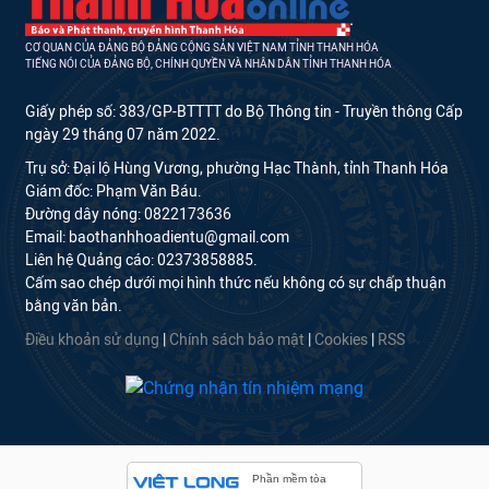
CƠ QUAN CỦA ĐẢNG BỘ ĐẢNG CỘNG SẢN VIỆT NAM TỈNH THANH HÓA
TIẾNG NÓI CỦA ĐẢNG BỘ, CHÍNH QUYỀN VÀ NHÂN DÂN TỈNH THANH HÓA
Giấy phép số: 383/GP-BTTTT do Bộ Thông tin - Truyền thông Cấp
ngày 29 tháng 07 năm 2022.
Trụ sở: Đại lộ Hùng Vương, phường Hạc Thành, tỉnh Thanh Hóa
Giám đốc: Phạm Văn Báu.
Đường dây nóng: 0822173636
Email: baothanhhoadientu@gmail.com
Liên hệ Quảng cáo: 02373858885.
Cấm sao chép dưới mọi hình thức nếu không có sự chấp thuận
bằng văn bản.
Điều khoản sử dụng
|
Chính sách bảo mật
|
Cookies
|
RSS
Phần mềm tòa