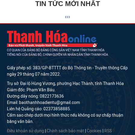
TIN TỨC MỚI NHẤT
CƠ QUAN CỦA ĐẢNG BỘ ĐẢNG CỘNG SẢN VIỆT NAM TỈNH THANH HÓA
TIẾNG NÓI CỦA ĐẢNG BỘ, CHÍNH QUYỀN VÀ NHÂN DÂN TỈNH THANH HÓA
Giấy phép số: 383/GP-BTTTT do Bộ Thông tin - Truyền thông Cấp
ngày 29 tháng 07 năm 2022.
Trụ sở: Đại lộ Hùng Vương, phường Hạc Thành, tỉnh Thanh Hóa
Giám đốc: Phạm Văn Báu.
Đường dây nóng: 0822173636
Email: baothanhhoadientu@gmail.com
Liên hệ Quảng cáo: 02373858885.
Cấm sao chép dưới mọi hình thức nếu không có sự chấp thuận
bằng văn bản.
Điều khoản sử dụng
|
Chính sách bảo mật
|
Cookies
|
RSS