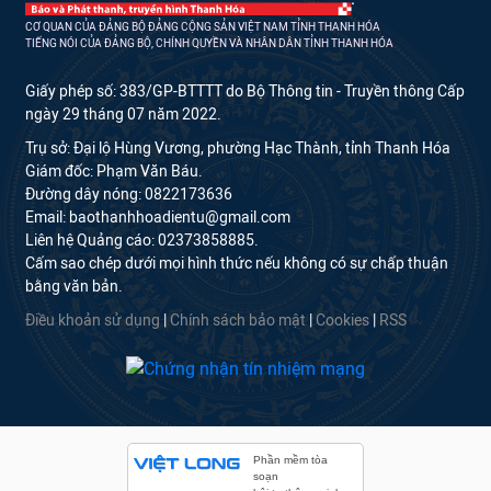
CƠ QUAN CỦA ĐẢNG BỘ ĐẢNG CỘNG SẢN VIỆT NAM TỈNH THANH HÓA
TIẾNG NÓI CỦA ĐẢNG BỘ, CHÍNH QUYỀN VÀ NHÂN DÂN TỈNH THANH HÓA
Giấy phép số: 383/GP-BTTTT do Bộ Thông tin - Truyền thông Cấp
ngày 29 tháng 07 năm 2022.
Trụ sở: Đại lộ Hùng Vương, phường Hạc Thành, tỉnh Thanh Hóa
Giám đốc: Phạm Văn Báu.
Đường dây nóng: 0822173636
Email: baothanhhoadientu@gmail.com
Liên hệ Quảng cáo: 02373858885.
Cấm sao chép dưới mọi hình thức nếu không có sự chấp thuận
bằng văn bản.
Điều khoản sử dụng
|
Chính sách bảo mật
|
Cookies
|
RSS
Phần mềm tòa
soạn