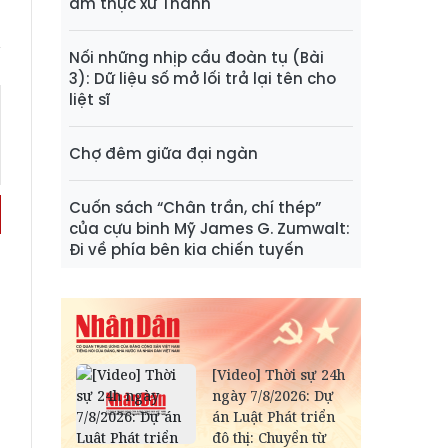
ẩm thực xứ Thanh
Nối những nhịp cầu đoàn tụ (Bài
3): Dữ liệu số mở lối trả lại tên cho
liệt sĩ
Chợ đêm giữa đại ngàn
Cuốn sách “Chân trần, chí thép”
của cựu binh Mỹ James G. Zumwalt:
Đi về phía bên kia chiến tuyến