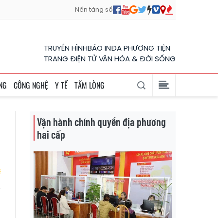
Nền tảng số
TRUYỀN HÌNH
BÁO IN
ĐA PHƯƠNG TIỆN
TRANG ĐIỆN TỬ VĂN HÓA & ĐỜI SỐNG
NG
CÔNG NGHỆ
Y TẾ
TẤM LÒNG
Vận hành chính quyền địa phương
hai cấp
ơ