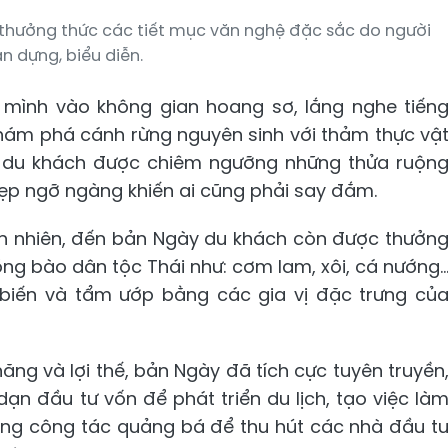
 thưởng thức các tiết mục văn nghệ đặc sắc do người
n dựng, biểu diễn.
mình vào không gian hoang sơ, lắng nghe tiến
hám phá cánh rừng nguyên sinh với thảm thực vậ
, du khách được chiêm ngưỡng những thửa ruộn
ẹp ngỡ ngàng khiến ai cũng phải say đắm.
iên nhiên, đến bản Ngày du khách còn được thưởn
g bào dân tộc Thái như: cơm lam, xôi, cá nướng..
iến và tẩm ướp bằng các gia vị đặc trưng củ
ng và lợi thế, bản Ngày đã tích cực tuyên truyền
n đầu tư vốn để phát triển du lịch, tạo việc là
ờng công tác quảng bá để thu hút các nhà đầu t