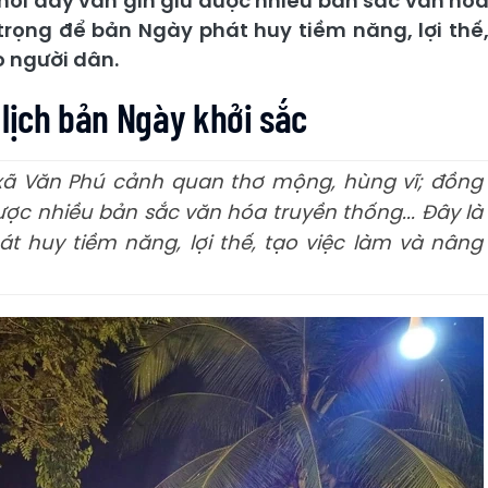
nơi đây vẫn gìn giữ được nhiều bản sắc văn hó
 trọng để bản Ngày phát huy tiềm năng, lợi thế
o người dân.
lịch bản Ngày khởi sắc
xã Văn Phú cảnh quan thơ mộng, hùng vĩ; đồng
ược nhiều bản sắc văn hóa truyền thống... Đây là
t huy tiềm năng, lợi thế, tạo việc làm và nâng