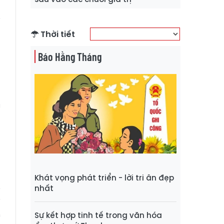
i
Thời tiết
u
a
Báo Hằng Tháng
ạ
t
g
c
o
n
h
Khát vọng phát triển - lời tri ân đẹp
nhất
h
Sự kết hợp tinh tế trong văn hóa