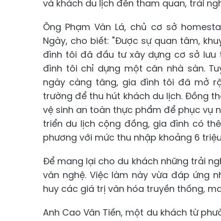
và khách du lịch đến tham quan, trải ng
Ông Phạm Văn Lá, chủ cơ sở homestay
Ngày, cho biết: "Được sự quan tâm, khu
đình tôi đã đầu tư xây dựng cơ sở lưu 
đình tôi chỉ dựng một căn nhà sàn. Tu
ngày càng tăng, gia đình tôi đã mở r
trường để thu hút khách du lịch. Đồng th
vệ sinh an toàn thực phẩm để phục vụ 
triển du lịch cộng đồng, gia đình có t
phương với mức thu nhập khoảng 6 triệ
Để mang lại cho du khách những trải n
văn nghệ. Việc làm này vừa đáp ứng n
huy các giá trị văn hóa truyền thống, m
Anh Cao Văn Tiến, một du khách từ phườ