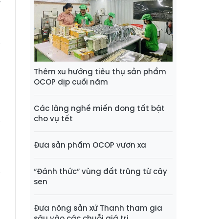
í
g
o
i
Thêm xu hướng tiêu thụ sản phẩm
OCOP dịp cuối năm
g
g
Các làng nghề miến dong tất bật
ả
cho vụ tết
i
o
Đưa sản phẩm OCOP vươn xa
“Đánh thức” vùng đất trũng từ cây
i
sen
ú
g
Đưa nông sản xứ Thanh tham gia
sâu vào các chuỗi giá trị