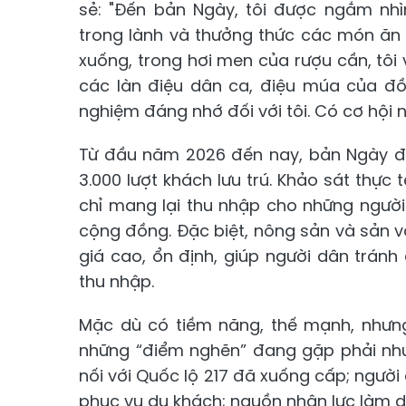
sẻ: "Đến bản Ngày, tôi được ngắm nhì
trong lành và thưởng thức các món ăn
xuống, trong hơi men của rượu cần, tô
các làn điệu dân ca, điệu múa của đồ
nghiệm đáng nhớ đối với tôi. Có cơ hội nh
Từ đầu năm 2026 đến nay, bản Ngày đã
3.000 lượt khách lưu trú. Khảo sát thực
chỉ mang lại thu nhập cho những người
cộng đồng. Đặc biệt, nông sản và sản v
giá cao, ổn định, giúp người dân tránh
thu nhập.
Mặc dù có tiềm năng, thế mạnh, nhưng 
những “điểm nghẽn” đang gặp phải như
nối với Quốc lộ 217 đã xuống cấp; người
phục vụ du khách; nguồn nhân lực làm du