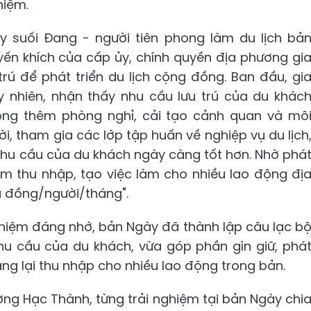
hiệm.
 suối Đang - người tiên phong làm du lịch bả
yến khích của cấp ủy, chính quyền địa phương gi
trú để phát triển du lịch cộng đồng. Ban đầu, gi
y nhiên, nhận thấy nhu cầu lưu trú của du khác
ộng thêm phòng nghỉ, cải tạo cảnh quan và mô
ời, tham gia các lớp tập huấn về nghiệp vụ du lịch
nhu cầu của du khách ngày càng tốt hơn. Nhờ phá
hêm thu nhập, tạo việc làm cho nhiều lao động đị
u đồng/người/tháng".
ghiệm đáng nhớ, bản Ngày đã thành lập câu lạc b
hu cầu của du khách, vừa góp phần gìn giữ, phá
ang lại thu nhập cho nhiều lao động trong bản.
ng Hạc Thành, từng trải nghiệm tại bản Ngày chi