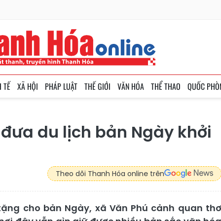
H TẾ
XÃ HỘI
PHÁP LUẬT
THẾ GIỚI
VĂN HÓA
THỂ THAO
QUỐC PHÒ
đưa du lịch bản Ngày khởi
Theo dõi Thanh Hóa online trên
tặng cho bản Ngày, xã Văn Phú cảnh quan th