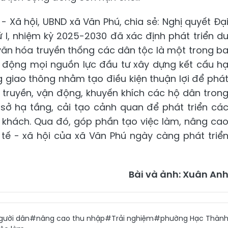
 Xã hội, UBND xã Văn Phú, chia sẻ: Nghị quyết Đạ
ứ I, nhiệm kỳ 2025-2030 đã xác định phát triển d
ị văn hóa truyền thống các dân tộc là một trong b
y động mọi nguồn lực đầu tư xây dựng kết cấu h
g giao thông nhằm tạo điều kiện thuận lợi để phá
ên truyền, vận động, khuyến khích các hộ dân tron
sở hạ tầng, cải tạo cảnh quan để phát triển cá
u khách. Qua đó, góp phần tạo việc làm, nâng ca
 tế - xã hội của xã Văn Phú ngày càng phát triể
Bài và ảnh: Xuân An
ười dân
#nâng cao thu nhập
#Trải nghiệm
#phường Hạc Thàn