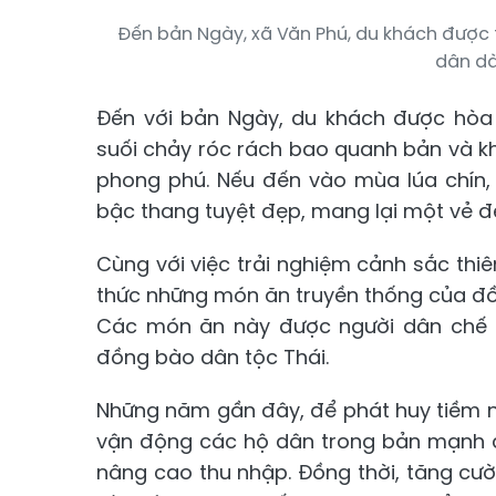
Đến bản Ngày, xã Văn Phú, du khách được
dân dà
Đến với bản Ngày, du khách được hòa 
suối chảy róc rách bao quanh bản và k
phong phú. Nếu đến vào mùa lúa chín
bậc thang tuyệt đẹp, mang lại một vẻ đ
Cùng với việc trải nghiệm cảnh sắc th
thức những món ăn truyền thống của đồn
Các món ăn này được người dân chế b
đồng bào dân tộc Thái.
Những năm gần đây, để phát huy tiềm nă
vận động các hộ dân trong bản mạnh dạ
nâng cao thu nhập. Đồng thời, tăng cư