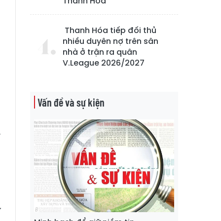
Thanh Hóa
Thanh Hóa tiếp đối thủ
nhiều duyên nợ trên sân
g
nhà ở trận ra quân
V.League 2026/2027
t
g
Vấn đề và sự kiện
g
.
a
,
m
ư