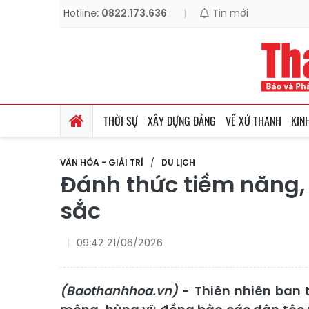
Hotline:
0822.173.636
|
Tin mới
THỜI SỰ
XÂY DỰNG ĐẢNG
VỀ XỨ THANH
KIN
VĂN HÓA - GIẢI TRÍ
DU LỊCH
Đánh thức tiềm năng, 
sắc
09:42 21/06/2026
(Baothanhhoa.vn)
- Thiên nhiên ban 