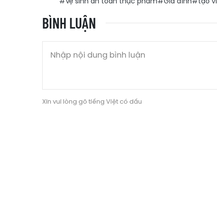
#Vệ sinh an toàn thực phẩm
#Gia đình
#tạo v
BÌNH LUẬN
Xin vui lòng gõ tiếng Việt có dấu