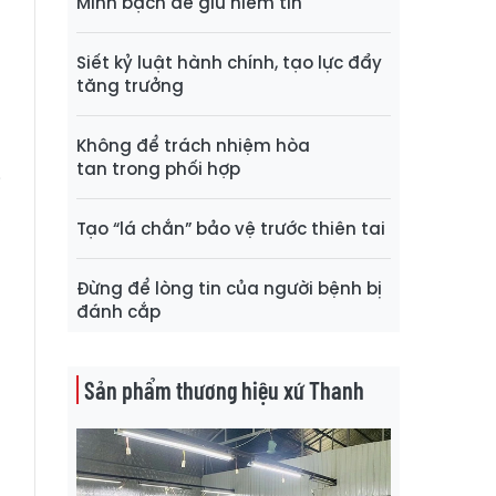
Minh bạch để giữ niềm tin
n
Siết kỷ luật hành chính, tạo lực đẩy
tăng trưởng
a
a
Không để trách nhiệm hòa
h
tan trong phối hợp
i
,
Tạo “lá chắn” bảo vệ trước thiên tai
t
a
Đừng để lòng tin của người bệnh bị
đánh cắp
ộ
Sản phẩm thương hiệu xứ Thanh
t
a