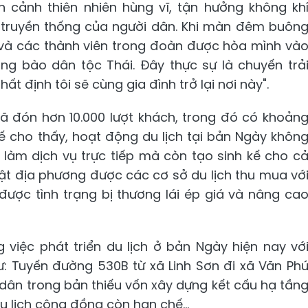
n cảnh thiên nhiên hùng vĩ, tận hưởng không kh
 truyền thống của người dân. Khi màn đêm buôn
i và các thành viên trong đoàn được hòa mình và
ng bào dân tộc Thái. Đây thực sự là chuyến trả
ất định tôi sẽ cùng gia đình trở lại nơi này".
 đón hơn 10.000 lượt khách, trong đó có khoản
 tế cho thấy, hoạt động du lịch tại bản Ngày khôn
 làm dịch vụ trực tiếp mà còn tạo sinh kế cho c
ật địa phương được các cơ sở du lịch thu mua vớ
 được tình trạng bị thương lái ép giá và nâng ca
việc phát triển du lịch ở bản Ngày hiện nay vớ
: Tuyến đường 530B từ xã Linh Sơn đi xã Văn Ph
 dân trong bản thiếu vốn xây dựng kết cấu hạ tần
 lịch cộng đồng còn hạn chế...