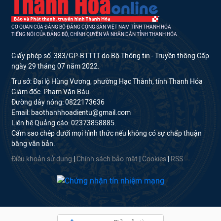
CƠ QUAN CỦA ĐẢNG BỘ ĐẢNG CỘNG SẢN VIỆT NAM TỈNH THANH HÓA
TIẾNG NÓI CỦA ĐẢNG BỘ, CHÍNH QUYỀN VÀ NHÂN DÂN TỈNH THANH HÓA
Giấy phép số: 383/GP-BTTTT do Bộ Thông tin - Truyền thông Cấp
ngày 29 tháng 07 năm 2022.
Trụ sở: Đại lộ Hùng Vương, phường Hạc Thành, tỉnh Thanh Hóa
Giám đốc: Phạm Văn Báu.
Đường dây nóng: 0822173636
Email: baothanhhoadientu@gmail.com
Liên hệ Quảng cáo: 02373858885.
Cấm sao chép dưới mọi hình thức nếu không có sự chấp thuận
bằng văn bản.
Điều khoản sử dụng
|
Chính sách bảo mật
|
Cookies
|
RSS