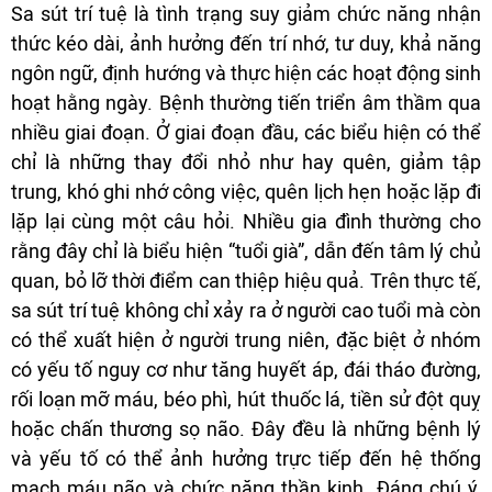
Sa sút trí tuệ là tình trạng suy giảm chức năng nhận
thức kéo dài, ảnh hưởng đến trí nhớ, tư duy, khả năng
ngôn ngữ, định hướng và thực hiện các hoạt động sinh
hoạt hằng ngày. Bệnh thường tiến triển âm thầm qua
nhiều giai đoạn. Ở giai đoạn đầu, các biểu hiện có thể
chỉ là những thay đổi nhỏ như hay quên, giảm tập
trung, khó ghi nhớ công việc, quên lịch hẹn hoặc lặp đi
lặp lại cùng một câu hỏi. Nhiều gia đình thường cho
rằng đây chỉ là biểu hiện “tuổi già”, dẫn đến tâm lý chủ
quan, bỏ lỡ thời điểm can thiệp hiệu quả. Trên thực tế,
sa sút trí tuệ không chỉ xảy ra ở người cao tuổi mà còn
có thể xuất hiện ở người trung niên, đặc biệt ở nhóm
có yếu tố nguy cơ như tăng huyết áp, đái tháo đường,
rối loạn mỡ máu, béo phì, hút thuốc lá, tiền sử đột quỵ
hoặc chấn thương sọ não. Đây đều là những bệnh lý
và yếu tố có thể ảnh hưởng trực tiếp đến hệ thống
mạch máu não và chức năng thần kinh. Đáng chú ý,