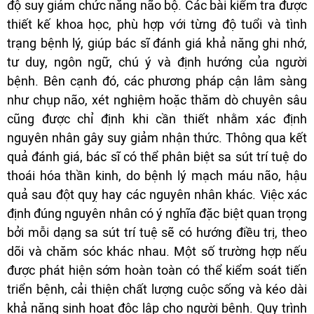
độ suy giảm chức năng não bộ. Các bài kiểm tra được
thiết kế khoa học, phù hợp với từng độ tuổi và tình
trạng bệnh lý, giúp bác sĩ đánh giá khả năng ghi nhớ,
tư duy, ngôn ngữ, chú ý và định hướng của người
bệnh. Bên cạnh đó, các phương pháp cận lâm sàng
như chụp não, xét nghiệm hoặc thăm dò chuyên sâu
cũng được chỉ định khi cần thiết nhằm xác định
nguyên nhân gây suy giảm nhận thức. Thông qua kết
quả đánh giá, bác sĩ có thể phân biệt sa sút trí tuệ do
thoái hóa thần kinh, do bệnh lý mạch máu não, hậu
quả sau đột quỵ hay các nguyên nhân khác. Việc xác
định đúng nguyên nhân có ý nghĩa đặc biệt quan trọng
bởi mỗi dạng sa sút trí tuệ sẽ có hướng điều trị, theo
dõi và chăm sóc khác nhau. Một số trường hợp nếu
được phát hiện sớm hoàn toàn có thể kiểm soát tiến
triển bệnh, cải thiện chất lượng cuộc sống và kéo dài
khả năng sinh hoạt độc lập cho người bệnh. Quy trình