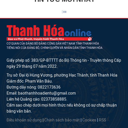
CƠ QUAN CỦA ĐẢNG BỘ ĐẢNG CỘNG SẢN VIỆT NAM TỈNH THANH HÓA
TIẾNG NÓI CỦA ĐẢNG BỘ, CHÍNH QUYỀN VÀ NHÂN DÂN TỈNH THANH HÓA
Giấy phép số: 383/GP-BTTTT do Bộ Thông tin - Truyền thông Cấp
ngày 29 tháng 07 năm 2022.
Trụ sở: Đại lộ Hùng Vương, phường Hạc Thành, tỉnh Thanh Hóa
Giám đốc: Phạm Văn Báu.
Đường dây nóng: 0822173636
Email: baothanhhoadientu@gmail.com
Liên hệ Quảng cáo: 02373858885.
Cấm sao chép dưới mọi hình thức nếu không có sự chấp thuận
bằng văn bản.
Điều khoản sử dụng
|
Chính sách bảo mật
|
Cookies
|
RSS