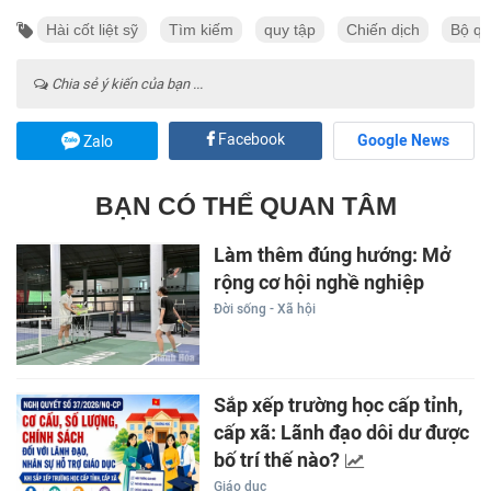
Hài cốt liệt sỹ
Tìm kiếm
quy tập
Chiến dịch
Bộ qu
Chia sẻ ý kiến của bạn ...
Facebook
Google News
Zalo
BẠN CÓ THỂ QUAN TÂM
Làm thêm đúng hướng: Mở
rộng cơ hội nghề nghiệp
Đời sống - Xã hội
Sắp xếp trường học cấp tỉnh,
cấp xã: Lãnh đạo dôi dư được
bố trí thế nào?
Giáo dục