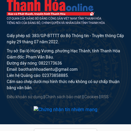
CƠ QUAN CỦA ĐẢNG BỘ ĐẢNG CỘNG SẢN VIỆT NAM TỈNH THANH HÓA
TIẾNG NÓI CỦA ĐẢNG BỘ, CHÍNH QUYỀN VÀ NHÂN DÂN TỈNH THANH HÓA
Giấy phép số: 383/GP-BTTTT do Bộ Thông tin - Truyền thông Cấp
ngày 29 tháng 07 năm 2022.
Trụ sở: Đại lộ Hùng Vương, phường Hạc Thành, tỉnh Thanh Hóa
Giám đốc: Phạm Văn Báu.
Đường dây nóng: 0822173636
Email: baothanhhoadientu@gmail.com
Liên hệ Quảng cáo: 02373858885.
Cấm sao chép dưới mọi hình thức nếu không có sự chấp thuận
bằng văn bản.
Điều khoản sử dụng
|
Chính sách bảo mật
|
Cookies
|
RSS