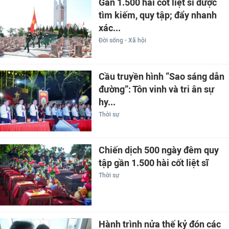
Gần 1.500 hài cốt liệt sĩ được
tìm kiếm, quy tập; đẩy nhanh
xác...
Đời sống - Xã hội
Cầu truyền hình “Sao sáng dẫn
đường”: Tôn vinh và tri ân sự
hy...
Thời sự
Chiến dịch 500 ngày đêm quy
tập gần 1.500 hài cốt liệt sĩ
Thời sự
Hành trình nửa thế kỷ đón các