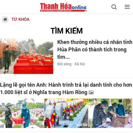
TỪ KHÓA
TÌM KIẾM
Khen thưởng nhiều cá nhân tỉnh
Hủa Phăn có thành tích trong
tìm...
Đời sống - Xã hội
Lặng lẽ gọi tên Anh: Hành trình trả lại danh tính cho hơn
1.000 liệt sĩ ở Nghĩa trang Hàm Rồng