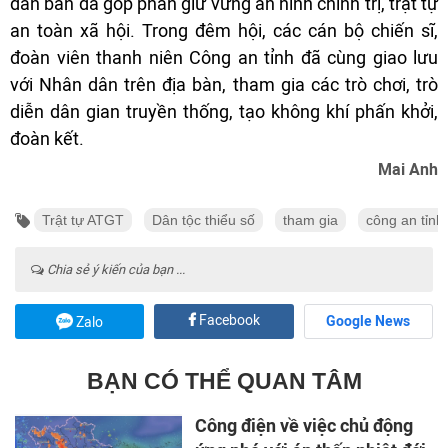
dân bản đã góp phần giữ vững an ninh chính trị, trật tự
an toàn xã hội. Trong đêm hội, các cán bộ chiến sĩ,
đoàn viên thanh niên Công an tỉnh đã cùng giao lưu
với Nhân dân trên địa bàn, tham gia các trò chơi, trò
diễn dân gian truyền thống, tạo không khí phấn khởi,
đoàn kết.
Mai Anh
Trật tự ATGT
Dân tộc thiểu số
tham gia
công an tỉnh
Chia sẻ ý kiến của bạn ...
Facebook
Google News
Zalo
BẠN CÓ THỂ QUAN TÂM
Công điện về việc chủ động