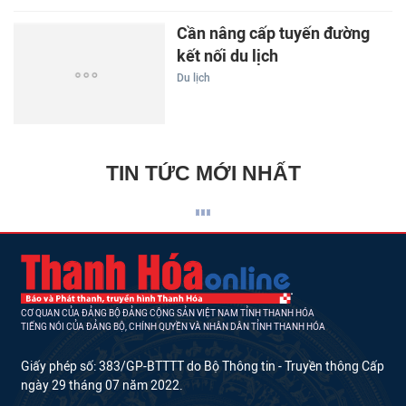
Cần nâng cấp tuyến đường
kết nối du lịch
Du lịch
TIN TỨC MỚI NHẤT
CƠ QUAN CỦA ĐẢNG BỘ ĐẢNG CỘNG SẢN VIỆT NAM TỈNH THANH HÓA
TIẾNG NÓI CỦA ĐẢNG BỘ, CHÍNH QUYỀN VÀ NHÂN DÂN TỈNH THANH HÓA
Giấy phép số: 383/GP-BTTTT do Bộ Thông tin - Truyền thông Cấp
ngày 29 tháng 07 năm 2022.