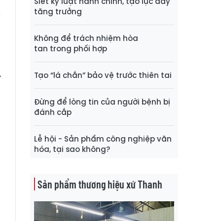
Siết kỷ luật hành chính, tạo lực đẩy
tăng trưởng
c
Không để trách nhiệm hòa
tan trong phối hợp
i
i
Tạo “lá chắn” bảo vệ trước thiên tai
ữ
u
Đừng để lòng tin của người bệnh bị
,
đánh cắp
Lễ hội - Sản phẩm công nghiệp văn
o
hóa, tại sao không?
õ
m
Sản phẩm thương hiệu xứ Thanh
h
ộ
i