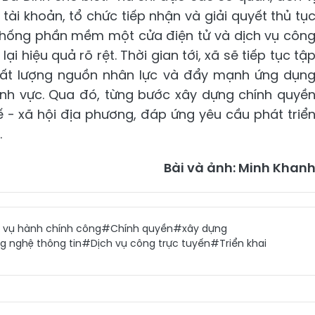
tài khoản, tổ chức tiếp nhận và giải quyết thủ tụ
ệ thống phần mềm một cửa điện tử và dịch vụ côn
i hiệu quả rõ rệt. Thời gian tới, xã sẽ tiếp tục tậ
hất lượng nguồn nhân lực và đẩy mạnh ứng dụn
lĩnh vực. Qua đó, từng bước xây dựng chính quyề
ế - xã hội địa phương, đáp ứng yêu cầu phát triể
.
Bài và ảnh: Minh Khan
 vụ hành chính công
#Chính quyền
#xây dựng
 nghệ thông tin
#Dịch vụ công trực tuyến
#Triển khai