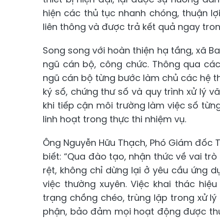
hiện các thủ tục nhanh chóng, thuận lợi
liên thông và được trả kết quả ngay tro
Song song với hoàn thiện hạ tầng, xã B
ngũ cán bộ, công chức. Thông qua các 
ngũ cán bộ từng bước làm chủ các hệ t
ký số, chứng thư số và quy trình xử lý 
khi tiếp cận môi trường làm việc số từ
linh hoạt trong thực thi nhiệm vụ.
Ông Nguyễn Hữu Thạch, Phó Giám đốc T
biết: “Qua đào tạo, nhận thức về vai t
rệt, không chỉ dừng lại ở yêu cầu ứng
việc thường xuyên. Việc khai thác hi
trạng chồng chéo, trùng lặp trong xử lý
phận, bảo đảm mọi hoạt động được thực 