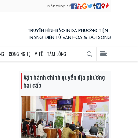
Nền tảng số
TRUYỀN HÌNH
BÁO IN
ĐA PHƯƠNG TIỆN
TRANG ĐIỆN TỬ VĂN HÓA & ĐỜI SỐNG
NG
CÔNG NGHỆ
Y TẾ
TẤM LÒNG
Vận hành chính quyền địa phương
hai cấp
p