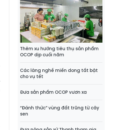
,
,
n
n
Thêm xu hướng tiêu thụ sản phẩm
h
OCOP dịp cuối năm
,
c
Các làng nghề miến dong tất bật
g
cho vụ tết
y
c
Đưa sản phẩm OCOP vươn xa
n
g
“Đánh thức” vùng đất trũng từ cây
sen
ị
Đưa nông sản xứ Thanh tham gia