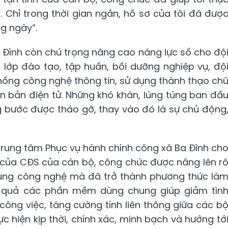
. Chỉ trong thời gian ngắn, hồ sơ của tôi đã đượ
ng ngày”.
a Đình còn chú trọng nâng cao năng lực số cho độ
lớp đào tạo, tập huấn, bồi dưỡng nghiệp vụ, độ
hống công nghệ thông tin, sử dụng thành thạo ch
văn bản điện tử. Những khó khăn, lúng túng ban đầ
ng bước được tháo gỡ, thay vào đó là sự chủ động
rung tâm Phục vụ hành chính công xã Ba Đình ch
rò của CĐS của cán bộ, công chức được nâng lên r
 dụng công nghệ mà đã trở thành phương thức là
ệu quả các phần mềm dùng chung giúp giảm tìn
 công việc, tăng cường tính liên thông giữa các b
hiện kịp thời, chính xác, minh bạch và hướng tớ