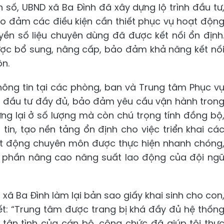
 số, UBND xã Ba Đình đã xây dựng lộ trình đầu tư
ảo đảm các điều kiện cần thiết phục vụ hoạt độn
yền số liệu chuyên dùng đã được kết nối ổn định
ược bổ sung, nâng cấp, bảo đảm khả năng kết nố
n.
thông tin tại các phòng, ban và Trung tâm Phục v
 đầu tư đầy đủ, bảo đảm yêu cầu vận hành tron
ừng lại ở số lượng mà còn chú trọng tính đồng bộ
tin, tạo nền tảng ổn định cho việc triển khai cá
t động chuyên môn được thực hiện nhanh chóng
óp phần nâng cao năng suất lao động của đội ng
ã Ba Đình làm lại bản sao giấy khai sinh cho con
iết: “Trung tâm được trang bị khá đầy đủ hệ thốn
n tận tình của cán bộ, công chức đã giúp tôi thự