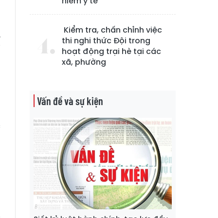
hiểm y tế
,
g
Kiểm tra, chấn chỉnh việc
.
thi nghi thức Đội trong
i
hoạt động trại hè tại các
xã, phường
ụ
g
Vấn đề và sự kiện
,
c
,
ũ
,
g
c