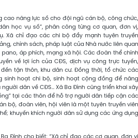
g cao năng lực số cho đội ngũ cán bộ, công chức
 dân học vụ số”, phân công từng cơ quan, đơn vị
. Xã chỉ đạo các chi bộ đẩy mạnh tuyên truyề
ảng, chính sách, pháp luật của Nhà nước liên qua
 pano, áp phích, mạng xã hội. Các đoàn thể chín
uyền về lợi ích của CĐS, dịch vụ công trực tuyến
. đến tận thôn, khu dân cư. Đồng thời, tổ chức cá
ng sinh hoạt chi bộ, sinh hoạt cộng đồng để nân
người dân về CĐS... Xã Ba Đình cũng triển khai xâ
g” tại các thôn để hỗ trợ người dân tiếp cận cá
n bộ, đoàn viên, hội viên là một tuyên truyền viê
hể; khuyến khích người dân sử dụng các ứng dụn
Ba Đình cho biết: “Xã chỉ đạo các cơ quan, đơn v