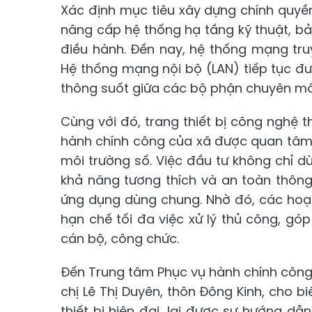
Xác định mục tiêu xây dựng chính quyền
nâng cấp hệ thống hạ tầng kỹ thuật, b
điều hành. Đến nay, hệ thống mạng tru
Hệ thống mạng nội bộ (LAN) tiếp tục đ
thông suốt giữa các bộ phận chuyên mô
Cùng với đó, trang thiết bị công nghệ 
hành chính công của xã được quan tâm
môi trường số. Việc đầu tư không chỉ d
khả năng tương thích và an toàn thông 
ứng dụng dùng chung. Nhờ đó, các hoạ
hạn chế tối đa việc xử lý thủ công, g
cán bộ, công chức.
Đến Trung tâm Phục vụ hành chính công x
chị Lê Thị Duyên, thôn Đông Kinh, cho b
thiết bị hiện đại, lại được sự hướng dẫ