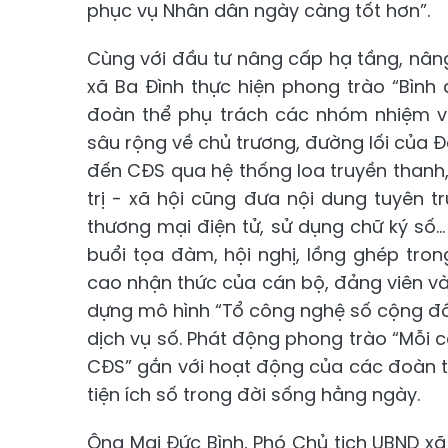
phục vụ Nhân dân ngày càng tốt hơn”.
Cùng với đầu tư nâng cấp hạ tầng, nân
xã Ba Đình thực hiện phong trào “Bình
đoàn thể phụ trách các nhóm nhiệm vụ
sâu rộng về chủ trương, đường lối của Đ
đến CĐS qua hệ thống loa truyền thanh,
trị - xã hội cũng đưa nội dung tuyên tr
thương mại điện tử, sử dụng chữ ký số..
buổi tọa đàm, hội nghị, lồng ghép tro
cao nhận thức của cán bộ, đảng viên và 
dựng mô hình “Tổ công nghệ số cộng đồn
dịch vụ số. Phát động phong trào “Mỗi cá
CĐS” gắn với hoạt động của các đoàn t
tiện ích số trong đời sống hằng ngày.
Ông Mai Đức Bình, Phó Chủ tịch UBND xã 