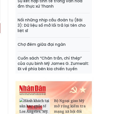
Sự kết hợp tinh tế trong văn hóa
ẩm thực xứ Thanh
Nối những nhịp cầu đoàn tụ (Bài
3): Dữ liệu số mở lối trả lại tên cho
liệt sĩ
Chợ đêm giữa đại ngàn
Cuốn sách “Chân trần, chí thép”
của cựu binh Mỹ James G. Zumwalt:
Đi về phía bên kia chiến tuyến