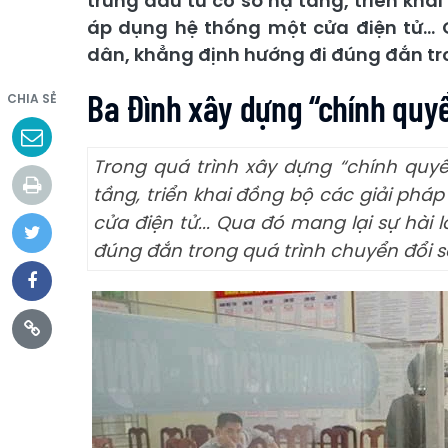
trung đầu tư cơ sở hạ tầng, triển kh
áp dụng hệ thống một cửa điện tử... 
dân, khẳng định hướng đi đúng đắn tro
Ba Đình xây dựng “chính quy
CHIA SẺ
Trong quá trình xây dựng “chính quyề
tầng, triển khai đồng bộ các giải ph
cửa điện tử... Qua đó mang lại sự hài 
đúng đắn trong quá trình chuyển đổi s