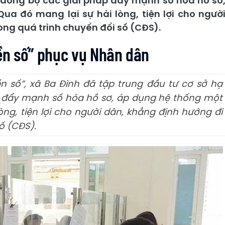
ai đồng bộ các giải pháp đẩy mạnh số hóa hồ sơ
Qua đó mang lại sự hài lòng, tiện lợi cho ngườ
ng quá trình chuyển đổi số (CĐS).
ền số” phục vụ Nhân dân
n số”, xã Ba Đình đã tập trung đầu tư cơ sở hạ
áp đẩy mạnh số hóa hồ sơ, áp dụng hệ thống một
lòng, tiện lợi cho người dân, khẳng định hướng đi
ố (CĐS).