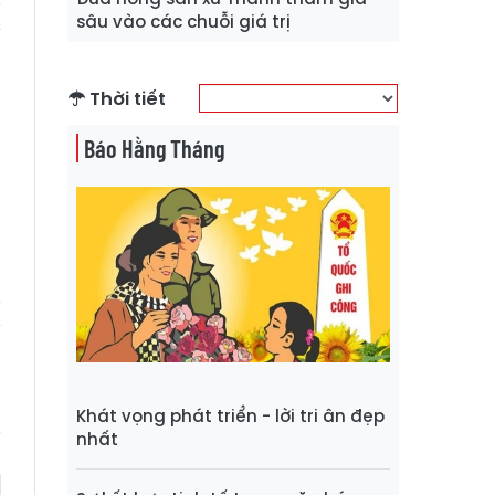
sâu vào các chuỗi giá trị
c
g
p
Thời tiết
g
Báo Hằng Tháng
n
n
h
Khát vọng phát triển - lời tri ân đẹp
nhất