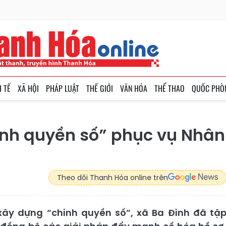
H TẾ
XÃ HỘI
PHÁP LUẬT
THẾ GIỚI
VĂN HÓA
THỂ THAO
QUỐC PHÒ
ính quyền số” phục vụ Nhân
Theo dõi Thanh Hóa online trên
xây dựng “chính quyền số”, xã Ba Đình đã tậ