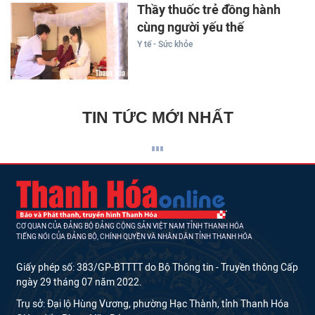
Thầy thuốc trẻ đồng hành
cùng người yếu thế
Y tế - Sức khỏe
TIN TỨC MỚI NHẤT
CƠ QUAN CỦA ĐẢNG BỘ ĐẢNG CỘNG SẢN VIỆT NAM TỈNH THANH HÓA
TIẾNG NÓI CỦA ĐẢNG BỘ, CHÍNH QUYỀN VÀ NHÂN DÂN TỈNH THANH HÓA
Giấy phép số: 383/GP-BTTTT do Bộ Thông tin - Truyền thông Cấp
ngày 29 tháng 07 năm 2022.
Trụ sở: Đại lộ Hùng Vương, phường Hạc Thành, tỉnh Thanh Hóa