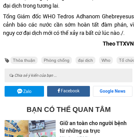
đại dịch trong tương lai.
Tổng Giám đốc WHO Tedros Adhanom Ghebreyesus
cảnh báo các nước cần sớm hoàn tất đàm phán, vì
nguy cơ đại dịch mới có thể xảy ra bất cứ lúc nào./.
Theo TTXVN
Thỏa thuận
Phòng chống
đại dịch
Who
Tổ chức y
Chia sẻ ý kiến của bạn ...
Facebook
Google News
Zalo
BẠN CÓ THỂ QUAN TÂM
Giữ an toàn cho người bệnh
từ những ca trực