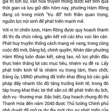
giá trị lịch sử, văn hóa truyền thống được kết tinh qua
thời gian và lưu giữ đến hôm nay, phường Hàm Rồng
đang có trong mình “trụ đỡ” tinh thần quan trọng,
nguồn lực nội sinh để phát triển mạnh mẽ.
Với vị trí chiến lược, Hàm Rồng được quy hoạch thành
đô thị đa chức năng, gắn kết với các khu vực lân cận.
Phát huy truyền thống cách mạng vẻ vang, trong công
cuộc đổi mới, Đảng bộ, chính quyền, Nhân dân phường
Hàm Rồng luôn đoàn kết, sáng tạo, nỗ lực phấn đấu
thực hiện thắng lợi các mục tiêu, nhiệm vụ đề ra. Lấy
phát triển kinh tế là nhiệm vụ trọng tâm, then chốt,
Đảng ủy, UBND phường đã triển khai đồng bộ các giải
pháp đẩy nhanh tốc độ tăng trưởng kinh tế, trong đó
tập trung khai thác lợi thế sẵn có để phát triển du lịch,
dịch vụ - thương mại. Đặc biệt, Quy hoạch chung đô thị
Thanh Hóa đến năm 2040 được Thủ tướng Chính phủ
phê duyệt đã mở ra dư địa mới cho sự phát triển của