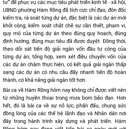
tư” để phục vụ các mục tiêu phát triển kinh tế - xã hội,
UBND phường Hàm Rồng đã tích cực chỉ đạo, đôn đốc
kiểm tra, rà soát từng dự án, đặc biệt là các dự án mới
khởi công; kiểm soát chặt chẽ sự cần thiết, phạm vi,
quy mô của từng dự án theo đúng quy hoạch, đúng
định hướng, đúng mục tiêu đã được duyệt. Đồng thời,
theo dõi sát tiến độ giải ngân vốn đầu tư công của
từng dự án; tổng hợp, xem xét điều chuyển vốn của
các dự án chậm thực hiện, có kết quả giải ngân thấp
sang các dự án có nhu cầu đẩy nhanh tiến độ hoàn
thành, có khả năng giải ngân tốt hơn.
Bài ca về Hàm Rồng hôm nay không chỉ được viết nên
từ những huyền thoại trong mưa bom bão đạn. Hơn
hết, đó là bài ca về sự nỗ lực, phấn đấu, chung sức
đồng lòng của các thế hệ lãnh đạo và Nhân dân nơi
đây trong hành trình xây dựng và phát triển. Hàm
Rồng hôm nay đang viết tiếp bài ca ngày mới với