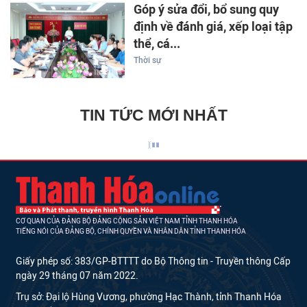
Góp ý sửa đổi, bổ sung quy
định về đánh giá, xếp loại tập
thể, cá...
Thời sự
TIN TỨC MỚI NHẤT
CƠ QUAN CỦA ĐẢNG BỘ ĐẢNG CỘNG SẢN VIỆT NAM TỈNH THANH HÓA
TIẾNG NÓI CỦA ĐẢNG BỘ, CHÍNH QUYỀN VÀ NHÂN DÂN TỈNH THANH HÓA
Giấy phép số: 383/GP-BTTTT do Bộ Thông tin - Truyền thông Cấp
ngày 29 tháng 07 năm 2022.
Trụ sở: Đại lộ Hùng Vương, phường Hạc Thành, tỉnh Thanh Hóa