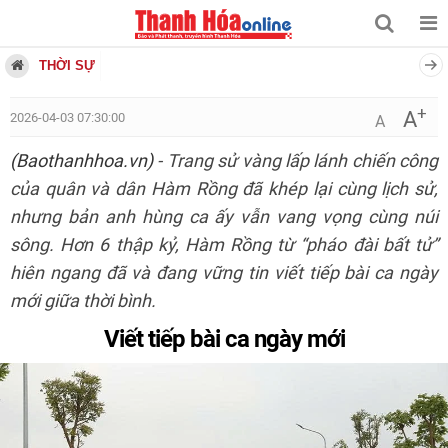
THỜI SỰ
+
A
2026-04-03 07:30:00
A
(Baothanhhoa.vn)
- Trang sử vàng lấp lánh chiến công
của quân và dân Hàm Rồng đã khép lại cùng lịch sử,
nhưng bản anh hùng ca ấy vẫn vang vọng cùng núi
sông. Hơn 6 thập kỷ, Hàm Rồng từ “pháo đài bất tử”
hiên ngang đã và đang vững tin viết tiếp bài ca ngày
mới giữa thời bình.
Viết tiếp bài ca ngày mới