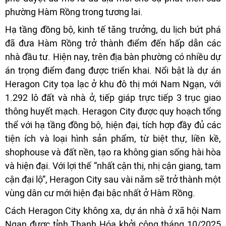
phường Hàm Rồng trong tương lai.
Hạ tầng đồng bộ, kinh tế tăng trưởng, du lịch bứt phá
đã đưa Hàm Rồng trở thành điểm đến hấp dẫn các
nhà đầu tư. Hiện nay, trên địa bàn phường có nhiều dự
án trọng điểm đang được triển khai. Nổi bật là dự án
Heragon City tọa lạc ở khu đô thị mới Nam Ngạn, với
1.292 lô đất và nhà ở, tiếp giáp trực tiếp 3 trục giao
thông huyết mạch. Heragon City được quy hoạch tổng
thể với hạ tầng đồng bộ, hiện đại, tích hợp đầy đủ các
tiện ích và loại hình sản phẩm, từ biệt thự, liền kề,
shophouse và đất nền, tạo ra không gian sống hài hòa
và hiện đại. Với lợi thế “nhất cận thị, nhị cận giang, tam
cận đại lộ”, Heragon City sau vài năm sẽ trở thành một
vùng dân cư mới hiện đại bậc nhất ở Hàm Rồng.
Cách Heragon City không xa, dự án nhà ở xã hội Nam
Ngạn được tỉnh Thanh Hóa khởi công tháng 10/2025