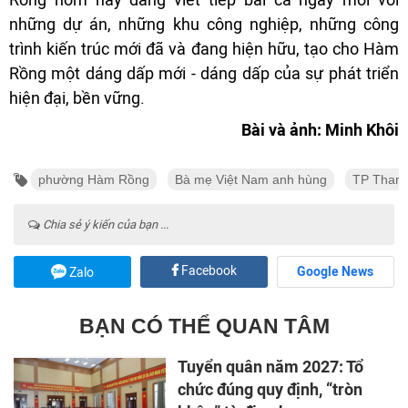
những dự án, những khu công nghiệp, những công
trình kiến trúc mới đã và đang hiện hữu, tạo cho Hàm
Rồng một dáng dấp mới - dáng dấp của sự phát triển
hiện đại, bền vững.
Bài và ảnh: Minh Khôi
phường Hàm Rồng
Bà mẹ Việt Nam anh hùng
TP Than
Chia sẻ ý kiến của bạn ...
Facebook
Google News
Zalo
BẠN CÓ THỂ QUAN TÂM
Tuyển quân năm 2027: Tổ
chức đúng quy định, “tròn