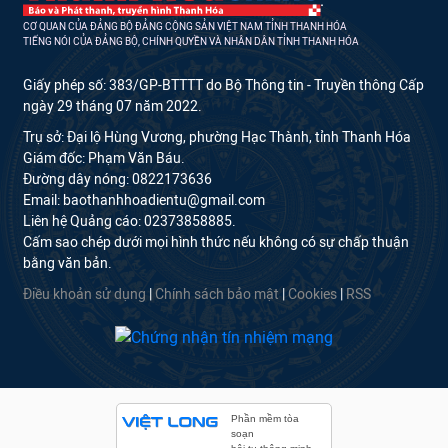
CƠ QUAN CỦA ĐẢNG BỘ ĐẢNG CỘNG SẢN VIỆT NAM TỈNH THANH HÓA
TIẾNG NÓI CỦA ĐẢNG BỘ, CHÍNH QUYỀN VÀ NHÂN DÂN TỈNH THANH HÓA
Giấy phép số: 383/GP-BTTTT do Bộ Thông tin - Truyền thông Cấp
ngày 29 tháng 07 năm 2022.
Trụ sở: Đại lộ Hùng Vương, phường Hạc Thành, tỉnh Thanh Hóa
Giám đốc: Phạm Văn Báu.
Đường dây nóng: 0822173636
Email: baothanhhoadientu@gmail.com
Liên hệ Quảng cáo: 02373858885.
Cấm sao chép dưới mọi hình thức nếu không có sự chấp thuận
bằng văn bản.
Điều khoản sử dụng
|
Chính sách bảo mật
|
Cookies
|
RSS
Phần mềm tòa
soạn