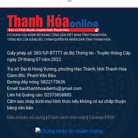
CƠ QUAN CỦA ĐẢNG BỘ ĐẢNG CỘNG SẢN VIỆT NAM TỈNH THANH HÓA
TIẾNG NÓI CỦA ĐẢNG BỘ, CHÍNH QUYỀN VÀ NHÂN DÂN TỈNH THANH HÓA
Giấy phép số: 383/GP-BTTTT do Bộ Thông tin - Truyền thông Cấp
ngày 29 tháng 07 năm 2022.
Trụ sở: Đại lộ Hùng Vương, phường Hạc Thành, tỉnh Thanh Hóa
Giám đốc: Phạm Văn Báu.
Đường dây nóng: 0822173636
Email: baothanhhoadientu@gmail.com
Liên hệ Quảng cáo: 02373858885.
Cấm sao chép dưới mọi hình thức nếu không có sự chấp thuận
bằng văn bản.
Điều khoản sử dụng
|
Chính sách bảo mật
|
Cookies
|
RSS