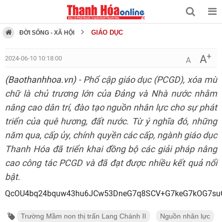
GIÁO DỤC
ĐỜI SỐNG - XÃ HỘI
+
A
2024-06-10 10:18:00
A
(Baothanhhoa.vn)
- Phổ cập giáo dục (PCGD), xóa mù
chữ là chủ trương lớn của Đảng và Nhà nước nhằm
nâng cao dân trí, đào tạo nguồn nhân lực cho sự phát
triển của quê hương, đất nước. Từ ý nghĩa đó, những
năm qua, cấp ủy, chính quyền các cấp, ngành giáo dục
Thanh Hóa đã triển khai đồng bộ các giải pháp nâng
cao công tác PCGD và đã đạt được nhiều kết quả nổi
bật.
QcOU4bq24bquw43hu6JCw53DneG
Trường Mầm non thị trấn Lang Chánh II
Nguồn nhân lực