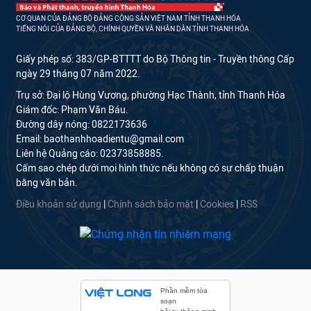
CƠ QUAN CỦA ĐẢNG BỘ ĐẢNG CỘNG SẢN VIỆT NAM TỈNH THANH HÓA
TIẾNG NÓI CỦA ĐẢNG BỘ, CHÍNH QUYỀN VÀ NHÂN DÂN TỈNH THANH HÓA
Giấy phép số: 383/GP-BTTTT do Bộ Thông tin - Truyền thông Cấp
ngày 29 tháng 07 năm 2022.
Trụ sở: Đại lộ Hùng Vương, phường Hạc Thành, tỉnh Thanh Hóa
Giám đốc: Phạm Văn Báu.
Đường dây nóng: 0822173636
Email: baothanhhoadientu@gmail.com
Liên hệ Quảng cáo: 02373858885.
Cấm sao chép dưới mọi hình thức nếu không có sự chấp thuận
bằng văn bản.
Điều khoản sử dụng
|
Chính sách bảo mật
|
Cookies
|
RSS
Phần mềm tòa
soạn