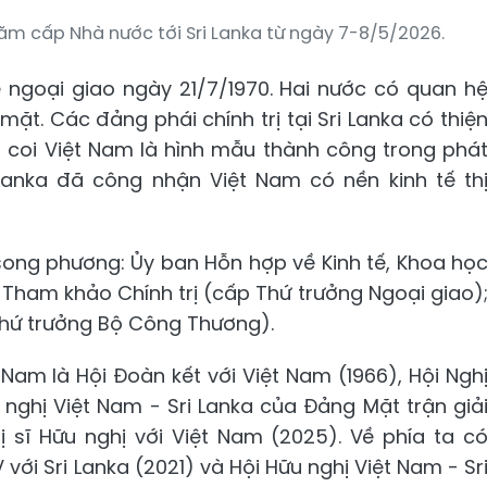
hăm cấp Nhà nước tới Sri Lanka từ ngày 7-8/5/2026.
ệ ngoại giao ngày 21/7/1970. Hai nước có quan h
ặt. Các đảng phái chính trị tại Sri Lanka có thiệ
, coi Việt Nam là hình mẫu thành công trong phá
i Lanka đã công nhận Việt Nam có nền kinh tế th
 song phương: Ủy ban Hỗn hợp về Kinh tế, Khoa họ
 Tham khảo Chính trị (cấp Thứ trưởng Ngoại giao)
hứ trưởng Bộ Công Thương).
 Nam là Hội Đoàn kết với Việt Nam (1966), Hội Ngh
u nghị Việt Nam - Sri Lanka của Đảng Mặt trận giả
 sĩ Hữu nghị với Việt Nam (2025). Về phía ta c
với Sri Lanka (2021) và Hội Hữu nghị Việt Nam - Sr