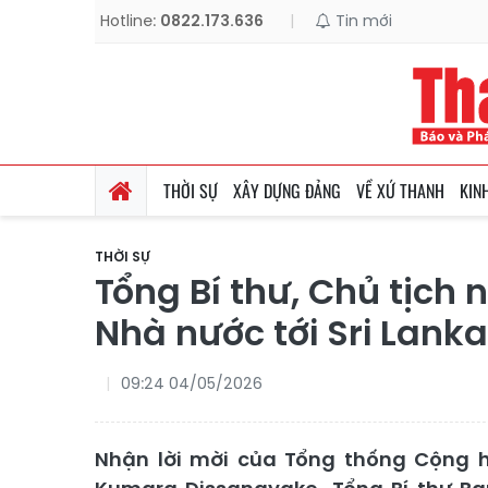
Hotline:
0822.173.636
|
Tin mới
THỜI SỰ
XÂY DỰNG ĐẢNG
VỀ XỨ THANH
KIN
THỜI SỰ
Tổng Bí thư, Chủ tịch
Nhà nước tới Sri Lanka
09:24 04/05/2026
Nhận lời mời của Tổng thống Cộng h