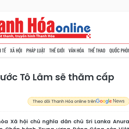
H TẾ
XÃ HỘI
PHÁP LUẬT
THẾ GIỚI
VĂN HÓA
THỂ THAO
QUỐC PHÒ
 nước Tô Lâm sẽ thăm cấp
Theo dõi Thanh Hóa online trên
òa Xã hội chủ nghĩa dân chủ Sri Lanka Anur