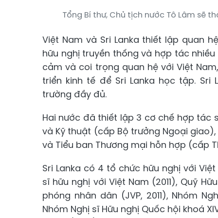
Tổng Bí thư, Chủ tịch nước Tô Lâm sẽ t
Việt Nam và Sri Lanka thiết lập quan h
hữu nghị truyền thống và hợp tác nhiều m
cảm và coi trọng quan hệ với Việt Nam
triển kinh tế để Sri Lanka học tập. Sr
trường đầy đủ.
Hai nước đã thiết lập 3 cơ chế hợp tác
và Kỹ thuật (cấp Bộ trưởng Ngoại giao),
và Tiểu ban Thương mại hỗn hợp (cấp T
Sri Lanka có 4 tổ chức hữu nghị với Việt
sĩ hữu nghị với Việt Nam (2011), Quỹ Hữ
phóng nhân dân (JVP, 2011), Nhóm Nghị
Nhóm Nghị sĩ Hữu nghị Quốc hội khoá XIV 