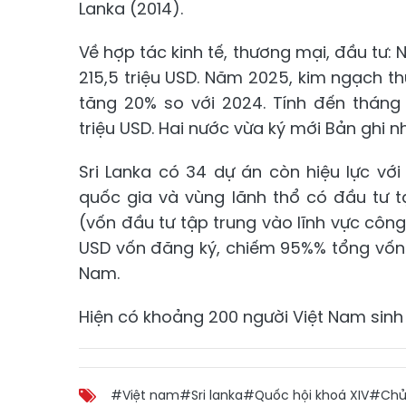
Lanka (2014).
Về hợp tác kinh tế, thương mại, đầu tư
215,5 triệu USD. Năm 2025, kim ngạch 
tăng 20% so với 2024. Tính đến thán
triệu USD. Hai nước vừa ký mới Bản ghi 
Sri Lanka có 34 dự án còn hiệu lực vớ
quốc gia và vùng lãnh thổ có đầu tư t
(vốn đầu tư tập trung vào lĩnh vực công 
USD vốn đăng ký, chiếm 95%% tổng vốn đ
Nam.
Hiện có khoảng 200 người Việt Nam sinh s
#Việt nam
#Sri lanka
#Quốc hội khoá XIV
#Chủ 