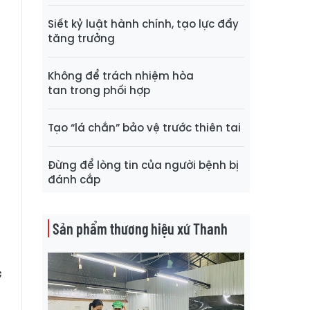
Siết kỷ luật hành chính, tạo lực đẩy
tăng trưởng
g
,
Không để trách nhiệm hòa
0
tan trong phối hợp
Tạo “lá chắn” bảo vệ trước thiên tai
4
m
Đừng để lòng tin của người bệnh bị
u
đánh cắp
t
Sản phẩm thương hiệu xứ Thanh
G