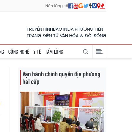
Nền tảng số
TRUYỀN HÌNH
BÁO IN
ĐA PHƯƠNG TIỆN
TRANG ĐIỆN TỬ VĂN HÓA & ĐỜI SỐNG
NG
CÔNG NGHỆ
Y TẾ
TẤM LÒNG
Vận hành chính quyền địa phương
hai cấp
a