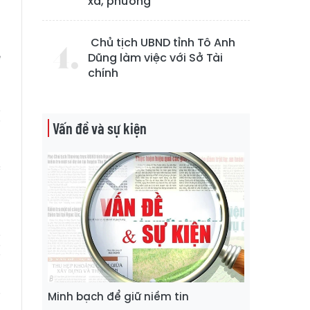
xã, phường
Chủ tịch UBND tỉnh Tô Anh
ệ
Dũng làm việc với Sở Tài
chính
n
t
ị
Vấn đề và sự kiện
c
;
ị
i
ó
i
Minh bạch để giữ niềm tin