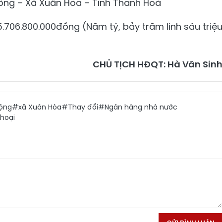
 Đông – Xã Xuân Hòa – Tỉnh Thanh Hoá
5.706.800.000đồng (Năm tỷ, bảy trăm linh sáu triệ
CHỦ TỊCH HĐQT: Hà Văn Sin
ộng
#xã Xuân Hòa
#Thay đổi
#Ngân hàng nhà nước
hoại