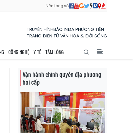
Nền tảng số
TRUYỀN HÌNH
BÁO IN
ĐA PHƯƠNG TIỆN
TRANG ĐIỆN TỬ VĂN HÓA & ĐỜI SỐNG
NG
CÔNG NGHỆ
Y TẾ
TẤM LÒNG
Vận hành chính quyền địa phương
hai cấp
t