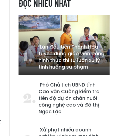
ĐỌC NHIỀU NHẤT
Lần đầu tiên Thanh Hóa
tuyển dụng giáo viên bằng
hình thức thi tự luận xử lý
tình huống sư phạm
Phó Chủ tịch UBND tỉnh
Cao Văn Cường kiểm tra
tiến độ dự án chăn nuôi
công nghệ cao và đô thị
Ngọc Lặc
ổ
Xử phạt nhiều doanh