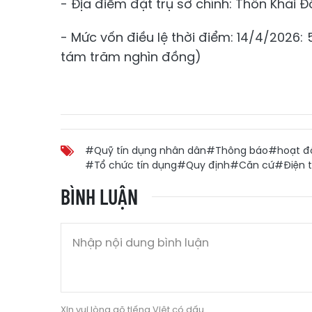
- Địa điểm đặt trụ sở chính: Thôn Khải
- Mức vốn điều lệ thời điểm: 14/4/2026: 
tám trăm nghìn đồng)
#Quỹ tín dụng nhân dân
#Thông báo
#hoạt đ
#Tổ chức tín dụng
#Quy định
#Căn cứ
#Điện t
BÌNH LUẬN
Xin vui lòng gõ tiếng Việt có dấu