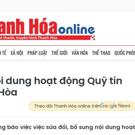
H TẾ
XÃ HỘI
PHÁP LUẬT
THẾ GIỚI
VĂN HÓA
THỂ THAO
QUỐC PHÒ
i dung hoạt động Quỹ tín
 Hòa
Theo dõi Thanh Hóa online trên
 báo việc việc sửa đổi, bổ sung nội dung hoạ