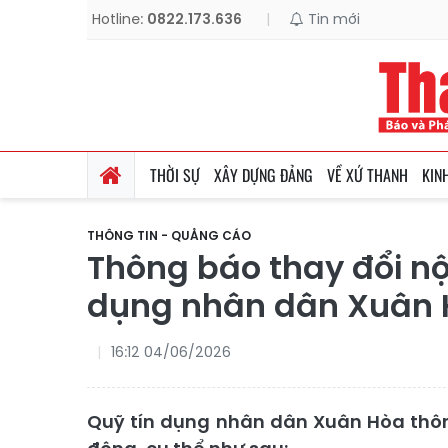
Hotline:
0822.173.636
|
Tin mới
THỜI SỰ
XÂY DỰNG ĐẢNG
VỀ XỨ THANH
KIN
THÔNG TIN - QUẢNG CÁO
Thông báo thay đổi nộ
dụng nhân dân Xuân
16:12 04/06/2026
Quỹ tín dụng nhân dân Xuân Hòa thông