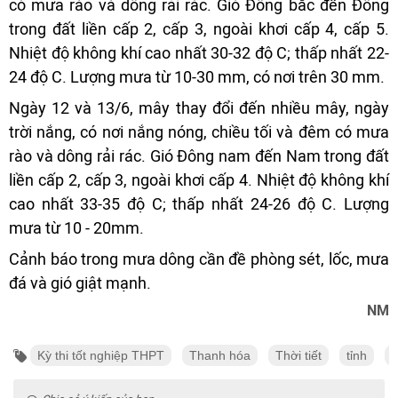
có mưa rào và dông rải rác. Gió Đông bắc đến Đông
trong đất liền cấp 2, cấp 3, ngoài khơi cấp 4, cấp 5.
Nhiệt độ không khí cao nhất 30-32 độ C; thấp nhất 22-
24 độ C. Lượng mưa từ 10-30 mm, có nơi trên 30 mm.
Ngày 12 và 13/6, mây thay đổi đến nhiều mây, ngày
trời nắng, có nơi nắng nóng, chiều tối và đêm có mưa
rào và dông rải rác. Gió Đông nam đến Nam trong đất
liền cấp 2, cấp 3, ngoài khơi cấp 4. Nhiệt độ không khí
cao nhất 33-35 độ C; thấp nhất 24-26 độ C. Lượng
mưa từ 10 - 20mm.
Cảnh báo trong mưa dông cần đề phòng sét, lốc, mưa
đá và gió giật mạnh.
NM
Kỳ thi tốt nghiệp THPT
Thanh hóa
Thời tiết
tỉnh
K