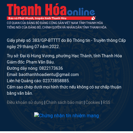
CƠ QUAN CỦA ĐẢNG BỘ ĐẢNG CỘNG SẢN VIỆT NAM TỈNH THANH HÓA
TIẾNG NÓI CỦA ĐẢNG BỘ, CHÍNH QUYỀN VÀ NHÂN DÂN TỈNH THANH HÓA
Giấy phép số: 383/GP-BTTTT do Bộ Thông tin - Truyền thông Cấp
ngày 29 tháng 07 năm 2022.
Trụ sở: Đại lộ Hùng Vương, phường Hạc Thành, tỉnh Thanh Hóa
Giám đốc: Phạm Văn Báu.
Đường dây nóng: 0822173636
Email: baothanhhoadientu@gmail.com
Liên hệ Quảng cáo: 02373858885.
Cấm sao chép dưới mọi hình thức nếu không có sự chấp thuận
bằng văn bản.
Điều khoản sử dụng
|
Chính sách bảo mật
|
Cookies
|
RSS