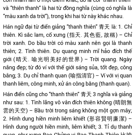
và “thiên thanh” là hai từ đồng nghĩa (cùng có nghĩa là
“màu xanh da trời”), trong khi hai từ này khác nhau.
Hán ngữ đại từ điển giảng “thanh thiên” 青天 là: 1. Chỉ
thiên. Kì sắc lam, cố xưng (指天. 其色藍, 故稱) – Chỉ
trời xanh. Do bầu trời có màu xanh nên gọi là thanh
thiên; 2. Tình thiên. Dụ quang minh mĩ hảo đích thế
giới (晴天. 喻光明美好的世界) – Trời quang. Ngày
nắng đẹp; từ đó ví với thế giới sáng sủa, tốt đẹp, công
bằng; 3. Dụ chỉ thanh quan (喻指清官) – Ví với vị quan
thanh liêm, công minh, xử án công bằng (thanh quan).
Hán điển cũng cho “thanh thiên” 青天 3 nghĩa và giảng
như sau: 1. Tình lãng vô vân đích thiên không (晴朗無
雲的天空) – Bầu trời trong sáng không một gợn mây;
2. Hình dung hiền minh liêm khiết (形容賢明廉潔) –
Hình dung người hiền minh, liêm khiết; 3. Tỉ dụ thanh
quan, như xưng Bao Chửng vi Bao Thanh Thiên 比喻