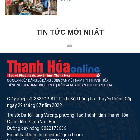
TIN TỨC MỚI NHẤT
CƠ QUAN CỦA ĐẢNG BỘ ĐẢNG CỘNG SẢN VIỆT NAM TỈNH THANH HÓA
TIẾNG NÓI CỦA ĐẢNG BỘ, CHÍNH QUYỀN VÀ NHÂN DÂN TỈNH THANH HÓA
Giấy phép số: 383/GP-BTTTT do Bộ Thông tin - Truyền thông Cấp
ngày 29 tháng 07 năm 2022.
Trụ sở: Đại lộ Hùng Vương, phường Hạc Thành, tỉnh Thanh Hóa
Giám đốc: Phạm Văn Báu.
Đường dây nóng: 0822173636
Email: baothanhhoadientu@gmail.com