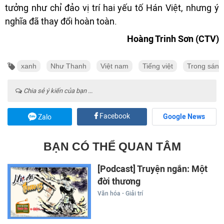
tưởng như chỉ đảo vị trí hai yếu tố Hán Việt, nhưng ý
nghĩa đã thay đổi hoàn toàn.
Hoàng Trinh Sơn (CTV)
xanh
Như Thanh
Việt nam
Tiếng việt
Trong sáng
Chia sẻ ý kiến của bạn ...
Facebook
Google News
Zalo
BẠN CÓ THỂ QUAN TÂM
[Podcast] Truyện ngắn: Một
đời thương
Văn hóa - Giải trí