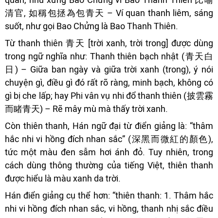
清官, 如稱包拯為包青天 – Ví quan thanh liêm, sáng
suốt, như gọi Bao Chửng là Bao Thanh Thiên.
Từ thanh thiên 青天 [trời xanh, trời trong] được dùng
trong ngữ nghĩa như: Thanh thiên bạch nhật (青天白
日) – Giữa ban ngày và giữa trời xanh (trong), ý nói
chuyện gì, điều gì đó rất rõ ràng, minh bạch, không có
gì bị che lấp; hay Phi vân vụ nhi đổ thanh thiên (披雲霧
而睹青天) – Rẽ mây mù mà thấy trời xanh.
Còn thiên thanh, Hán ngữ đại từ điển giảng là: “thâm
hắc nhi vi hồng đích nhan sắc” (深黑而微紅的顏色),
tức một màu đen sẫm hơi ánh đỏ. Tuy nhiên, trong
cách dùng thông thường của tiếng Việt, thiên thanh
được hiểu là màu xanh da trời.
Hán điển giảng cụ thể hơn: “thiên thanh: 1. Thâm hắc
nhi vi hồng đích nhan sắc, vi hồng, thanh nhị sắc điều