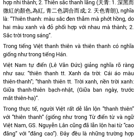
hợp nhi thành; 2. Thiên sắc thanh lãng (天青: 1. 深黑而
微紅的顏色,為紅, 青二色調合而成; 2. 天色青朗), nghĩa
là: “Thiên thanh: màu sắc đen thẫm mà phớt hồng, do
hai màu xanh và đỏ phối hợp với nhau mà thành; 2.
Sắc trời trong sáng”.
Trong tiếng Việt thanh thiên và thiên thanh có nghĩa
giống như trong tiếng Hán.
Việt Nam tự điển (Lê Văn Đức) giảng nghĩa rõ ràng
như sau: “thiên thanh tt. Xanh da trời: Cái áo màu
thiên-thanh”; “thanh thiên tt. Trời xanh, nền trời xanh:
Giữa thanh-thiên bạch-nhật, (Giữa ban ngày, trước
mắt thiên-hạ)”.
Trong thực tế, người Việt rất dễ lẫn lộn “thanh thiên”
với “thiên thanh” (giống như trong Từ điển từ và ngữ
Việt Nam, GS. Nguyễn Lân cũng đã lẫn lộn hai từ “cao
đăng” với “đăng cao”). Đây đều là những trường hợp