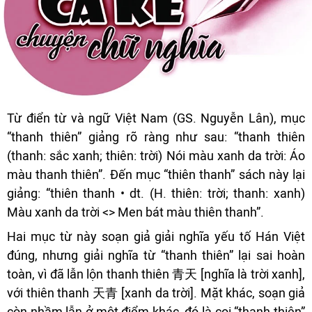
Từ điển từ và ngữ Việt Nam (GS. Nguyễn Lân), mục
“thanh thiên” giảng rõ ràng như sau: “thanh thiên
(thanh: sắc xanh; thiên: trời) Nói màu xanh da trời: Áo
màu thanh thiên”. Đến mục “thiên thanh” sách này lại
giảng: “thiên thanh • dt. (H. thiên: trời; thanh: xanh)
Màu xanh da trời <> Men bát màu thiên thanh”.
Hai mục từ này soạn giả giải nghĩa yếu tố Hán Việt
đúng, nhưng giải nghĩa từ “thanh thiên” lại sai hoàn
toàn, vì đã lẫn lộn thanh thiên 青天 [nghĩa là trời xanh],
với thiên thanh 天青 [xanh da trời]. Mặt khác, soạn giả
còn nhầm lẫn ở một điểm khác, đó là coi “thanh thiên”