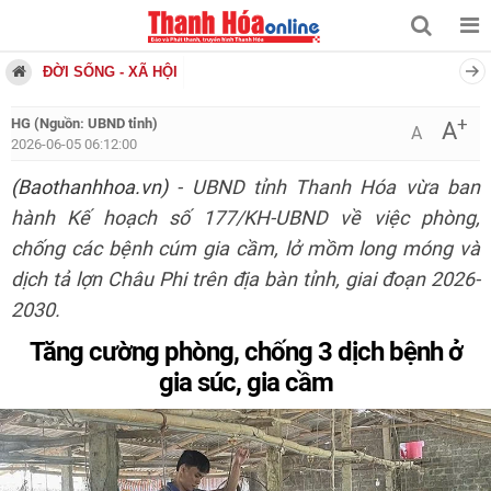
ĐỜI SỐNG - XÃ HỘI
+
HG (Nguồn: UBND tỉnh)
A
A
2026-06-05 06:12:00
(Baothanhhoa.vn)
- UBND tỉnh Thanh Hóa vừa ban
hành Kế hoạch số 177/KH-UBND về việc phòng,
chống các bệnh cúm gia cầm, lở mồm long móng và
dịch tả lợn Châu Phi trên địa bàn tỉnh, giai đoạn 2026-
2030.
Tăng cường phòng, chống 3 dịch bệnh ở
gia súc, gia cầm