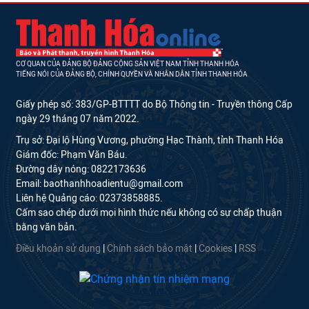
CƠ QUAN CỦA ĐẢNG BỘ ĐẢNG CỘNG SẢN VIỆT NAM TỈNH THANH HÓA
TIẾNG NÓI CỦA ĐẢNG BỘ, CHÍNH QUYỀN VÀ NHÂN DÂN TỈNH THANH HÓA
Giấy phép số: 383/GP-BTTTT do Bộ Thông tin - Truyền thông Cấp
ngày 29 tháng 07 năm 2022.
Trụ sở: Đại lộ Hùng Vương, phường Hạc Thành, tỉnh Thanh Hóa
Giám đốc: Phạm Văn Báu.
Đường dây nóng: 0822173636
Email: baothanhhoadientu@gmail.com
Liên hệ Quảng cáo: 02373858885.
Cấm sao chép dưới mọi hình thức nếu không có sự chấp thuận
bằng văn bản.
Điều khoản sử dụng
|
Chính sách bảo mật
|
Cookies
|
RSS