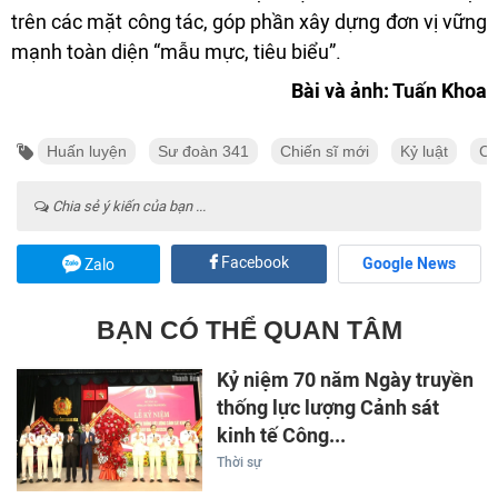
trên các mặt công tác, góp phần xây dựng đơn vị vững
mạnh toàn diện “mẫu mực, tiêu biểu”.
Bài và ảnh: Tuấn Khoa
Huấn luyện
Sư đoàn 341
Chiến sĩ mới
Kỷ luật
Ch
Chia sẻ ý kiến của bạn ...
Facebook
Google News
Zalo
BẠN CÓ THỂ QUAN TÂM
Kỷ niệm 70 năm Ngày truyền
thống lực lượng Cảnh sát
kinh tế Công...
Thời sự