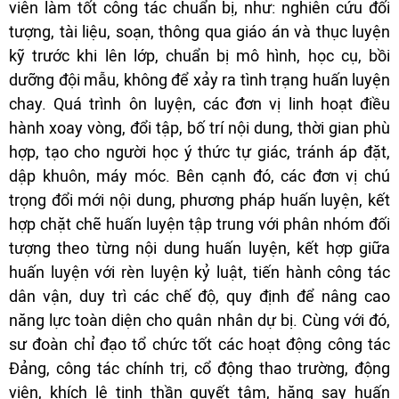
viên làm tốt công tác chuẩn bị, như: nghiên cứu đối
tượng, tài liệu, soạn, thông qua giáo án và thục luyện
kỹ trước khi lên lớp, chuẩn bị mô hình, học cụ, bồi
dưỡng đội mẫu, không để xảy ra tình trạng huấn luyện
chay. Quá trình ôn luyện, các đơn vị linh hoạt điều
hành xoay vòng, đổi tập, bố trí nội dung, thời gian phù
hợp, tạo cho người học ý thức tự giác, tránh áp đặt,
dập khuôn, máy móc. Bên cạnh đó, các đơn vị chú
trọng đổi mới nội dung, phương pháp huấn luyện, kết
hợp chặt chẽ huấn luyện tập trung với phân nhóm đối
tượng theo từng nội dung huấn luyện, kết hợp giữa
huấn luyện với rèn luyện kỷ luật, tiến hành công tác
dân vận, duy trì các chế độ, quy định để nâng cao
năng lực toàn diện cho quân nhân dự bị. Cùng với đó,
sư đoàn chỉ đạo tổ chức tốt các hoạt động công tác
Đảng, công tác chính trị, cổ động thao trường, động
viên, khích lệ tinh thần quyết tâm, hăng say huấn