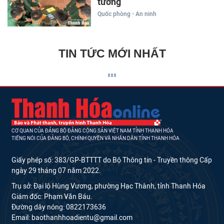
tưởng
Quốc phòng - An ninh
TIN TỨC MỚI NHẤT
CƠ QUAN CỦA ĐẢNG BỘ ĐẢNG CỘNG SẢN VIỆT NAM TỈNH THANH HÓA
TIẾNG NÓI CỦA ĐẢNG BỘ, CHÍNH QUYỀN VÀ NHÂN DÂN TỈNH THANH HÓA
Giấy phép số: 383/GP-BTTTT do Bộ Thông tin - Truyền thông Cấp
ngày 29 tháng 07 năm 2022.
Trụ sở: Đại lộ Hùng Vương, phường Hạc Thành, tỉnh Thanh Hóa
Giám đốc: Phạm Văn Báu.
Đường dây nóng: 0822173636
Email: baothanhhoadientu@gmail.com