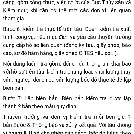
cảng, gồm công chức, viên chức của Cục Thủy sản và
Kiểm ngư; khi cần có thể mời các đơn vị liên quan
tham gia.
Bước 6: Kiểm tra thực tế trên tàu. Đoàn kiểm tra xuất
trình công vụ, nêu mục đích và yêu cầu thuyền trưởng
cung cấp hồ sơ liên quan (đăng ký tàu, giấy phép, báo
cáo, sơ đồ hầm hàng, giấy phép CITES nếu có...).
Nội dung kiểm tra gồm: đối chiếu thông tin khai báo
với hồ sơ trên tàu; kiểm tra chủng loại, khối lượng thủy
sản, ngư cụ; đối chiếu sản lượng bốc dỡ thực tế để lập
biên bản.
Bước 7: Lập biên bản. Biên bản kiểm tra được lập
thành 2 bản theo mẫu quy định.
Thuyền trưởng và đơn vị kiểm tra mỗi bên giữ 1
bản.Bước 8: Thông báo và xử lý kết quả. Với tàu không
vi phạm IUU sẽ cho phép cập cảng, bốc dỡ hàng theo