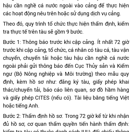
hậu cần nghề cá nước ngoài vào cảng để thực hiện
các hoạt động nêu trên hoặc sử dụng dịch vụ cảng.
Theo đó, quy trình tổ chức thực hiện thẩm định, kiểm
tra thực tế trên tàu sẽ gồm 9 bước.
Bước 1: Thông báo trước khi cập cảng. Ít nhất 72 giờ
trước khi cập cảng, tổ chức, cá nhân có tàu cá, tàu vận
chuyển, chuyển tải hoặc tàu hậu cần nghề cá nước
ngoài phải gửi thông báo đến Cục Thủy sản và Kiểm
ngư (Bộ Nông nghiệp và Môi trường) theo mẫu quy
định, kèm hồ sơ như: đăng ký tàu, giấy phép khai
thác/chuyển tải, báo cáo liên quan, sơ đồ hầm hàng
và giấy phép CITES (nếu có). Tài liệu bằng tiếng Việt
hoặc tiếng Anh.
Bước 2: Thẩm định hồ sơ. Trong 72 giờ kể từ khi nhận
đủ hồ sơ, cơ quan thẩm quyền tiến hành thẩm định:
kiểm tra tàu có thuộc danh sách IUU; đối chiếu thông