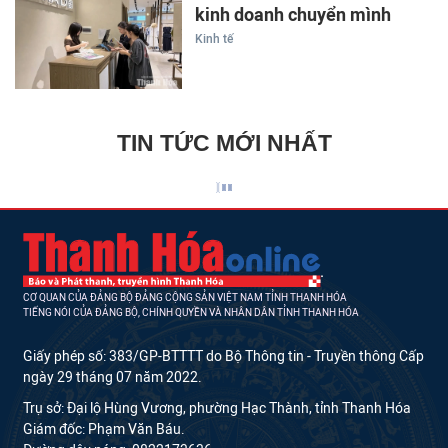
kinh doanh chuyển mình
Kinh tế
TIN TỨC MỚI NHẤT
CƠ QUAN CỦA ĐẢNG BỘ ĐẢNG CỘNG SẢN VIỆT NAM TỈNH THANH HÓA
TIẾNG NÓI CỦA ĐẢNG BỘ, CHÍNH QUYỀN VÀ NHÂN DÂN TỈNH THANH HÓA
Giấy phép số: 383/GP-BTTTT do Bộ Thông tin - Truyền thông Cấp
ngày 29 tháng 07 năm 2022.
Trụ sở: Đại lộ Hùng Vương, phường Hạc Thành, tỉnh Thanh Hóa
Giám đốc: Phạm Văn Báu.