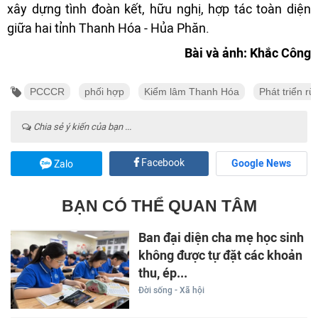
xây dựng tình đoàn kết, hữu nghị, hợp tác toàn diện
giữa hai tỉnh Thanh Hóa - Hủa Phăn.
Bài và ảnh: Khắc Công
PCCCR
phối hợp
Kiểm lâm Thanh Hóa
Phát triển rừ
Chia sẻ ý kiến của bạn ...
Facebook
Google News
Zalo
BẠN CÓ THỂ QUAN TÂM
Ban đại diện cha mẹ học sinh
không được tự đặt các khoản
thu, ép...
Đời sống - Xã hội