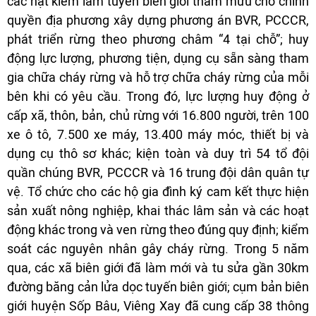
các hạt kiểm lâm tuyến biên giới tham mưu cho chính
quyền địa phương xây dựng phương án BVR, PCCCR,
phát triển rừng theo phương châm “4 tại chỗ”; huy
động lực lượng, phương tiện, dụng cụ sẵn sàng tham
gia chữa cháy rừng và hỗ trợ chữa cháy rừng của mỗi
bên khi có yêu cầu. Trong đó, lực lượng huy động ở
cấp xã, thôn, bản, chủ rừng với 16.800 người, trên 100
xe ô tô, 7.500 xe máy, 13.400 máy móc, thiết bị và
dụng cụ thô sơ khác; kiện toàn và duy trì 54 tổ đội
quần chúng BVR, PCCCR và 16 trung đội dân quân tự
vệ. Tổ chức cho các hộ gia đình ký cam kết thực hiện
sản xuất nông nghiệp, khai thác lâm sản và các hoạt
động khác trong và ven rừng theo đúng quy định; kiểm
soát các nguyên nhân gây cháy rừng. Trong 5 năm
qua, các xã biên giới đã làm mới và tu sửa gần 30km
đường băng cản lửa dọc tuyến biên giới; cụm bản biên
giới huyện Sốp Bâu, Viêng Xay đã cung cấp 38 thông