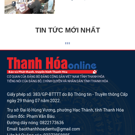
TIN TỨC MỚI NHẤT
CƠ QUAN CỦA ĐẢNG BỘ ĐẢNG CỘNG SẢN VIỆT NAM TỈNH THANH HÓA
TIẾNG NÓI CỦA ĐẢNG BỘ, CHÍNH QUYỀN VÀ NHÂN DÂN TỈNH THANH HÓA
Giấy phép số: 383/GP-BTTTT do Bộ Thông tin - Truyền thông Cấp
ngày 29 tháng 07 năm 2022.
Trụ sở: Đại lộ Hùng Vương, phường Hạc Thành, tỉnh Thanh Hóa
Giám đốc: Phạm Văn Báu.
Đường dây nóng: 0822173636
Email: baothanhhoadientu@gmail.com