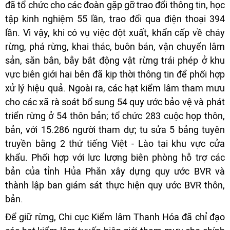
đã tổ chức cho các đoàn gặp gỡ trao đổi thông tin, học
tập kinh nghiệm 55 lần, trao đổi qua điện thoại 394
lần. Vì vậy, khi có vụ việc đột xuất, khẩn cấp về cháy
rừng, phá rừng, khai thác, buôn bán, vận chuyển lâm
sản, săn bắn, bẫy bắt động vật rừng trái phép ở khu
vực biên giới hai bên đã kịp thời thông tin để phối hợp
xử lý hiệu quả. Ngoài ra, các hạt kiểm lâm tham mưu
cho các xã rà soát bổ sung 54 quy ước bảo vệ và phát
triển rừng ở 54 thôn bản; tổ chức 283 cuộc họp thôn,
bản, với 15.286 người tham dự; tu sửa 5 bảng tuyên
truyền bằng 2 thứ tiếng Việt - Lào tại khu vực cửa
khẩu. Phối hợp với lực lượng biên phòng hỗ trợ các
bản của tỉnh Hủa Phăn xây dựng quy ước BVR và
thành lập ban giám sát thực hiện quy ước BVR thôn,
bản.
Để giữ rừng, Chi cục Kiểm lâm Thanh Hóa đã chỉ đạo