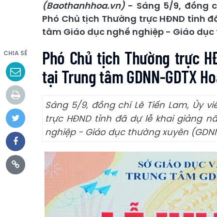
(Baothanhhoa.vn)
- Sáng 5/9, đồng ch
Phó Chủ tịch Thường trực HĐND tỉnh đ
tâm Giáo dục nghề nghiệp - Giáo dụ
Phó Chủ tịch Thường trực H
CHIA SẺ
tại Trung tâm GDNN-GDTX H
Sáng 5/9, đồng chí Lê Tiến Lam, Ủy v
trực HĐND tỉnh đã dự lễ khai giảng 
nghiệp - Giáo dục thường xuyên (GD