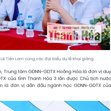
Lê Tiến Lam cùng các đại biểu dự lễ khai giảng.
iển, Trung tâm GDNN-GDTX Hoằng Hóa là đơn vị du
X của tỉnh Thanh Hóa 3 lần được Chủ tịch nướ
ăm là đơn vị dẫn đầu ngành học GDNN-GDTX củ