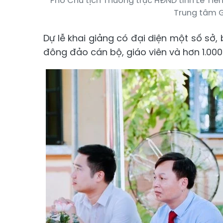
Phó Chủ tịch Thường trực HĐND tỉnh Lê Ti
Trung tâm 
Dự lễ khai giảng có đại diện một số sở
đông đảo cán bộ, giáo viên và hơn 1.0