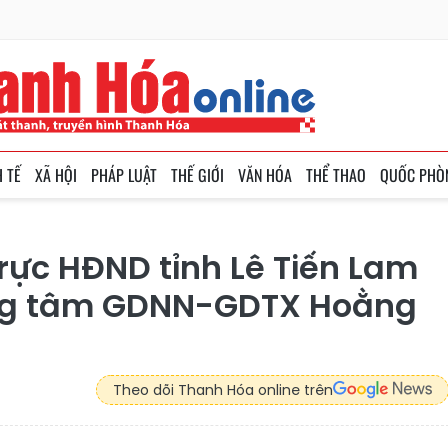
H TẾ
XÃ HỘI
PHÁP LUẬT
THẾ GIỚI
VĂN HÓA
THỂ THAO
QUỐC PHÒ
rực HĐND tỉnh Lê Tiến Lam
rung tâm GDNN-GDTX Hoằng
Theo dõi Thanh Hóa online trên