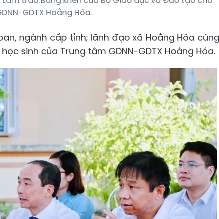
ến Lam trao Bằng khen của Bộ Giáo dục và Đào tạo cho
GDNN-GDTX Hoằng Hóa.
, ban, ngành cấp tỉnh; lãnh đạo xã Hoằng Hóa cùn
00 học sinh của Trung tâm GDNN-GDTX Hoằng Hóa.