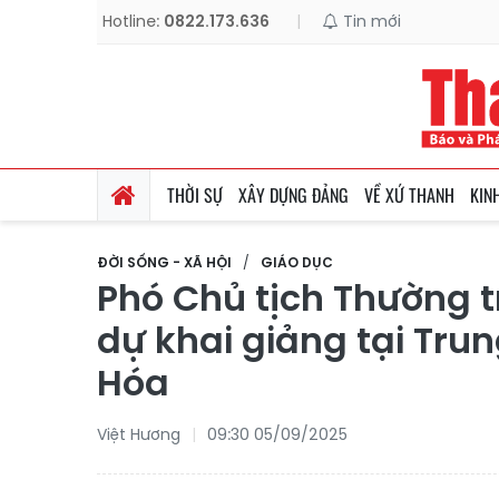
Hotline:
0822.173.636
|
Tin mới
THỜI SỰ
XÂY DỰNG ĐẢNG
VỀ XỨ THANH
KIN
ĐỜI SỐNG - XÃ HỘI
GIÁO DỤC
Phó Chủ tịch Thường t
dự khai giảng tại T
Hóa
Việt Hương
09:30 05/09/2025