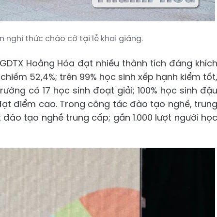
 nghi thức chào cờ tại lễ khai giảng.
DTX Hoằng Hóa đạt nhiều thành tích đáng khíc
i chiếm 52,4%; trên 99% học sinh xếp hạnh kiểm tốt
 trường có 17 học sinh đoạt giải; 100% học sinh đậ
đạt điểm cao. Trong công tác đào tạo nghề, trun
t đào tạo nghề trung cấp; gần 1.000 lượt người họ