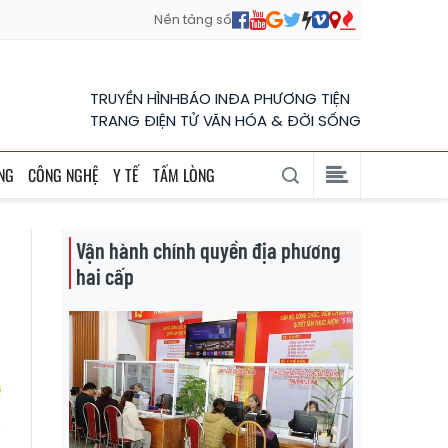
Nền tảng số
TRUYỀN HÌNH
BÁO IN
ĐA PHƯƠNG TIỆN
TRANG ĐIỆN TỬ VĂN HÓA & ĐỜI SỐNG
NG
CÔNG NGHỆ
Y TẾ
TẤM LÒNG
Vận hành chính quyền địa phương
hai cấp