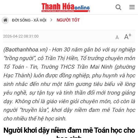
NGƯỜI TỐT
ĐỜI SỐNG - XÃ HỘI
+
A
2026-04-22 08:31:00
A
(Baothanhhoa.vn)
- Hơn 30 năm gắn bó với sự nghiệp
“trồng người”, cô Trần Thị Hiền, Tổ trưởng chuyên môn
Tổ Toán - Tin, Trường THCS Trần Mai Ninh (phường
Hạc Thành) luôn được đồng nghiệp, phụ huynh và học
sinh nhắc đến như một tấm gương tiêu biểu về lòng
yêu nghề, sự tận tụy và tinh thần đổi mới trong giảng
dạy. Không chỉ là giáo viên giỏi chuyên môn, cô còn là
người “truyền lửa”, khơi dậy niềm đam mê Toán học
cho nhiều thế hệ học sinh.
Người khơi dậy niềm đam mê Toán học cho