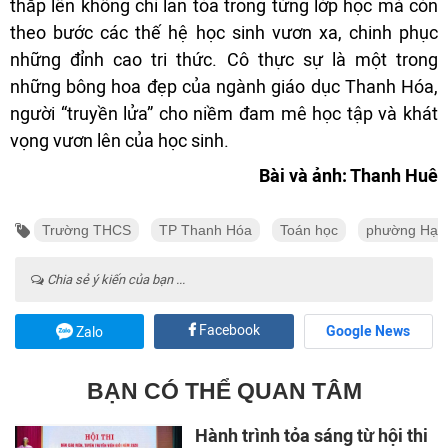
thắp lên không chỉ lan tỏa trong từng lớp học mà còn
theo bước các thế hệ học sinh vươn xa, chinh phục
những đỉnh cao tri thức. Cô thực sự là một trong
những bông hoa đẹp của ngành giáo dục Thanh Hóa,
người “truyền lửa” cho niềm đam mê học tập và khát
vọng vươn lên của học sinh.
Bài và ảnh: Thanh Huê
Trường THCS
TP Thanh Hóa
Toán học
phường Hạc
Chia sẻ ý kiến của bạn ...
Facebook
Google News
Zalo
BẠN CÓ THỂ QUAN TÂM
Hành trình tỏa sáng từ hội thi