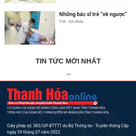
Những bác sĩ trẻ “về ngược”
Y tế - Sức khỏe
TIN TỨC MỚI NHẤT
CƠ QUAN CỦA ĐẢNG BỘ ĐẢNG CỘNG SẢN VIỆT NAM TỈNH THANH HÓA
TIẾNG NÓI CỦA ĐẢNG BỘ, CHÍNH QUYỀN VÀ NHÂN DÂN TỈNH THANH HÓA
Giấy phép số: 383/GP-BTTTT do Bộ Thông tin - Truyền thông Cấp
ngày 29 tháng 07 năm 2022.