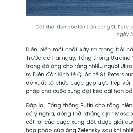
Cột khói đen bốc lên trên cảng St. Pete
ngày 3
Diễn biến mới nhất xảy ra trong bối c
Trước đó hai ngày, Tổng thống Ukraine
trong đó ông cho rằng nhiều người Ukra
ra Diễn đàn Kinh tế Quốc tế St. Petersb
đề xuất tổ chức cuộc gặp trực tiếp với
pháp cho cuộc xung đột kéo dài hơn b
Đáp lại, Tổng thống Putin cho rằng hi
có ý nghĩa, đồng thời khẳng định Mosc
cốt lõi của cuộc xung đột được giải quy
hợp pháp của ông Zelensky sau khi nh