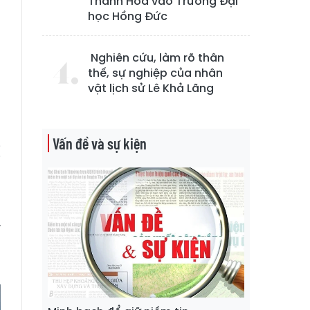
Thanh Hóa vào Trường Đại
học Hồng Đức
u
0
Nghiên cứu, làm rõ thân
thế, sự nghiệp của nhân
vật lịch sử Lê Khả Lãng
ở
g
Vấn đề và sự kiện
ị
n
.
à