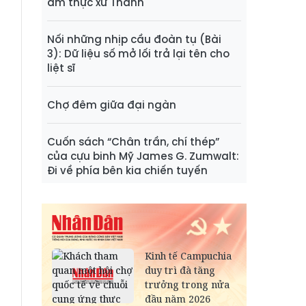
ẩm thực xứ Thanh
Nối những nhịp cầu đoàn tụ (Bài
3): Dữ liệu số mở lối trả lại tên cho
liệt sĩ
Chợ đêm giữa đại ngàn
Cuốn sách “Chân trần, chí thép”
của cựu binh Mỹ James G. Zumwalt:
Đi về phía bên kia chiến tuyến