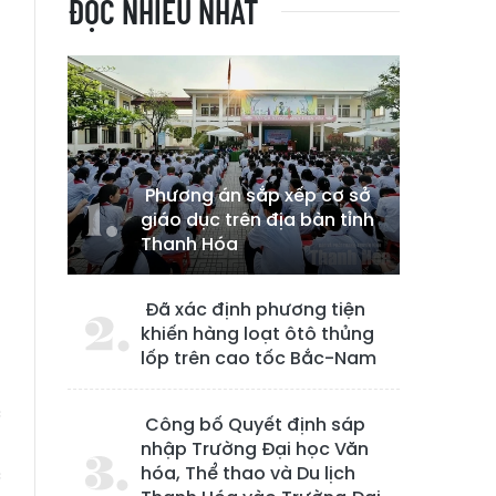
ĐỌC NHIỀU NHẤT
Phương án sắp xếp cơ sở
giáo dục trên địa bàn tỉnh
Thanh Hóa
Đã xác định phương tiện
khiến hàng loạt ôtô thủng
lốp trên cao tốc Bắc-Nam
c
Công bố Quyết định sáp
h
nhập Trường Đại học Văn
c
hóa, Thể thao và Du lịch