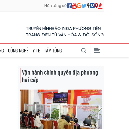
Nền tảng số
TRUYỀN HÌNH
BÁO IN
ĐA PHƯƠNG TIỆN
TRANG ĐIỆN TỬ VĂN HÓA & ĐỜI SỐNG
NG
CÔNG NGHỆ
Y TẾ
TẤM LÒNG
Vận hành chính quyền địa phương
hai cấp
g