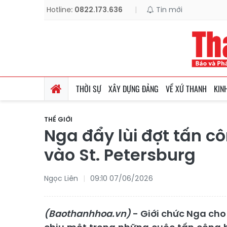
Hotline:
0822.173.636
|
Tin mới
THỜI SỰ
XÂY DỰNG ĐẢNG
VỀ XỨ THANH
KIN
THẾ GIỚI
Nga đẩy lùi đợt tấn 
vào St. Petersburg
Ngọc Liên
09:10 07/06/2026
(Baothanhhoa.vn)
- Giới chức Nga cho