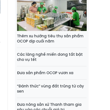
Thêm xu hướng tiêu thụ sản phẩm
.
OCOP dịp cuối năm
,
n
Các làng nghề miến dong tất bật
cho vụ tết
g
i
Đưa sản phẩm OCOP vươn xa
“Đánh thức” vùng đất trũng từ cây
n
sen
n
h
Đưa nông sản xứ Thanh tham gia
4
sâu vào các chuỗi giá trị