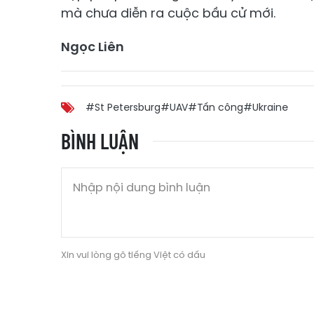
mà chưa diễn ra cuộc bầu cử mới.
Ngọc Liên
#St Petersburg
#UAV
#Tấn công
#Ukraine
BÌNH LUẬN
Xin vui lòng gõ tiếng Việt có dấu