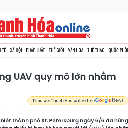
H TẾ
XÃ HỘI
PHÁP LUẬT
THẾ GIỚI
VĂN HÓA
THỂ THAO
QUỐC PHÒ
công UAV quy mô lớn nhằm
Theo dõi Thanh Hóa online trên
 biết thành phố St. Petersburg ngày 6/6 đã hứn