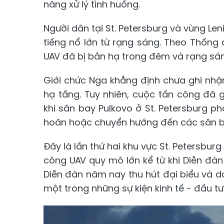
năng xử lý tình huống.
Người dân tại St. Petersburg và vùng Le
tiếng nổ lớn từ rạng sáng. Theo Thống
UAV đã bị bắn hạ trong đêm và rạng sá
Giới chức Nga khẳng định chưa ghi nhận
hạ tầng. Tuy nhiên, cuộc tấn công đã
khi sân bay Pulkovo ở St. Petersburg p
hoãn hoặc chuyển hướng đến các sân b
Đây là lần thứ hai khu vực St. Petersbur
công UAV quy mô lớn kể từ khi Diễn đàn
Diễn đàn năm nay thu hút đại biểu và d
một trong những sự kiện kinh tế - đầu t