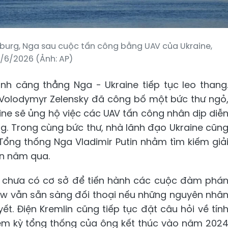
rsburg, Nga sau cuộc tấn công bằng UAV của Ukraine,
/6/2026 (Ảnh: AP)
ảnh căng thẳng Nga - Ukraine tiếp tục leo thang
 Volodymyr Zelensky đã công bố một bức thư ngỏ
ine sẽ ủng hộ việc các UAV tấn công nhân dịp diễ
urg. Trong cùng bức thư, nhà lãnh đạo Ukraine cũn
 Tổng thống Nga Vladimir Putin nhằm tìm kiếm giả
ốn năm qua.
ện chưa có cơ sở để tiến hành các cuộc đàm phá
ow vẫn sẵn sàng đối thoại nếu những nguyên nhâ
ết. Điện Kremlin cũng tiếp tục đặt câu hỏi về tín
iệm kỳ tổng thống của ông kết thúc vào năm 202