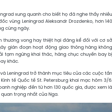
ningrad xung quanh cho biết họ đã nghe thấy nhiề
 đốc vùng Leningrad Aleksandr Drozdenko, hơn 14
ng cùng ngày.
 thương vong hay thiệt hại đáng kể đối với cơ s
 gây gián đoạn hoạt động giao thông hàng khôn
hải tạm ngừng khai thác, hàng chục chuyến bay b
ay khác.
g và Leningrad trở thành mục tiêu của các cuộc tấ
 Kinh tế Quốc tế St. Petersburg khai mạc hôm 3/6
oanh nghiệp đến từ hơn 130 quốc gia, được xem l
ư quan trọng nhất của Nga.