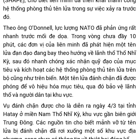
(SHAPE), cho biết liên minh đã triển khai thành công
hệ thống phòng thủ tên lửa trong sự việc xảy ra trước
đó.
Theo ông O’Donnell, lực lượng NATO đã phản ứng rất
nhanh trước mối đe dọa. Trong vòng chưa đầy 10
phút, các đơn vị của liên minh đã phát hiện một tên
lửa đạn đạo đang bay theo hướng về lãnh thổ Thổ Nhĩ
Kỳ, sau đó nhanh chóng xác nhận quỹ đạo của mục
tiêu và kích hoạt các hệ thống phòng thủ tên lửa trên
bộ cũng như trên biển. Một tên lửa đánh chặn đã được
phóng để vô hiệu hóa mục tiêu, qua đó bảo vệ lãnh
thổ và người dân tại khu vực.
Vụ đánh chặn được cho là diễn ra ngày 4/3 tại tỉnh
Hatay ở miền Nam Thổ Nhĩ Kỳ, khu vực gần biên giới
Trung Đông. Các nguồn tin cho biết mảnh vỡ từ tên
lửa bị đánh chặn đã rơi xuống một số khu vực địa