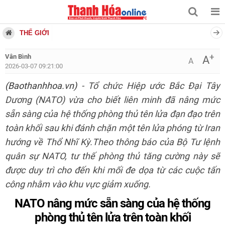
THẾ GIỚI
+
Vân Bình
A
A
2026-03-07 09:21:00
(Baothanhhoa.vn)
- Tổ chức Hiệp ước Bắc Đại Tây
Dương (NATO) vừa cho biết liên minh đã nâng mức
sẵn sàng của hệ thống phòng thủ tên lửa đạn đạo trên
toàn khối sau khi đánh chặn một tên lửa phóng từ Iran
hướng về Thổ Nhĩ Kỳ.Theo thông báo của Bộ Tư lệnh
quân sự NATO, tư thế phòng thủ tăng cường này sẽ
được duy trì cho đến khi mối đe dọa từ các cuộc tấn
công nhằm vào khu vực giảm xuống.
NATO nâng mức sẵn sàng của hệ thống
phòng thủ tên lửa trên toàn khối