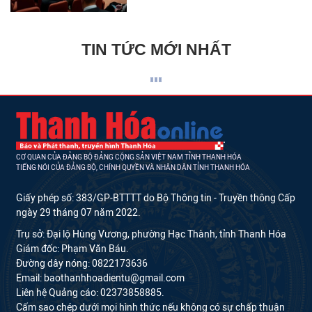
TIN TỨC MỚI NHẤT
CƠ QUAN CỦA ĐẢNG BỘ ĐẢNG CỘNG SẢN VIỆT NAM TỈNH THANH HÓA
TIẾNG NÓI CỦA ĐẢNG BỘ, CHÍNH QUYỀN VÀ NHÂN DÂN TỈNH THANH HÓA
Giấy phép số: 383/GP-BTTTT do Bộ Thông tin - Truyền thông Cấp
ngày 29 tháng 07 năm 2022.
Trụ sở: Đại lộ Hùng Vương, phường Hạc Thành, tỉnh Thanh Hóa
Giám đốc: Phạm Văn Báu.
Đường dây nóng: 0822173636
Email: baothanhhoadientu@gmail.com
Liên hệ Quảng cáo: 02373858885.
Cấm sao chép dưới mọi hình thức nếu không có sự chấp thuận