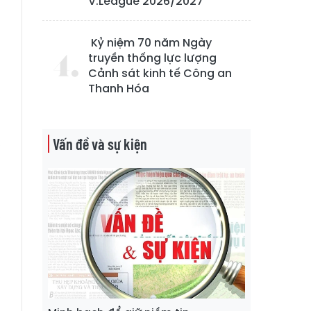
V.League 2026/2027
à
ờ
Kỷ niệm 70 năm Ngày
truyền thống lực lượng
Cảnh sát kinh tế Công an
o
Thanh Hóa
n
n
,
Vấn đề và sự kiện
o
,
g
n
a