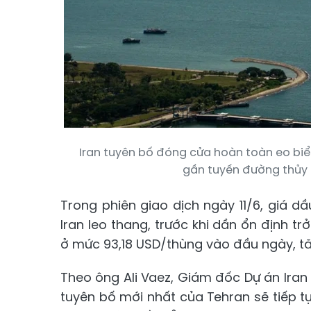
Iran tuyên bố đóng cửa hoàn toàn eo biể
gần tuyến đường thủy c
Trong phiên giao dịch ngày 11/6, giá d
Iran leo thang, trước khi dần ổn định trở
ở mức 93,18 USD/thùng vào đầu ngày, tă
Theo ông Ali Vaez, Giám đốc Dự án Iran 
tuyên bố mới nhất của Tehran sẽ tiếp tụ