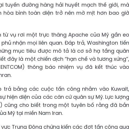
ại tuyến đường hàng hải huyết mạch thế giới, m
n hòa bình toàn diện trở nên mờ mịt hơn bao gi
n từ vụ rơi một trực thăng Apache của Mỹ gần e
phủ nhận mọi liên quan. Đáp trả, Washington tiế
ững mục tiêu được mô tả là cơ sở hạ tầng quâ
ết đây là một chiến dịch “hạn chế và tương xứng”
(CENTCOM) thông báo nhiệm vụ đã kết thúc và
hran.
áp trả bằng các cuộc tấn công nhằm vào Kuwait
sự hiện diện của các căn cứ quân sự Mỹ. Lực lượn
C) cũng cho biết trong một tuyên bố rằng đã bắ
a Mỹ tại miền Nam Iran.
hu vực Trung Đông chứng kiến các đợt tấn công qu