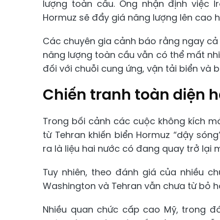
lượng toàn cầu. Ông nhận định việc I
Hormuz sẽ đẩy giá năng lượng lên cao h
Các chuyên gia cảnh báo rằng ngay cả k
năng lượng toàn cầu vẫn có thể mất nh
đối với chuỗi cung ứng, vận tải biển và 
Chiến tranh toàn diện
Trong bối cảnh các cuộc không kích m
từ Tehran khiến biển Hormuz “dậy sóng
ra là liệu hai nước có đang quay trở lại
Tuy nhiên, theo đánh giá của nhiều c
Washington và Tehran vẫn chưa từ bỏ 
Nhiều quan chức cấp cao Mỹ, trong đó