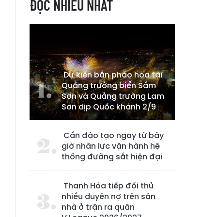
ĐỌC NHIỀU NHẤT
Dự kiến bắn pháo hoa tại
Quảng trường biển Sầm
Sơn và Quảng trường Lam
Sơn dịp Quốc khánh 2/9
Cần đào tạo ngay từ bây
giờ nhân lực vận hành hệ
thống đường sắt hiện đại
Thanh Hóa tiếp đối thủ
nhiều duyên nợ trên sân
a
nhà ở trận ra quân
d