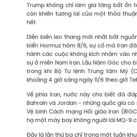
Trump không chỉ làm gia tăng bất ổn t
còn khiến tương lai của một thỏa thuậ
hết.
Diễn biến leo thang mới nhất bắt nguồ
biển Hormuz hôm 8/6, sự cố mà Iran đã 
hành các cuộc không kích nhằm vào nh
sự ở miền Nam Iran. Lầu Năm Góc cho bi
trong khi Bộ Tư lệnh Trung tâm Mỹ 
khoảng 4 giờ sáng ngày 11/6 theo giờ Te
Về phía Iran, nước này cho biết đã đ
Bahrain và Jordan - những quốc gia có 
Vệ binh Cách mạng Hồi giáo Iran (IRG
hạ một máy bay không người lái MQ-9 củ
Đây là lần thứ ba chỉ trong một tuần k