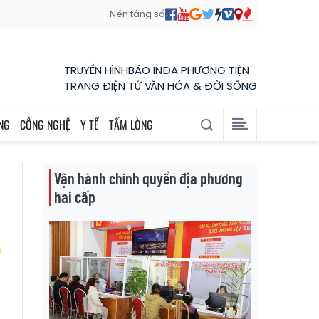
Nền tảng số
TRUYỀN HÌNH
BÁO IN
ĐA PHƯƠNG TIỆN
TRANG ĐIỆN TỬ VĂN HÓA & ĐỜI SỐNG
NG
CÔNG NGHỆ
Y TẾ
TẤM LÒNG
Vận hành chính quyền địa phương
hai cấp
g