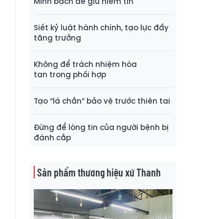
Minh bạch để giữ niềm tin
Siết kỷ luật hành chính, tạo lực đẩy
o
tăng trưởng
g
6
Không để trách nhiệm hòa
tan trong phối hợp
Tạo “lá chắn” bảo vệ trước thiên tai
n
Đừng để lòng tin của người bệnh bị
đánh cắp
à
Sản phẩm thương hiệu xứ Thanh
g
,
u