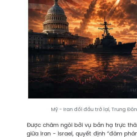
Mỹ - Iran đối đầu trở lại, Trung Đô
Được châm ngòi bởi vụ bắn hạ trực thă
giữa Iran - Israel, quyết định “đàm p