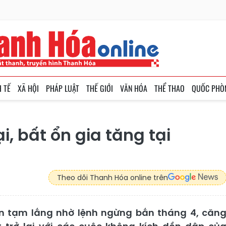
H TẾ
XÃ HỘI
PHÁP LUẬT
THẾ GIỚI
VĂN HÓA
THỂ THAO
QUỐC PHÒ
ại, bất ổn gia tăng tại
Theo dõi Thanh Hóa online trên
n tạm lắng nhờ lệnh ngừng bắn tháng 4, căn