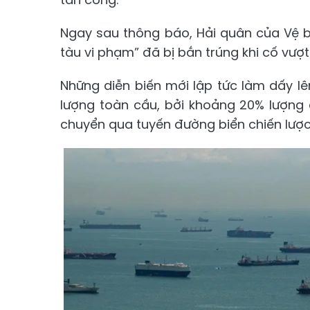
Ngay sau thông báo, Hải quân của Vệ b
tàu vi phạm” đã bị bắn trúng khi cố vượt
Những diễn biến mới lập tức làm dấy l
lượng toàn cầu, bởi khoảng 20% lượng
chuyển qua tuyến đường biển chiến lượ