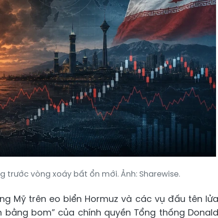
ng trước vòng xoáy bất ổn mới. Ảnh: Sharewise.
ng Mỹ trên eo biển Hormuz và các vụ đấu tên lử
hán bằng bom” của chính quyền Tổng thống Donal