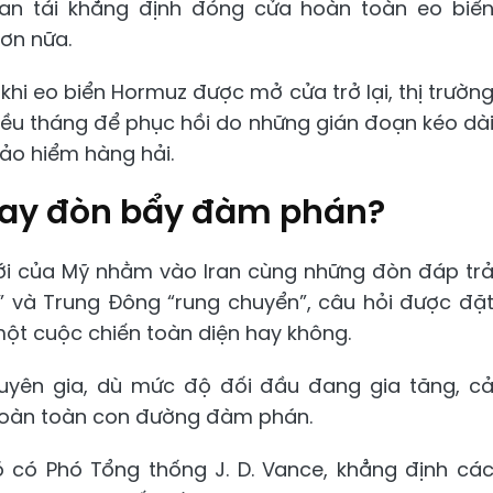
ran tái khẳng định đóng cửa hoàn toàn eo biể
ơn nữa.
hi eo biển Hormuz được mở cửa trở lại, thị trườn
iều tháng để phục hồi do những gián đoạn kéo dà
bảo hiểm hàng hải.
 hay đòn bẩy đàm phán?
ới của Mỹ nhằm vào Iran cùng những đòn đáp tr
” và Trung Đông “rung chuyển”, câu hỏi được đặ
 một cuộc chiến toàn diện hay không.
huyên gia, dù mức độ đối đầu đang gia tăng, c
hoàn toàn con đường đàm phán.
 có Phó Tổng thống J. D. Vance, khẳng định cá