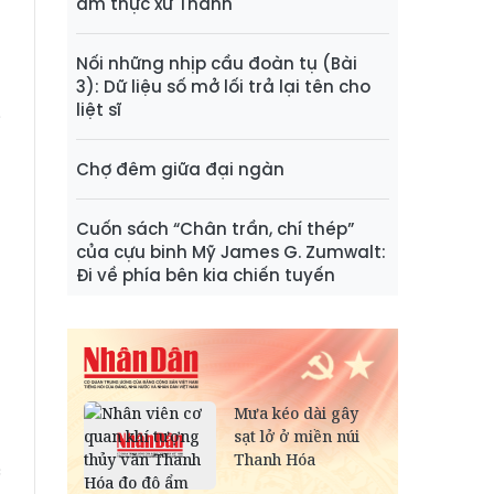
ẩm thực xứ Thanh
n
Nối những nhịp cầu đoàn tụ (Bài
3): Dữ liệu số mở lối trả lại tên cho
g
liệt sĩ
i
Chợ đêm giữa đại ngàn
Cuốn sách “Chân trần, chí thép”
của cựu binh Mỹ James G. Zumwalt:
ả
Đi về phía bên kia chiến tuyến
t
ả
c