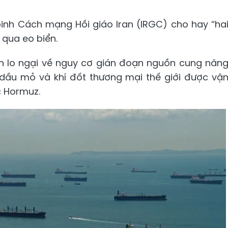
inh Cách mạng Hồi giáo Iran (IRGC) cho hay “ha
 qua eo biển.
ên lo ngại về nguy cơ gián đoạn nguồn cung năn
 dầu mỏ và khí đốt thương mại thế giới được vậ
c Hormuz.