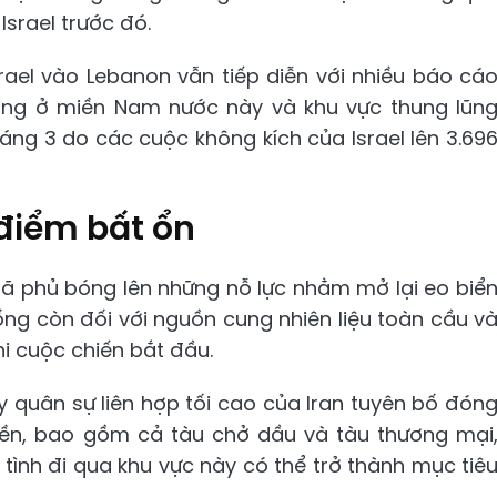
Israel trước đó.
rael vào Lebanon vẫn tiếp diễn với nhiều báo cá
ông ở miền Nam nước này và khu vực thung lũn
áng 3 do các cuộc không kích của Israel lên 3.69
 điểm bất ổn
 đã phủ bóng lên những nỗ lực nhằm mở lại eo biể
ng còn đối với nguồn cung nhiên liệu toàn cầu v
hi cuộc chiến bắt đầu.
uy quân sự liên hợp tối cao của Iran tuyên bố đón
uyền, bao gồm cả tàu chở dầu và tàu thương mại
tình đi qua khu vực này có thể trở thành mục tiê