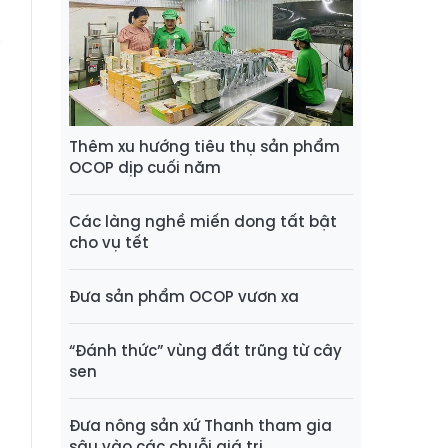
i
g
Thêm xu hướng tiêu thụ sản phẩm
n
OCOP dịp cuối năm
Các làng nghề miến dong tất bật
cho vụ tết
Đưa sản phẩm OCOP vươn xa
“Đánh thức” vùng đất trũng từ cây
sen
Đưa nông sản xứ Thanh tham gia
sâu vào các chuỗi giá trị