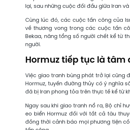
lại, sau những cuộc đối đầu giữa Iran và 
Cùng lúc đó, các cuộc tấn công của Is
về thương vong trong các cuộc tấn c
Bekaa, nâng tổng số người chết kể từ th
người.
Hormuz tiếp tục là tâm
Việc giao tranh bùng phát trở lại cũng
Hormuz, tuyến đường thủy có ý nghĩa số
đã bị Iran phong tỏa trên thực tế kể từ k
Ngay sau khi giao tranh nổ ra, Bộ chỉ h
eo biển Hormuz đối với tất cả tàu th
đồng thời cảnh báo mọi phương tiện cố 
tấn công.