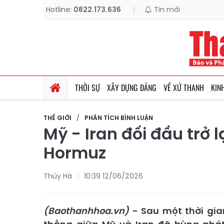
Hotline:
0822.173.636
|
Tin mới
THỜI SỰ
XÂY DỰNG ĐẢNG
VỀ XỨ THANH
KIN
THẾ GIỚI
PHÂN TÍCH BÌNH LUẬN
Mỹ - Iran đối đầu trở l
Hormuz
Thúy Hà
10:39 12/06/2026
(Baothanhhoa.vn)
- Sau một thời gia