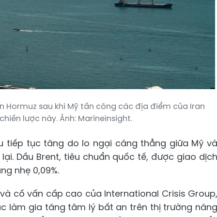
n Hormuz sau khi Mỹ tấn công các địa điểm của Iran
hiến lược này. Ảnh: Marineinsight.
ầu tiếp tục tăng do lo ngại căng thẳng giữa Mỹ v
 lại. Dầu Brent, tiêu chuẩn quốc tế, được giao dịc
ng nhẹ 0,09%.
và cố vấn cấp cao của International Crisis Group
c làm gia tăng tâm lý bất an trên thị trường năn