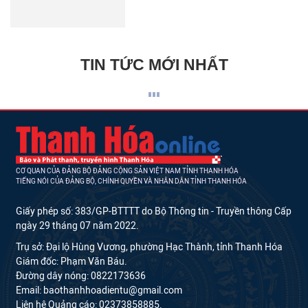
TIN TỨC MỚI NHẤT
CƠ QUAN CỦA ĐẢNG BỘ ĐẢNG CỘNG SẢN VIỆT NAM TỈNH THANH HÓA
TIẾNG NÓI CỦA ĐẢNG BỘ, CHÍNH QUYỀN VÀ NHÂN DÂN TỈNH THANH HÓA
Giấy phép số: 383/GP-BTTTT do Bộ Thông tin - Truyền thông Cấp
ngày 29 tháng 07 năm 2022.
Trụ sở: Đại lộ Hùng Vương, phường Hạc Thành, tỉnh Thanh Hóa
Giám đốc: Phạm Văn Báu.
Đường dây nóng: 0822173636
Email: baothanhhoadientu@gmail.com
Liên hệ Quảng cáo: 02373858885.