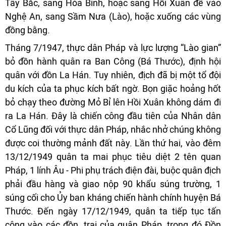
Tây Bắc, sang Hòa Bình, hoặc sang Hồi Xuân để vào
Nghệ An, sang Sầm Nưa (Lào), hoặc xuống các vùng
đồng bằng.
Tháng 7/1947, thực dân Pháp và lực lượng “Lào gian”
bỏ đồn hành quân ra Ban Công (Bá Thước), định hội
quân với đồn La Hán. Tuy nhiên, địch đã bị một tổ đội
du kích của ta phục kích bất ngờ. Bọn giặc hoảng hốt
bỏ chạy theo đường Mỏ Bỉ lên Hồi Xuân không dám đi
ra La Hán. Đây là chiến công đầu tiên của Nhân dân
Cổ Lũng đối với thực dân Pháp, nhắc nhở chúng không
được coi thường mảnh đất này. Lần thứ hai, vào đêm
13/12/1949 quân ta mai phục tiêu diệt 2 tên quan
Pháp, 1 lính Âu - Phi phụ trách điện đài, buộc quân địch
phải đầu hàng và giao nộp 90 khẩu súng trường, 1
súng cối cho Ủy ban kháng chiến hành chính huyện Bá
Thước. Đến ngày 17/12/1949, quân ta tiếp tục tấn
công vào các đồn, trại của quân Pháp, trong đó Đồn