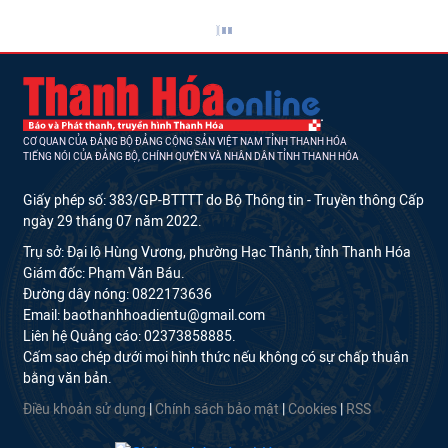
CƠ QUAN CỦA ĐẢNG BỘ ĐẢNG CỘNG SẢN VIỆT NAM TỈNH THANH HÓA
TIẾNG NÓI CỦA ĐẢNG BỘ, CHÍNH QUYỀN VÀ NHÂN DÂN TỈNH THANH HÓA
Giấy phép số: 383/GP-BTTTT do Bộ Thông tin - Truyền thông Cấp
ngày 29 tháng 07 năm 2022.
Trụ sở: Đại lộ Hùng Vương, phường Hạc Thành, tỉnh Thanh Hóa
Giám đốc: Phạm Văn Báu.
Đường dây nóng: 0822173636
Email: baothanhhoadientu@gmail.com
Liên hệ Quảng cáo: 02373858885.
Cấm sao chép dưới mọi hình thức nếu không có sự chấp thuận
bằng văn bản.
Điều khoản sử dụng
|
Chính sách bảo mật
|
Cookies
|
RSS