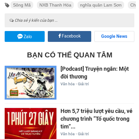
Sông Mã
NXB Thanh Hóa
nghĩa quân Lam Sơn
Chủ 
Chia sẻ ý kiến của bạn ...
Facebook
Google News
Zalo
BẠN CÓ THỂ QUAN TÂM
[Podcast] Truyện ngắn: Một
đời thương
Văn hóa - Giải trí
Hơn 5,7 triệu lượt yêu cầu, vé
chương trình “Tổ quốc trong
tim”...
Văn hóa - Giải trí