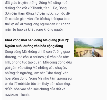
đất giàu truyền thống. Sông Mã cũng nuôi
dưỡng hồn cốt xứ Thanh, từ núi Đọ, Đông
Sơn đến Hàm Rồng, từ bến nước, con đò đến
lời ca dân gian vẫn bền bỉ chảy trôi qua bao
thế kỷ, để lại trong lòng người dân xứ Thanh
niềm tự hào và khát vọng không nguôi.
Khát vọng mới bên dòng Mã giang (Bài 2):
Nguồn nuôi dưỡng văn hóa cộng đồng
Dòng sông Mã không chỉ là con đường giao
thương, mà còn là nơi neo giữ văn hóa tâm
linh, phong tục tập quán. Mỗi cộng đồng đều
gửi gắm vào sông Mã những câu chuyện,
những tín ngưỡng, làm nên “kho tàng” văn
hóa sống động. Sông Mã như tấm gương soi
chiếu để mỗi dân tộc tìm thấy bản sắc riêng,
để rồi hòa vào bản sắc chung của đất và
người xứ Thanh.