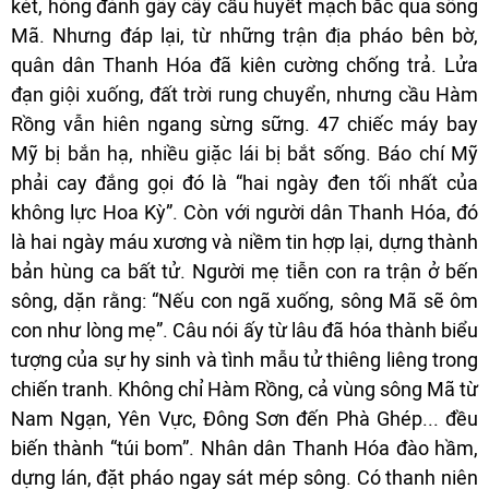
két, hòng đánh gãy cây cầu huyết mạch bắc qua sông
Mã. Nhưng đáp lại, từ những trận địa pháo bên bờ,
quân dân Thanh Hóa đã kiên cường chống trả. Lửa
đạn giội xuống, đất trời rung chuyển, nhưng cầu Hàm
Rồng vẫn hiên ngang sừng sững. 47 chiếc máy bay
Mỹ bị bắn hạ, nhiều giặc lái bị bắt sống. Báo chí Mỹ
phải cay đắng gọi đó là “hai ngày đen tối nhất của
không lực Hoa Kỳ”. Còn với người dân Thanh Hóa, đó
là hai ngày máu xương và niềm tin hợp lại, dựng thành
bản hùng ca bất tử. Người mẹ tiễn con ra trận ở bến
sông, dặn rằng: “Nếu con ngã xuống, sông Mã sẽ ôm
con như lòng mẹ”. Câu nói ấy từ lâu đã hóa thành biểu
tượng của sự hy sinh và tình mẫu tử thiêng liêng trong
chiến tranh. Không chỉ Hàm Rồng, cả vùng sông Mã từ
Nam Ngạn, Yên Vực, Đông Sơn đến Phà Ghép... đều
biến thành “túi bom”. Nhân dân Thanh Hóa đào hầm,
dựng lán, đặt pháo ngay sát mép sông. Có thanh niên