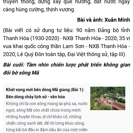
truyền thống, dựng xây quê hương, đất nước ngày
càng hùng cường, thịnh vượng.
Bài và ảnh: Xuân Minh
(Bài viết có sử dụng tư liệu: 90 năm Đảng bộ tỉnh
Thanh Hóa (1930-2020) - NXB Thanh Hóa - 2020; 35 vị
vua khai quốc công thần Lam Sơn - NXB Thanh Hóa -
2020; Lê Quý Đôn toàn tập, Đại Việt thông sử, tập III).
Bài cuối: Tầm nhìn chiến lược phát triển không gian
đôi bờ sông Mã
Khát vọng mới bên dòng Mã giang (Bài 1):
Bên dòng chảy lịch sử - văn hóa
Không chỉ là con sông mang lại phù sa, nước
ngọt, sông Mã còn chất chứa trong mình
những huyền thoại, di chỉ khảo cổ, những
chiến công oanh liệt, để rồi từng khúc sông,
từng bãi bờ đều in đậm dấu ấn của một miền