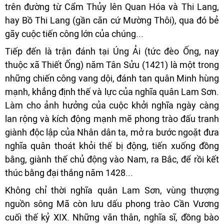
trên đường từ Cẩm Thủy lên Quan Hóa và Thi Lang,
hay Bồ Thi Lang (gần căn cứ Mường Thôi), qua đó bẻ
gãy cuộc tiến công lớn của chúng...
Tiếp đến là trận đánh tại Úng Ải (tức đèo Ống, nay
thuộc xã Thiết Ống) năm Tân Sửu (1421) là một trong
những chiến công vang dội, đánh tan quân Minh hùng
mạnh, khẳng định thế và lực của nghĩa quân Lam Sơn.
Làm cho ảnh hưởng của cuộc khởi nghĩa ngày càng
lan rộng và kích động mạnh mẽ phong trào đấu tranh
giành độc lập của Nhân dân ta, mở ra bước ngoặt đưa
nghĩa quân thoát khỏi thế bị động, tiến xuống đồng
bằng, giành thế chủ động vào Nam, ra Bắc, để rồi kết
thúc bằng đại thắng năm 1428...
Không chỉ thời nghĩa quân Lam Sơn, vùng thượng
nguồn sông Mã còn lưu dấu phong trào Cần Vương
cuối thế kỷ XIX. Những văn thân, nghĩa sĩ, đồng bào