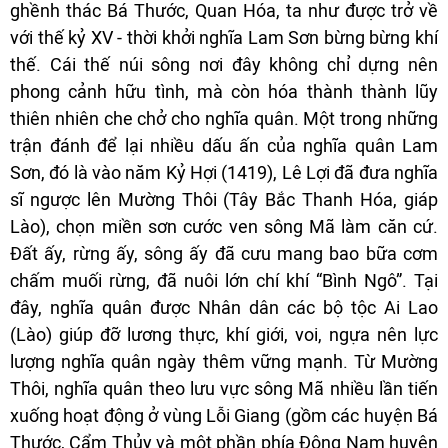
ghềnh thác Bá Thước, Quan Hóa, ta như được trở về
với thế kỷ XV - thời khởi nghĩa Lam Sơn bừng bừng khí
thế. Cái thế núi sông nơi đây không chỉ dựng nên
phong cảnh hữu tình, mà còn hóa thành thành lũy
thiên nhiên che chở cho nghĩa quân. Một trong những
trận đánh để lại nhiều dấu ấn của nghĩa quân Lam
Sơn, đó là vào năm Kỷ Hợi (1419), Lê Lợi đã đưa nghĩa
sĩ ngược lên Mường Thôi (Tây Bắc Thanh Hóa, giáp
Lào), chọn miền sơn cước ven sông Mã làm căn cứ.
Đất ấy, rừng ấy, sông ấy đã cưu mang bao bữa cơm
chấm muối rừng, đã nuôi lớn chí khí “Bình Ngô”. Tại
đây, nghĩa quân được Nhân dân các bộ tộc Ai Lao
(Lào) giúp đỡ lương thực, khí giới, voi, ngựa nên lực
lượng nghĩa quân ngày thêm vững mạnh. Từ Mường
Thôi, nghĩa quân theo lưu vực sông Mã nhiều lần tiến
xuống hoạt động ở vùng Lỗi Giang (gồm các huyện Bá
Thước, Cẩm Thủy và một phần phía Đông Nam huyện