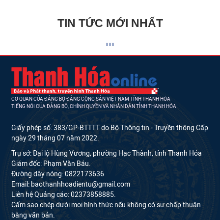
TIN TỨC MỚI NHẤT
CƠ QUAN CỦA ĐẢNG BỘ ĐẢNG CỘNG SẢN VIỆT NAM TỈNH THANH HÓA
TIẾNG NÓI CỦA ĐẢNG BỘ, CHÍNH QUYỀN VÀ NHÂN DÂN TỈNH THANH HÓA
Giấy phép số: 383/GP-BTTTT do Bộ Thông tin - Truyền thông Cấp
ngày 29 tháng 07 năm 2022.
Trụ sở: Đại lộ Hùng Vương, phường Hạc Thành, tỉnh Thanh Hóa
Giám đốc: Phạm Văn Báu.
Đường dây nóng: 0822173636
Email: baothanhhoadientu@gmail.com
Liên hệ Quảng cáo: 02373858885.
Cấm sao chép dưới mọi hình thức nếu không có sự chấp thuận
bằng văn bản.