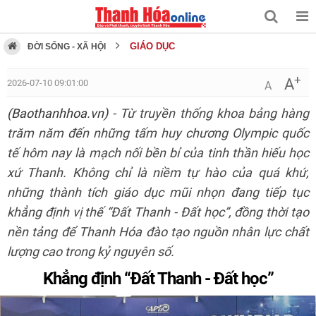
GIÁO DỤC
ĐỜI SỐNG - XÃ HỘI
+
A
2026-07-10 09:01:00
A
(Baothanhhoa.vn)
- Từ truyền thống khoa bảng hàng
trăm năm đến những tấm huy chương Olympic quốc
tế hôm nay là mạch nối bền bỉ của tinh thần hiếu học
xứ Thanh. Không chỉ là niềm tự hào của quá khứ,
những thành tích giáo dục mũi nhọn đang tiếp tục
khẳng định vị thế “Đất Thanh - Đất học”, đồng thời tạo
nền tảng để Thanh Hóa đào tạo nguồn nhân lực chất
lượng cao trong kỷ nguyên số.
Khẳng định “Đất Thanh - Đất học”