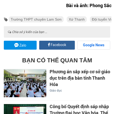
Bài và ảnh: Phong Sắc
Trường THPT chuyên Lam Sơn
Xứ Thanh
Đội tuyển Vi
Chia sẻ ý kiến của bạn ...
Facebook
Google News
Zalo
BẠN CÓ THỂ QUAN TÂM
Phương án sắp xếp cơ sở giáo
dục trên địa bàn tỉnh Thanh
Hóa
Giáo dục
Công bố Quyết định sáp nhập
Trường Đại học Văn hóa, Thể