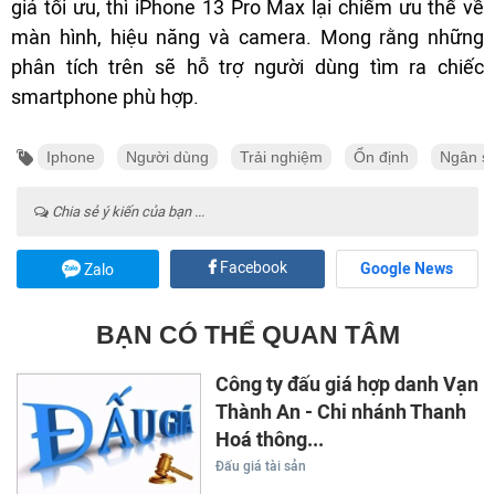
giá tối ưu, thì iPhone 13 Pro Max lại chiếm ưu thế về
màn hình, hiệu năng và camera. Mong rằng những
phân tích trên sẽ hỗ trợ người dùng tìm ra chiếc
smartphone phù hợp.
Iphone
Người dùng
Trải nghiệm
Ổn định
Ngân s
Chia sẻ ý kiến của bạn ...
Facebook
Google News
Zalo
BẠN CÓ THỂ QUAN TÂM
Công ty đấu giá hợp danh Vạn
Thành An - Chi nhánh Thanh
Hoá thông...
Đấu giá tài sản