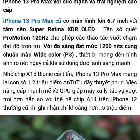
iPhone 13 Pro Max với sức mạnh và trải nghiệm cao
cấp
iPhone 13 Pro Max cũ
có
màn hình lớn 6.7 inch
với
tấm nền Super Retina XDR OLED
. Tần số quét
ProMotion 120Hz
cho phép các thao tác vuốt chạm
đạt độ trơn tru.
Với độ sáng đạt mức 1200 nits cùng
chuẩn màu Wide color (P3)
, thiết bị mang đến hình
ảnh rõ nét ngay cả khi sử dụng dưới ánh sáng mạnh.
Nhờ chip A15 Bionic cải tiến, iPhone 13 Pro Max mang
lại con số 1.2 triệu điểm AnTuTu đầy thuyết phục. Việc
nâng cấp mạnh mẽ về GPU giúp máy xử lý tác vụ vượt
trội hơn hẳn so với thế hệ chip A14 trên iPhone 12
thường cũ khi ghi nhận chỉ khoảng hơn .,5 triệu điểm.