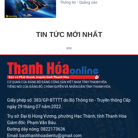
Thông tin - Quảng cáo
TIN TỨC MỚI NHẤT
CƠ QUAN CỦA ĐẢNG BỘ ĐẢNG CỘNG SẢN VIỆT NAM TỈNH THANH HÓA
TIẾNG NÓI CỦA ĐẢNG BỘ, CHÍNH QUYỀN VÀ NHÂN DÂN TỈNH THANH HÓA
Giấy phép số: 383/GP-BTTTT do Bộ Thông tin - Truyền thông Cấp
ngày 29 tháng 07 năm 2022.
Trụ sở: Đại lộ Hùng Vương, phường Hạc Thành, tỉnh Thanh Hóa
Giám đốc: Phạm Văn Báu.
Đường dây nóng: 0822173636
Email: baothanhhoadientu@gmail.com