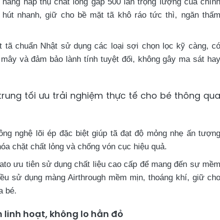
năng hấp thụ chất lỏng gấp 500 lần trọng lượng của chín
hút nhanh, giữ cho bề mặt tã khô ráo tức thì, ngăn thấ
 tã chuẩn Nhật sử dụng các loại sợi chọn lọc kỹ càng, c
 mây và đảm bảo lành tính tuyệt đối, không gây ma sát ha
trung tối ưu trải nghiệm thực tế cho bé thông qu
ng nghệ lõi ép đặc biệt giúp tã đạt độ mỏng nhẹ ấn tượn
óa chặt chất lỏng và chống vón cục hiệu quả.
ato ưu tiên sử dụng chất liệu cao cấp để mang đến sự mề
 đều sử dụng màng Airthrough mềm mịn, thoáng khí, giữ ch
a bé.
 linh hoạt, không lo hằn đỏ