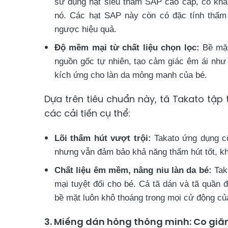
sử dụng hạt siêu thấm SAP cao cấp, có khả 
nó. Các hạt SAP này còn có đặc tính thấm 
ngược hiệu quả.
Độ mềm mại từ chất liệu chọn lọc:
Bề mặt
nguồn gốc tự nhiên, tạo cảm giác êm ái như
kích ứng cho làn da mỏng manh của bé.
Dựa trên tiêu chuẩn này, tã Takato tập 
các cải tiến cụ thể:
Lõi thấm hút vượt trội:
Takato ứng dụng cô
nhưng vẫn đảm bảo khả năng thấm hút tốt, kh
Chất liệu êm mềm, nâng niu làn da bé:
Tak
mại tuyệt đối cho bé. Cả tã dán và tã quần
bề mặt luôn khô thoáng trong mọi cử động củ
3. Miếng dán hông thông minh: Co giãn