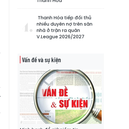
Thanh Hóa
Thanh Hóa tiếp đối thủ
nhiều duyên nợ trên sân
nhà ở trận ra quân
V.League 2026/2027
-
.
a
Vấn đề và sự kiện
a
ỉ
ư
g
y