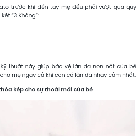
akato trước khi đến tay mẹ đều phải vượt qua qu
kết “3 Không”:
 kỹ thuật này giúp bảo vệ làn da non nớt của b
i cho mẹ ngay cả khi con có làn da nhạy cảm nhất.
hóa kép cho sự thoải mái của bé