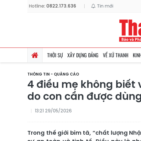
Hotline:
0822.173.636
|
Tin mới
THỜI SỰ
XÂY DỰNG ĐẢNG
VỀ XỨ THANH
KIN
THÔNG TIN - QUẢNG CÁO
4 điều mẹ không biết 
do con cần được dùn
13:21 29/05/2026
Trong thế giới bỉm tã, “chất lượng Nh