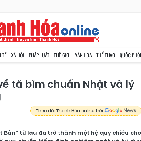
H TẾ
XÃ HỘI
PHÁP LUẬT
THẾ GIỚI
VĂN HÓA
THỂ THAO
QUỐC PHÒ
về tã bỉm chuẩn Nhật và lý
g
Theo dõi Thanh Hóa online trên
ật Bản” từ lâu đã trở thành một hệ quy chiếu ch