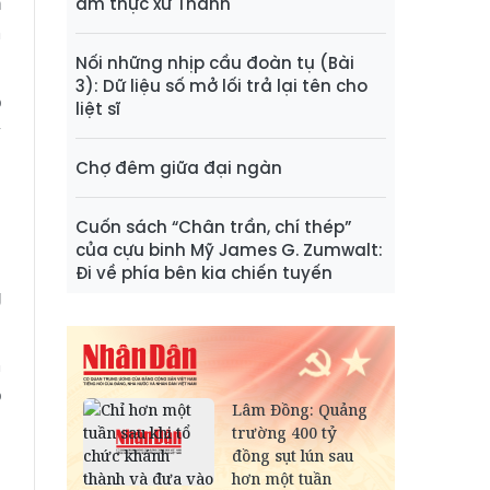
ẩm thực xứ Thanh
h
m
Nối những nhịp cầu đoàn tụ (Bài
3): Dữ liệu số mở lối trả lại tên cho
ó
liệt sĩ
y
Chợ đêm giữa đại ngàn
a
Cuốn sách “Chân trần, chí thép”
của cựu binh Mỹ James G. Zumwalt:
Đi về phía bên kia chiến tuyến
g
m
o