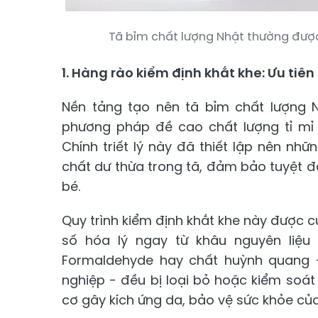
Tã bỉm chất lượng Nhật thường đượ
1. Hàng rào kiểm định khắt khe: Ưu tiê
Nền tảng tạo nên tã bỉm chất lượng N
phương pháp đề cao chất lượng tỉ mỉ 
Chính triết lý này đã thiết lập nên nh
chất dư thừa trong tã, đảm bảo tuyệt đố
bé.
Quy trình kiểm định khắt khe này được 
số hóa lý ngay từ khâu nguyên liệu
Formaldehyde hay chất huỳnh quang 
nghiệp - đều bị loại bỏ hoặc kiểm soát
cơ gây kích ứng da, bảo vệ sức khỏe củ