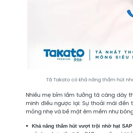
Tã Takato có khả năng thấm hút nha
Nhiều mẹ bỉm lầm tưởng tã càng dày th
minh điều ngược lại: Sự thoải mái đến 
mỏng nhẹ và bề mặt êm mềm như bông
Khả năng thấm hút vượt trội nhờ hạt SAP