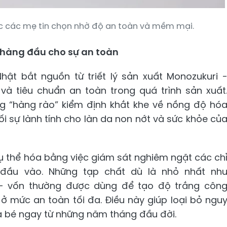
c các mẹ tin chọn nhờ độ an toàn và mềm mại.
n hàng đầu cho sự an toàn
hật bắt nguồn từ triết lý sản xuất Monozukuri 
và tiêu chuẩn an toàn trong quá trình sản xuất
ững “hàng rào” kiểm định khắt khe về nồng độ hó
i sự lành tính cho làn da non nớt và sức khỏe củ
cụ thể hóa bằng việc giám sát nghiêm ngặt các ch
 đầu vào. Những tạp chất dù là nhỏ nhất nh
- vốn thường được dùng để tạo độ trắng côn
 ở mức an toàn tối đa. Điều này giúp loại bỏ ngu
a bé ngay từ những năm tháng đầu đời.