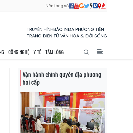
Nền tảng số
TRUYỀN HÌNH
BÁO IN
ĐA PHƯƠNG TIỆN
TRANG ĐIỆN TỬ VĂN HÓA & ĐỜI SỐNG
NG
CÔNG NGHỆ
Y TẾ
TẤM LÒNG
Vận hành chính quyền địa phương
hai cấp
o