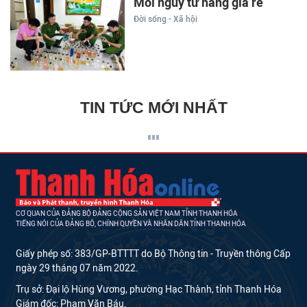
Mối nguy từ hàng giá rẻ
Đời sống - Xã hội
TIN TỨC MỚI NHẤT
CƠ QUAN CỦA ĐẢNG BỘ ĐẢNG CỘNG SẢN VIỆT NAM TỈNH THANH HÓA
TIẾNG NÓI CỦA ĐẢNG BỘ, CHÍNH QUYỀN VÀ NHÂN DÂN TỈNH THANH HÓA
Giấy phép số: 383/GP-BTTTT do Bộ Thông tin - Truyền thông Cấp
ngày 29 tháng 07 năm 2022.
Trụ sở: Đại lộ Hùng Vương, phường Hạc Thành, tỉnh Thanh Hóa
Giám đốc: Phạm Văn Báu.