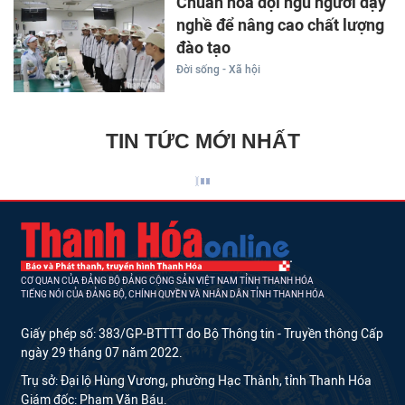
Chuẩn hóa đội ngũ người dạy
nghề để nâng cao chất lượng
đào tạo
Đời sống - Xã hội
TIN TỨC MỚI NHẤT
CƠ QUAN CỦA ĐẢNG BỘ ĐẢNG CỘNG SẢN VIỆT NAM TỈNH THANH HÓA
TIẾNG NÓI CỦA ĐẢNG BỘ, CHÍNH QUYỀN VÀ NHÂN DÂN TỈNH THANH HÓA
Giấy phép số: 383/GP-BTTTT do Bộ Thông tin - Truyền thông Cấp
ngày 29 tháng 07 năm 2022.
Trụ sở: Đại lộ Hùng Vương, phường Hạc Thành, tỉnh Thanh Hóa
Giám đốc: Phạm Văn Báu.