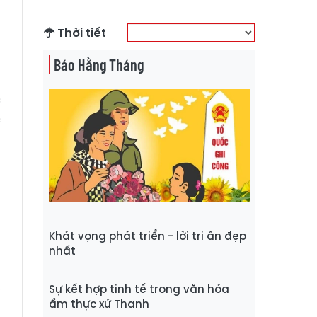
Thời tiết
h
t
Báo Hằng Tháng
a
c
c
n
u
à
g
Khát vọng phát triển - lời tri ân đẹp
nhất
,
Sự kết hợp tinh tế trong văn hóa
ẩm thực xứ Thanh
a