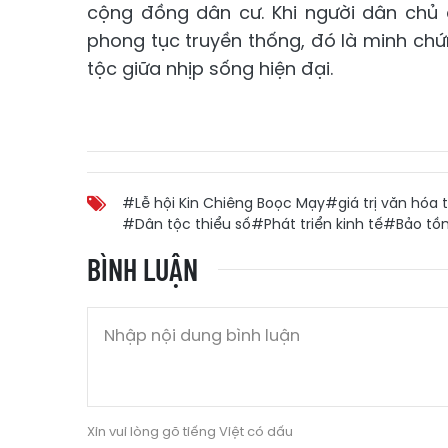
cộng đồng dân cư. Khi người dân chủ đ
phong tục truyền thống, đó là minh ch
tộc giữa nhịp sống hiện đại.
#Lễ hội Kin Chiêng Boọc Mạy
#giá trị văn hóa 
#Dân tộc thiểu số
#Phát triển kinh tế
#Bảo tồ
BÌNH LUẬN
Xin vui lòng gõ tiếng Việt có dấu