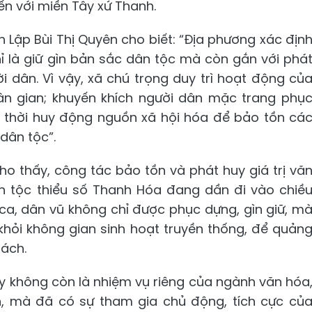
ến với miền Tây xứ Thanh.
 Lập Bùi Thị Quyên cho biết: “Địa phương xác địn
ỉ là giữ gìn bản sắc dân tộc mà còn gắn với phá
i dân. Vì vậy, xã chú trọng duy trì hoạt động củ
n gian; khuyến khích người dân mặc trang phụ
ng thời huy động nguồn xã hội hóa để bảo tồn cá
dân tộc”.
ho thấy, công tác bảo tồn và phát huy giá trị vă
 tộc thiểu số Thanh Hóa đang dần đi vào chiề
n ca, dân vũ không chỉ được phục dựng, gìn giữ, m
khỏi không gian sinh hoạt truyền thống, để quản
ách.
ay không còn là nhiệm vụ riêng của ngành văn hóa
n, mà đã có sự tham gia chủ động, tích cực củ