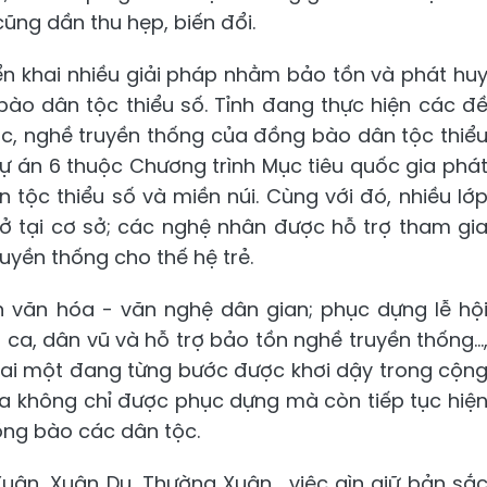
ũng dần thu hẹp, biến đổi.
iển khai nhiều giải pháp nhằm bảo tồn và phát hu
bào dân tộc thiểu số. Tỉnh đang thực hiện các đ
hục, nghề truyền thống của đồng bào dân tộc thiể
Dự án 6 thuộc Chương trình Mục tiêu quốc gia phá
n tộc thiểu số và miền núi. Cùng với đó, nhiều lớ
ở tại cơ sở; các nghệ nhân được hỗ trợ tham gi
truyền thống cho thế hệ trẻ.
ễn văn hóa - văn nghệ dân gian; phục dựng lễ hộ
 ca, dân vũ và hỗ trợ bảo tồn nghề truyền thống...
 mai một đang từng bước được khơi dậy trong cộn
óa không chỉ được phục dựng mà còn tiếp tục hiệ
ồng bào các dân tộc.
uân, Xuân Du, Thường Xuân... việc gìn giữ bản sắ