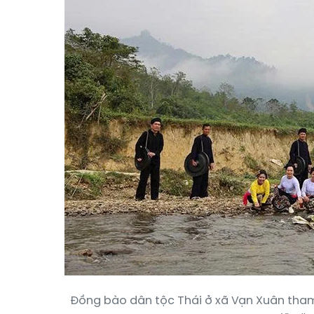
Đồng bào dân tộc Thái ở xã Vạn Xuân tha