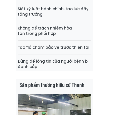
Siết kỷ luật hành chính, tạo lực đẩy
tăng trưởng
y
ề
Không để trách nhiệm hòa
u
tan trong phối hợp
t
p
Tạo “lá chắn” bảo vệ trước thiên tai
a
Đừng để lòng tin của người bệnh bị
đánh cắp
i
,
Sản phẩm thương hiệu xứ Thanh
g
n
c