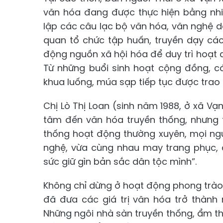
văn hóa đang được thực hiện bằng nhi
lập các câu lạc bộ văn hóa, văn nghệ dâ
quan tổ chức tập huấn, truyền dạy các
động nguồn xã hội hóa để duy trì hoạt
Từ những buổi sinh hoạt cộng đồng, cá
khua luống, múa sạp tiếp tục được trao t
Chị Lò Thị Loan (sinh năm 1988, ở xã Vạn
tâm đến văn hóa truyền thống, nhưng 
thống hoạt động thường xuyên, mọi ngư
nghệ, vừa cùng nhau may trang phục, 
sức giữ gìn bản sắc dân tộc mình”.
Không chỉ dừng ở hoạt động phong trào, 
đã đưa các giá trị văn hóa trở thành 
Những ngôi nhà sàn truyền thống, ẩm t