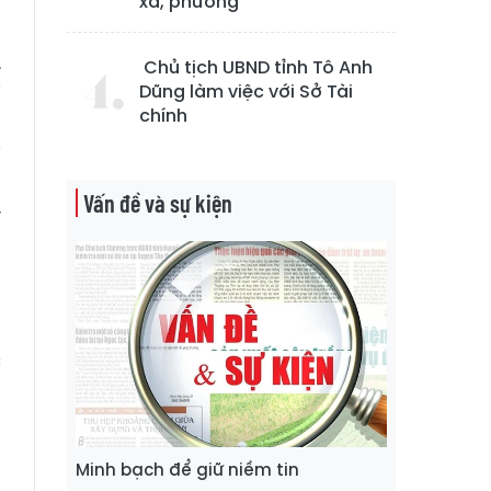
xã, phường
.
Chủ tịch UBND tỉnh Tô Anh
i
Dũng làm việc với Sở Tài
chính
t
i
a
Vấn đề và sự kiện
y
p
o
c
n
m
,
Minh bạch để giữ niềm tin
n