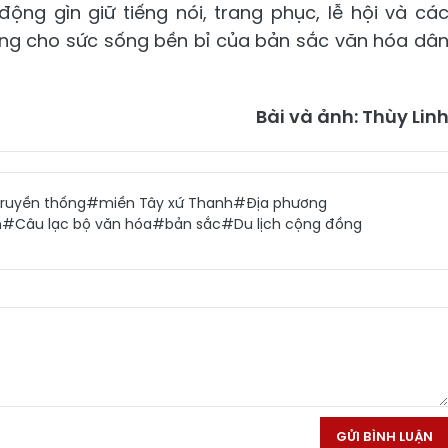
ộng gìn giữ tiếng nói, trang phục, lễ hội và cá
ứng cho sức sống bền bỉ của bản sắc văn hóa dâ
Bài và ảnh: Thùy Lin
truyền thống
#miền Tây xứ Thanh
#Địa phương
n
#Câu lạc bộ văn hóa
#bản sắc
#Du lịch cộng đồng
GỬI BÌNH LUẬN