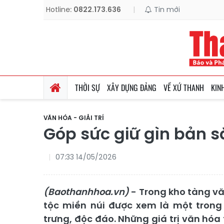
Hotline:
0822.173.636
|
Tin mới
THỜI SỰ
XÂY DỰNG ĐẢNG
VỀ XỨ THANH
KIN
VĂN HÓA - GIẢI TRÍ
Góp sức giữ gìn bản s
07:33 14/05/2026
(Baothanhhoa.vn)
- Trong kho tàng v
tộc miền núi được xem là một trong n
trưng, độc đáo. Những giá trị văn hó