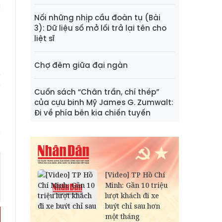
c
Nối những nhịp cầu đoàn tụ (Bài
n
3): Dữ liệu số mở lối trả lại tên cho
liệt sĩ
h
Chợ đêm giữa đại ngàn
Cuốn sách “Chân trần, chí thép”
của cựu binh Mỹ James G. Zumwalt:
Đi về phía bên kia chiến tuyến