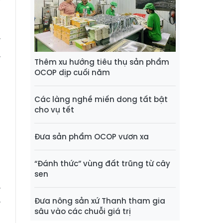
h
n
y
.
Thêm xu hướng tiêu thụ sản phẩm
g
OCOP dịp cuối năm
Các làng nghề miến dong tất bật
n
cho vụ tết
n
n
Đưa sản phẩm OCOP vươn xa
p
“Đánh thức” vùng đất trũng từ cây
sen
.
.
Đưa nông sản xứ Thanh tham gia
sâu vào các chuỗi giá trị
g