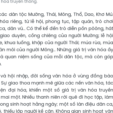
 hóa truyền thống.
 các dân tộc Mường, Thái, Mông, Thổ, Dao, Khơ Mú
a riêng, từ lễ hội, phong tục, tập quán, trò chơ
a, dân vũ... Có thể kể đến trò diễn pồn pôông, há
giao duyên, cồng chiêng của người Mường; lễ hộ
, khua luống, khặp của người Thái; múa rùa, mú
àn môi của người Mông... Những giá trị văn hóa ấ
 và quan niệm sống của mỗi dân tộc, mà còn gó
.
ển và hội nhập, đời sống văn hóa ở vùng đồng bà
i. Sự giao thoa mạnh mẽ giữa các nền văn hóa, tá
n đại hóa, khiến một số giá trị văn hóa truyề
mai một. Nhiều thanh niên rời quê đi học tập, là
trong sinh hoạt hằng ngày; một số làn điệu dân ca
, thiếu lớp người kế cận. Không gian sinh hoạt vă