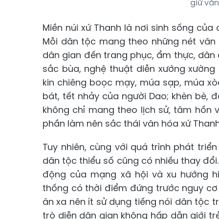
giữ văn
Miền núi xứ Thanh là nơi sinh sống của
Mỗi dân tộc mang theo những nét văn hó
dân gian đến trang phục, ẩm thực, dân c
sắc bùa, nghệ thuật diễn xướng xường 
kin chiêng boọc mạy, múa sạp, múa xòe
bát, tết nhảy của người Dao; khèn bè, đ
không chỉ mang theo lịch sử, tâm hồn
phần làm nên sắc thái văn hóa xứ Thanh
Tuy nhiên, cùng với quá trình phát tri
dân tộc thiểu số cũng có nhiều thay đổ
động của mạng xã hội và xu hướng hiệ
thống có thời điểm đứng trước nguy cơ 
ăn xa nên ít sử dụng tiếng nói dân tộc 
trò diễn dân gian không hấp dẫn giới trẻ